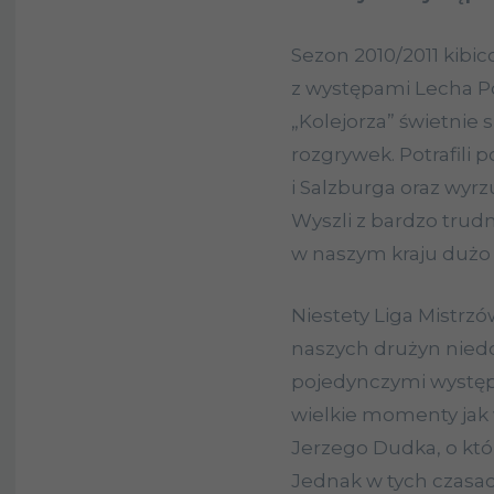
Sezon 2010/2011 kibico
z występami Lecha Po
„Kolejorza” świetnie 
rozgrywek. Potrafili
i Salzburga oraz wyr
Wyszli z bardzo trud
w naszym kraju dużo 
Niestety Liga Mistrzów
naszych drużyn niedo
pojedynczymi występa
wielkie momenty jak 
Jerzego Dudka, o kt
Jednak w tych czasac