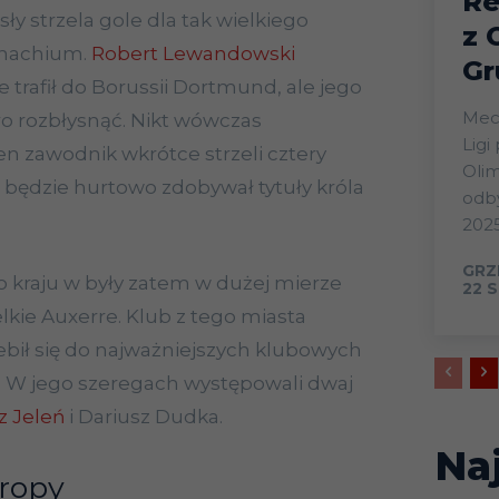
Re
ły strzela gole dla tak wielkiego
z 
onachium.
Robert Lewandowski
Gr
 trafił do Borussii Dortmund, ale jego
Mecz
o rozbłysnąć. Nikt wówczas
Ligi
en zawodnik wkrótce strzeli cztery
Olim
i będzie hurtowo zdobywał tytuły króla
odby
.
2025
GRZ
 kraju w były zatem w dużej mierze
22 S
lkie Auxerre. Klub z tego miasta
bił się do najważniejszych klubowych
. W jego szeregach występowali dwaj
z Jeleń
i Dariusz Dudka.
Na
ropy