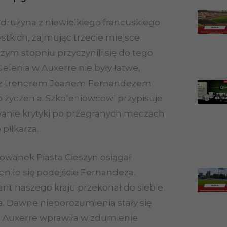
drużyna z niewielkiego francuskiego
stkich, zajmując trzecie miejsce
użym stopniu przyczynili się do tego
 Jelenia w Auxerre nie były łatwe,
e z trenerem Jeanem Fernandezem
o życzenia. Szkoleniowcowi przypisuje
wanie krytyki po przegranych meczach
piłkarza.
owanek Piasta Cieszyn osiągał
niło się podejście Fernandeza.
t naszego kraju przekonał do siebie
. Dawne nieporozumienia stały się
a Auxerre wprawiła w zdumienie