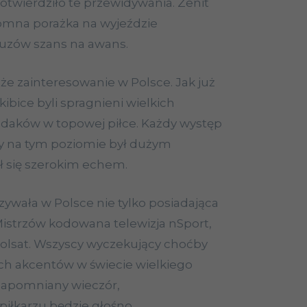
otwierdziło te przewidywania. Zenit
kromna porażka na wyjeździe
cuzów szans na awans.
e zainteresowanie w Polsce. Jak już
ibice byli spragnieni wielkich
daków w topowej piłce. Każdy występ
y na tym poziomie był dużym
ł się szerokim echem.
wała w Polsce nie tylko posiadająca
Mistrzów kodowana telewizja nSport,
Polsat. Wszyscy wyczekujący choćby
ch akcentów w świecie wielkiego
iezapomniany wieczór,
piłkarzu będzie głośno.