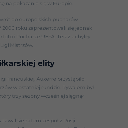
nsę na pokazanie się w Europie.
owrót do europejskich pucharów
W 2006 roku zaprezentowali się jednak
rtoto i Pucharze UEFA. Teraz uchyliły
Ligi Mistrzów.
łkarskiej elity
igi francuskiej, Auxerre przystąpiło
strzów w ostatniej rundzie. Rywalem był
który trzy sezony wcześniej sięgnął
dawał się zatem zespół z Rosji.