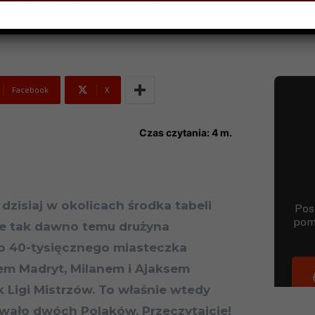
Facebook
X
Czas czytania:
4
m.
 dzisiaj w okolicach środka tabeli
nie tak dawno temu drużyna
ło 40-tysięcznego miasteczka
em Madryt, Milanem i Ajaksem
Ligi Mistrzów. To właśnie wtedy
wało dwóch Polaków. Przeczytajcie!