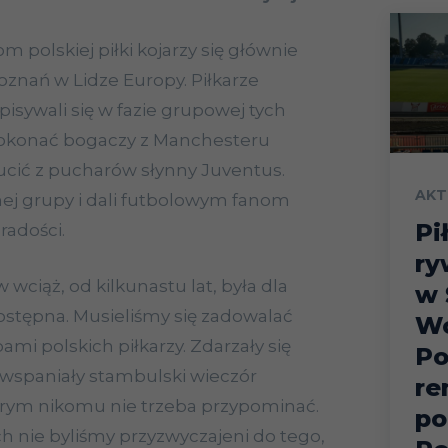
m polskiej piłki kojarzy się głównie
znań w Lidze Europy. Piłkarze
spisywali się w fazie grupowej tych
 pokonać bogaczy z Manchesteru
zucić z pucharów słynny Juventus.
AKT
nej grupy i dali futbolowym fanom
Pi
radości.
ry
 wciąż, od kilkunastu lat, była dla
w 
stępna. Musieliśmy się zadowalać
Wo
mi polskich piłkarzy. Zdarzały się
Po
wspaniały stambulski wieczór
re
órym nikomu nie trzeba przypominać.
po
h nie byliśmy przyzwyczajeni do tego,