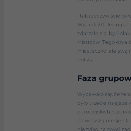
I tak rzeczywiście był
Wygrali 2:0. Jedną z 
zdarzało się, by Pola
Mistrzów. Tego dnia 
miasteczko, ale swą m
Polska.
Faza grupo
Wydawało się, że teraz
było trzecie miejsce 
europejskich rozgryw
na większą presję. Dr
nie tylko na rywaliza