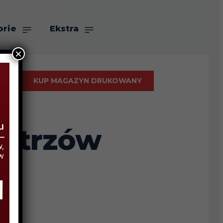
orie
Ekstra
×
KUP MAGAZYN DRUKOWANY
istrzów