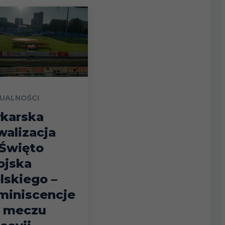
UALNOŚCI
łkarska
walizacja
Święto
jska
lskiego –
miniscencje
 meczu