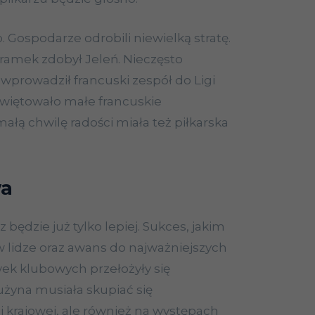
o. Gospodarze odrobili niewielką stratę.
bramek zdobył Jeleń. Nieczęsto
k wprowadził francuski zespół do Ligi
świętowało małe francuskie
ałą chwilę radości miała też piłkarska
wa
 będzie już tylko lepiej. Sukces, jakim
w lidze oraz awans do najważniejszych
ek klubowych przełożyły się
użyna musiała skupiać się
cji krajowej, ale również na występach