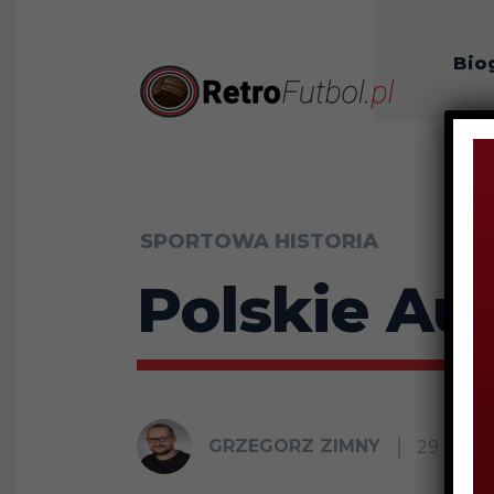
Bio
O n
SPORTOWA HISTORIA
Polskie Au
GRZEGORZ ZIMNY
29 PAŹD