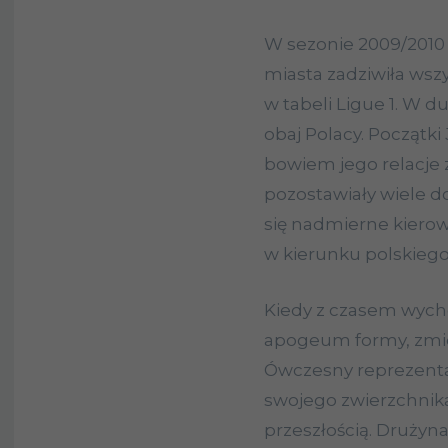
W sezonie 2009/2010 
miasta zadziwiła wszy
w tabeli Ligue 1. W d
obaj Polacy. Początki
bowiem jego relacj
pozostawiały wiele d
się nadmierne kiero
w kierunku polskiego 
Kiedy z czasem wych
apogeum formy, zmie
Ówczesny reprezentan
swojego zwierzchnika
przeszłością. Drużyn