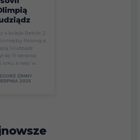
sovii
Olimpią
udziądz
 4 kolejki Betclic 2.
 pomiędzy Resovią a
pią Grudziądz
ł się 15 sierpnia
 roku, a więc w...
EGORZ ZIMNY
-
IERPNIA 2025
jnowsze