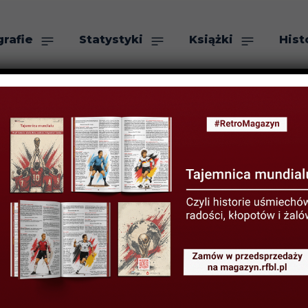
grafie
Statystyki
Książki
Hist
as
Szukaj
xerre w Lidze M
ZIERNIKA 2019