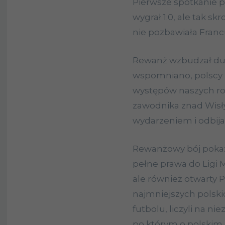
Pierwsze spotkanie p
wygrał 1:0, ale tak s
nie pozbawiała Fran
Rewanż wzbudzał duż
wspomniano, polscy k
występów naszych ro
zawodnika znad Wisł
wydarzeniem i odbija
Rewanżowy bój pokazy
pełne prawa do Ligi 
ale również otwarty 
najmniejszych polski
futbolu, liczyli na n
po którym o polskim 