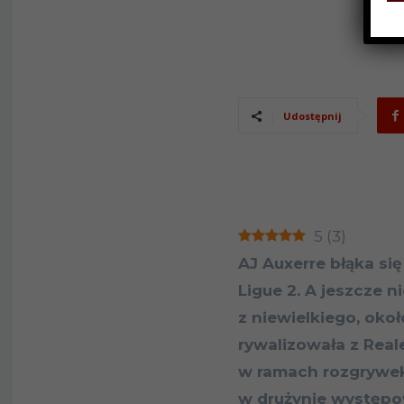
Udostępnij
5
(
3
)
AJ Auxerre błąka się
Ligue 2. A jeszcze 
z niewielkiego, oko
rywalizowała z Real
w ramach rozgrywek 
w drużynie występo