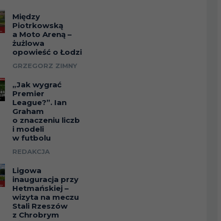
Między
Piotrkowską
a Moto Areną –
żużlowa
opowieść o Łodzi
GRZEGORZ ZIMNY
„Jak wygrać
Premier
League?”. Ian
Graham
o znaczeniu liczb
i modeli
w futbolu
REDAKCJA
Ligowa
inauguracja przy
Hetmańskiej –
wizyta na meczu
Stali Rzeszów
z Chrobrym