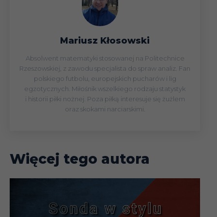
Mariusz Kłosowski
Absolwent matematyki stosowanej na Politechnice
Rzeszowskiej, z zawodu specjalista do spraw analiz. Fan
polskiego futbolu, europejskich pucharów i lig
egzotycznych. Miłośnik wszelkiego rodzaju statystyk
i historii piłki nożnej. Poza piłką interesuje się żużlem
oraz skokami narciarskimi.
Więcej tego autora