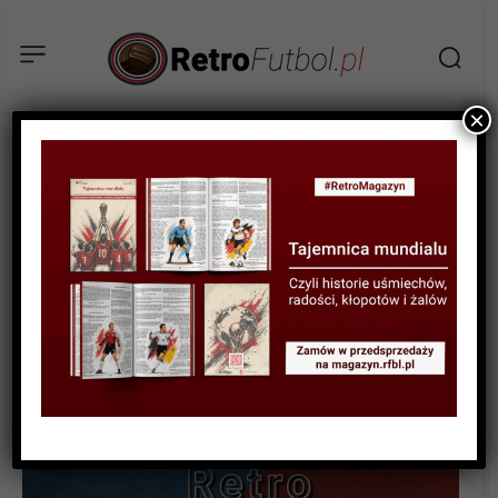
×
RETROFUTBOL EKSTRA
WYWIAD
Sonda w stylu Retro #1 –
Radosław Janukiewicz