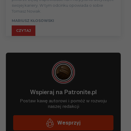
swojej kariery. W tym odcinku opowiada o sobie
Tomasz Nowak.
MARIUSZ KŁOSOWSKI
CZYTAJ