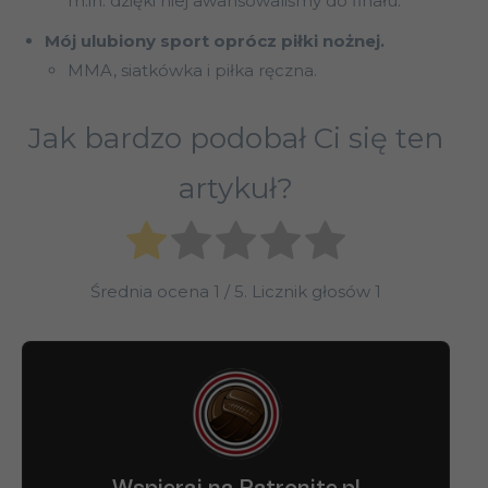
m.in. dzięki niej awansowaliśmy do finału.
Mój ulubiony sport oprócz piłki nożnej.
MMA, siatkówka i piłka ręczna.
Jak bardzo podobał Ci się ten
artykuł?
Średnia ocena
1
/ 5. Licznik głosów
1