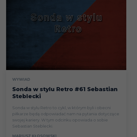
WYWIAD
Sonda w stylu Retro #61 Sebastian
Steblecki
Sonda w stylu Retro to cykl, w którym byli i obecni
piłkarze będą odpowiadać nam na pytania dotyczące
swojej kariery. W tym odcinku opowiada o sobie
Sebastian Steblecki.
MARIUSZ KŁOSOWSKI