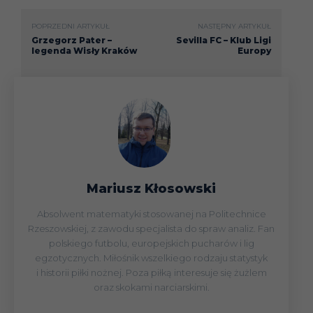
POPRZEDNI ARTYKUŁ
NASTĘPNY ARTYKUŁ
Grzegorz Pater –
Sevilla FC – Klub Ligi
legenda Wisły Kraków
Europy
Mariusz Kłosowski
Absolwent matematyki stosowanej na Politechnice
Rzeszowskiej, z zawodu specjalista do spraw analiz. Fan
polskiego futbolu, europejskich pucharów i lig
egzotycznych. Miłośnik wszelkiego rodzaju statystyk
i historii piłki nożnej. Poza piłką interesuje się żużlem
oraz skokami narciarskimi.