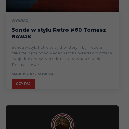
WYWIAD
Sonda w stylu Retro #60 Tomasz
Nowak
Sonda w stylu Retro to cykl, w którym byli i obecni
piłkarze będą odpowiadać nam na pytania dotyczące
swojej kariery. W tym odcinku opowiada o sobie
Tomasz Nowak.
MARIUSZ KŁOSOWSKI
CZYTAJ