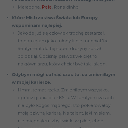
Maradona,
Pele
, Ronaldinho.
Które Mistrzostwa Świata lub Europy
wspominam najlepiej.
Jako że już się człowiek trochę zestarzał,
to pamiętam jako młody kibic mundial 74.
Sentyment do tej super drużyny został
do dzisiaj. Odcisnął prawdziwe piętno
na gówniarzu, który chciał być taki jak oni.
Gdybym mógł cofnąć czas to, co zmieniłbym
w mojej karierze.
Hmm, temat rzeka. Zmieniłbym wszystko,
oprócz grania dla ŁKS-u. W tamtych czasach
nie było kogoś mądrego, kto pokierowałby
moją dziwną karierą. Na talent, jaki miałem,
nie osiągnąłem zbyt wiele w piłce, choć