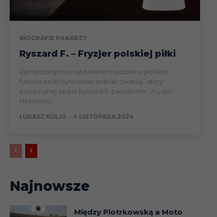
BIOGRAFIE PIŁKARZY
Ryszard F. – Fryzjer polskiej piłki
Zamieszanych w ustawianie meczów w polskim
futbolu osób było wiele, jednak „twarzą” afery
korupcyjnej został Ryszard F. pseudonim „Fryzjer”.
Nazywany...
ŁUKASZ KULIG
-
4 LISTOPADA 2024
Najnowsze
Między Piotrkowską a Moto