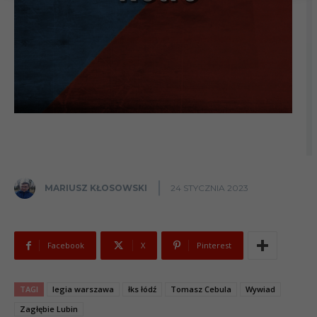
MARIUSZ KŁOSOWSKI
24 STYCZNIA 2023
Facebook
X
Pinterest
TAGI
legia warszawa
łks łódź
Tomasz Cebula
Wywiad
Zagłębie Lubin