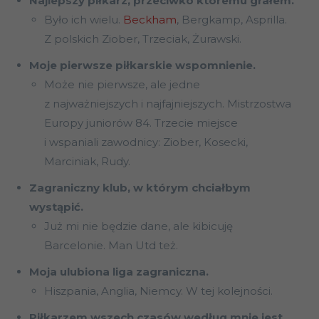
Najlepszy piłkarz, przeciwko któremu grałem.
Było ich wielu.
Beckham
, Bergkamp, Asprilla.
Z polskich Ziober, Trzeciak, Żurawski.
Moje pierwsze piłkarskie wspomnienie.
Może nie pierwsze, ale jedne
z najważniejszych i najfajniejszych. Mistrzostwa
Europy juniorów 84. Trzecie miejsce
i wspaniali zawodnicy: Ziober, Kosecki,
Marciniak, Rudy.
Zagraniczny klub, w którym chciałbym
wystąpić.
Już mi nie będzie dane, ale kibicuję
Barcelonie. Man Utd też.
Moja ulubiona liga zagraniczna.
Hiszpania, Anglia, Niemcy. W tej kolejności.
Piłkarzem wszech czasów według mnie jest.