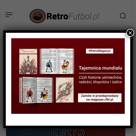
×
BIOGRAFIE PIŁKARZY
WYWIAD
Sonda w stylu Retro #3 –
Tomasz Cebula