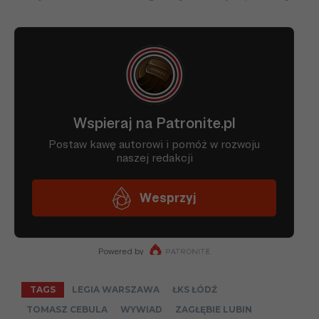
TAGS
LEGIA WARSZAWA
ŁKS ŁÓDŹ
TOMASZ CEBULA
WYWIAD
ZAGŁĘBIE LUBIN