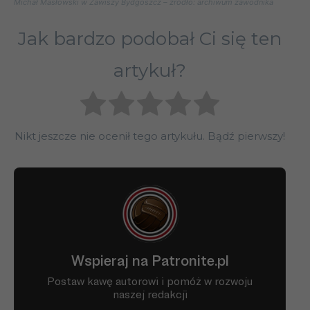
Michał Masłowski w Zawiszy Bydgoszcz – źródło: archiwum zawodnika
Jak bardzo podobał Ci się ten
artykuł?
Nikt jeszcze nie ocenił tego artykułu. Bądź pierwszy!