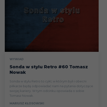
WYWIAD
Sonda w stylu Retro #60 Tomasz
Nowak
Sonda w stylu Retro to cykl, w którym byli i obecni
piłkarze będą odpowiadać nam na pytania dotyczące
swojej kariery. W tym odcinku opowiada o sobie
Tomasz Nowak.
MARIUSZ KŁOSOWSKI