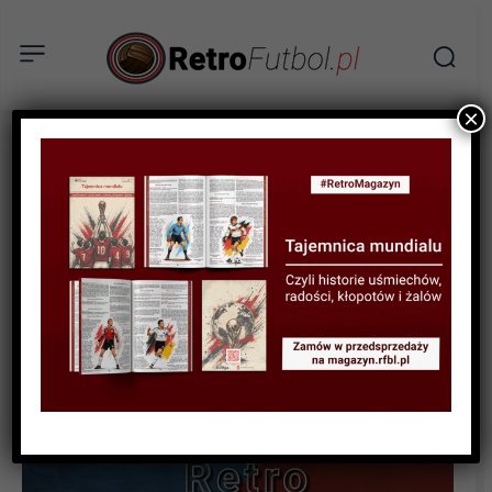
×
WYWIAD
Sonda w stylu Retro #33
Michał Masłowski