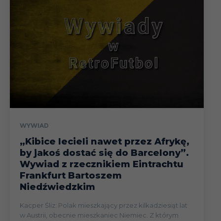
WYWIAD
„Kibice lecieli nawet przez Afrykę,
by jakoś dostać się do Barcelony”.
Wywiad z rzecznikiem Eintrachtu
Frankfurt Bartoszem
Niedźwiedzkim
Kacper Śliz: Polak mieszkający przez kilkadziesiąt lat
w Austrii, obecnie mieszkaniec Niemiec. Z którym