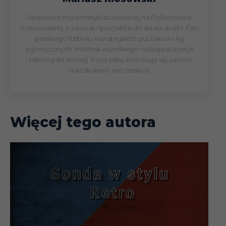
Absolwent matematyki stosowanej na Politechnice
Rzeszowskiej, z zawodu specjalista do spraw analiz. Fan
polskiego futbolu, europejskich pucharów i lig
egzotycznych. Miłośnik wszelkiego rodzaju statystyk
i historii piłki nożnej. Poza piłką interesuje się żużlem
oraz skokami narciarskimi.
Więcej tego autora