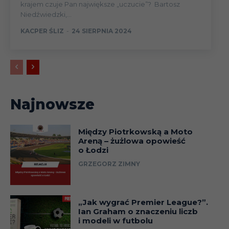
krajem czuje Pan największe „uczucie”? Bartosz
Niedźwiedzki,...
KACPER ŚLIZ
-
24 SIERPNIA 2024
Najnowsze
Między Piotrkowską a Moto
Areną – żużlowa opowieść
o Łodzi
GRZEGORZ ZIMNY
„Jak wygrać Premier League?”.
Ian Graham o znaczeniu liczb
i modeli w futbolu