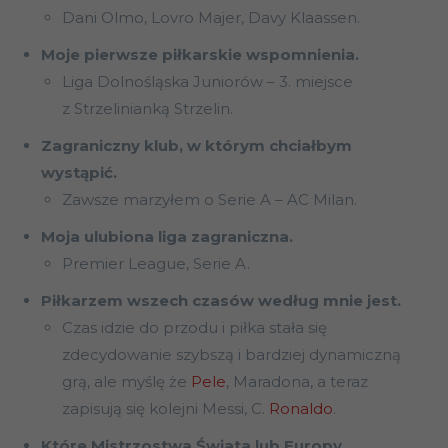
Dani Olmo, Lovro Majer, Davy Klaassen.
Moje pierwsze piłkarskie wspomnienia.
Liga Dolnośląska Juniorów – 3. miejsce
z Strzelinianką Strzelin.
Zagraniczny klub, w którym chciałbym
wystąpić.
Zawsze marzyłem o Serie A – AC Milan.
Moja ulubiona liga zagraniczna.
Premier League, Serie A.
Piłkarzem wszech czasów według mnie jest.
Czas idzie do przodu i piłka stała się
zdecydowanie szybszą i bardziej dynamiczną
grą, ale myślę że
Pele
, Maradona, a teraz
zapisują się kolejni Messi, C.
Ronaldo
.
Które Mistrzostwa Świata lub Europy