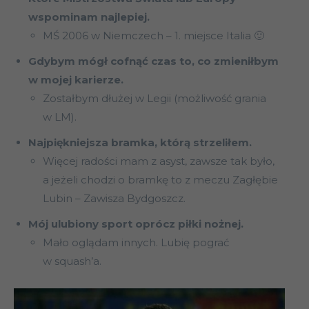
wspominam najlepiej.
MŚ 2006 w Niemczech – 1. miejsce Italia 🙂
Gdybym mógł cofnąć czas to, co zmieniłbym
w mojej karierze.
Zostałbym dłużej w Legii (możliwość grania
w LM).
Najpiękniejsza bramka, którą strzeliłem.
Więcej radości mam z asyst, zawsze tak było,
a jeżeli chodzi o bramkę to z meczu Zagłębie
Lubin – Zawisza Bydgoszcz.
Mój ulubiony sport oprócz piłki nożnej.
Mało oglądam innych. Lubię pograć
w squash’a.