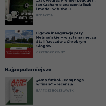
„Jak wygrać Premier League?”.
Ian Graham o znaczeniu liczb
i modeli w futbolu
REDAKCJA
Ligowa inauguracja przy
Hetmańskiej – wizyta na meczu
Stali Rzeszów z Chrobrym
Głogów
GRZEGORZ ZIMNY
Najpopularniejsze
„Amp futbol. Jedną nogą
w finale” – recenzja
BARTOSZ BOLESŁAWSKI