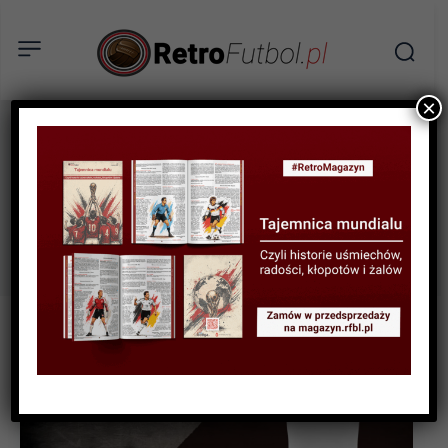
×
Aleksander
Tag:
Brożyniak