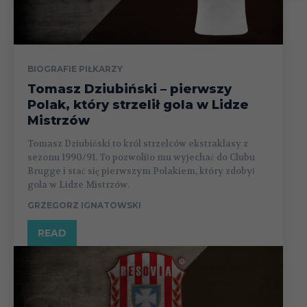
BIOGRAFIE PIŁKARZY
Tomasz Dziubiński – pierwszy
Polak, który strzelił gola w Lidze
Mistrzów
Tomasz Dziubiński to król strzelców ekstraklasy z
sezonu 1990/91. To pozwoliło mu wyjechać do Clubu
Brugge i stać się pierwszym Polakiem, który zdobył
gola w Lidze Mistrzów.
GRZEGORZ IGNATOWSKI
READ