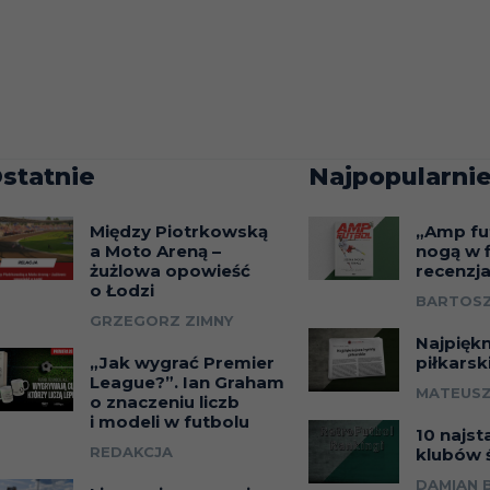
statnie
Najpopularnie
Między Piotrkowską
„Amp fu
a Moto Areną –
nogą w f
żużlowa opowieść
recenzj
o Łodzi
BARTOSZ
GRZEGORZ ZIMNY
Najpięk
„Jak wygrać Premier
piłkarsk
League?”. Ian Graham
MATEUSZ
o znaczeniu liczb
i modeli w futbolu
10 najst
REDAKCJA
klubów 
DAMIAN 