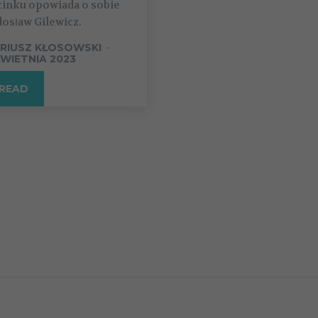
cinku opowiada o sobie
osław Gilewicz.
RIUSZ KŁOSOWSKI
-
KWIETNIA 2023
READ