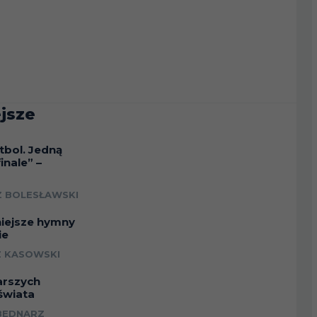
jsze
tbol. Jedną
inale” –
a
 BOLESŁAWSKI
niejsze hymny
ie
 KASOWSKI
arszych
świata
BEDNARZ