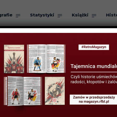
grafie
Statystyki
Książki
Hist
as
Szukaj
edeń