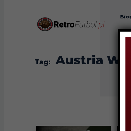
Bio
O n
Austria Wi
Tag: