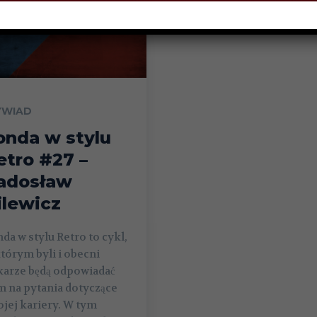
WIAD
onda w stylu
etro #27 –
adosław
ilewicz
da w stylu Retro to cykl,
tórym byli i obecni
karze będą odpowiadać
 na pytania dotyczące
jej kariery. W tym