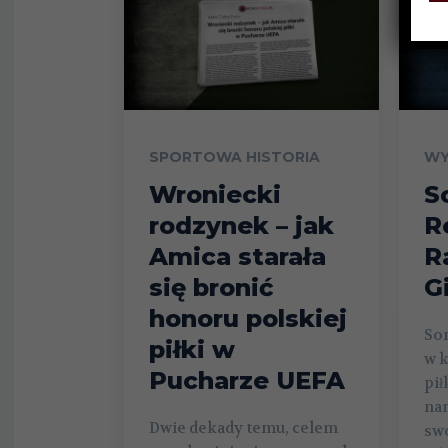
SPORTOWA HISTORIA
WY
Wroniecki
S
rodzynek – jak
R
Amica starała
R
się bronić
G
honoru polskiej
Son
piłki w
w k
Pucharze UEFA
pił
nam
Dwie dekady temu, celem
swo