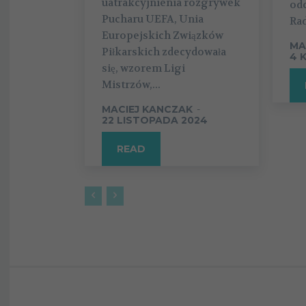
uatrakcyjnienia rozgrywek
od
Pucharu UEFA, Unia
Rad
Europejskich Związków
MA
Piłkarskich zdecydowała
4 
się, wzorem Ligi
Mistrzów,...
MACIEJ KANCZAK
-
22 LISTOPADA 2024
READ