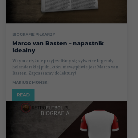
BIOGRAFIE PIŁKARZY
Marco van Basten – napastnik
idealny
W tym artykule przyjrzeliśmy się sylwetce legendy
holenderskiej piłki, którą niewątpliwie jest Marco van
Basten. Zapraszamy do lektury!
MARIUSZ MOŃSKI
READ