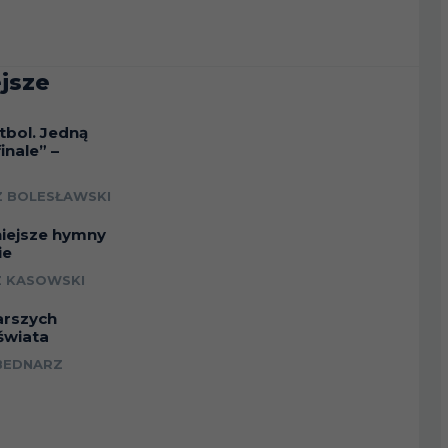
jsze
tbol. Jedną
inale” –
a
 BOLESŁAWSKI
niejsze hymny
ie
 KASOWSKI
arszych
świata
BEDNARZ