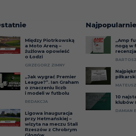
statnie
Najpopularnie
Między Piotrkowską
„Amp fu
a Moto Areną –
nogą w f
żużlowa opowieść
recenzj
o Łodzi
BARTOSZ
GRZEGORZ ZIMNY
Najpięk
„Jak wygrać Premier
piłkarsk
League?”. Ian Graham
MATEUSZ
o znaczeniu liczb
i modeli w futbolu
10 najst
REDAKCJA
klubów 
DAMIAN 
Ligowa inauguracja
przy Hetmańskiej –
wizyta na meczu Stali
Rzeszów z Chrobrym
Głogów