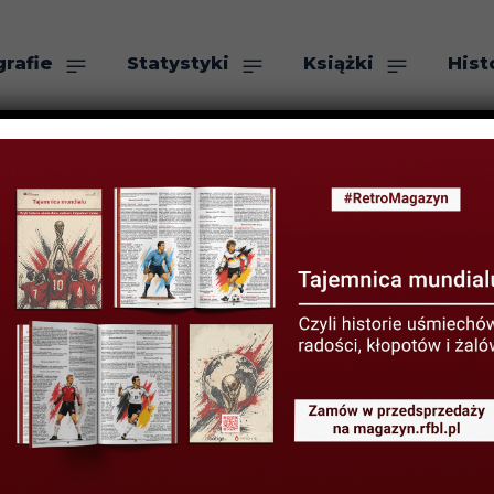
grafie
Statystyki
Książki
Hist
as
Szukaj