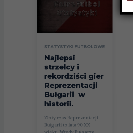
STATYSTYKI FUTBOLOWE
Najlepsi
strzelcy i
rekordziści gier
Reprezentacji
Bułgarii w
historii.
Złoty czas Reprezentacji
Bułgarii to lata 90 XX
wieku. Wtedy Bułgarzy