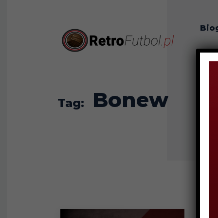
Bio
O n
Bonew
Tag: