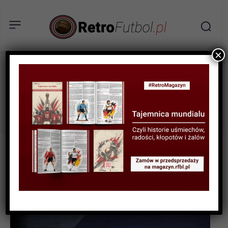
×
CD Guadalajara
Tag: