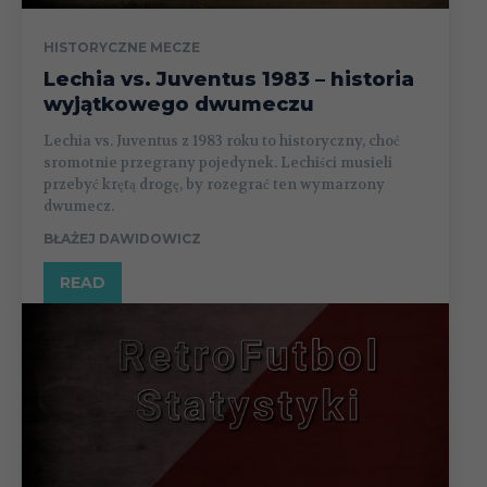
HISTORYCZNE MECZE
Lechia vs. Juventus 1983 – historia
wyjątkowego dwumeczu
Lechia vs. Juventus z 1983 roku to historyczny, choć
sromotnie przegrany pojedynek. Lechiści musieli
przebyć krętą drogę, by rozegrać ten wymarzony
dwumecz.
BŁAŻEJ DAWIDOWICZ
READ