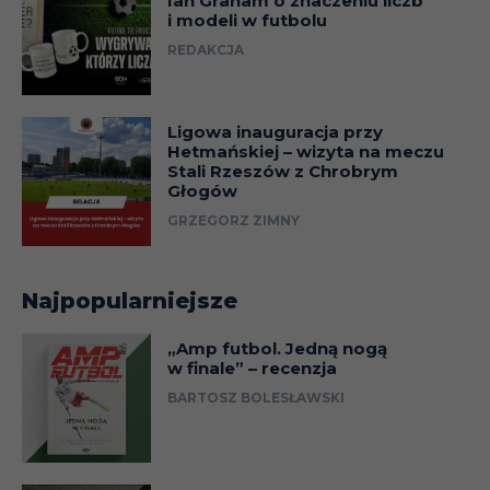
Ian Graham o znaczeniu liczb
i modeli w futbolu
REDAKCJA
Ligowa inauguracja przy
Hetmańskiej – wizyta na meczu
Stali Rzeszów z Chrobrym
Głogów
GRZEGORZ ZIMNY
Najpopularniejsze
„Amp futbol. Jedną nogą
w finale” – recenzja
BARTOSZ BOLESŁAWSKI