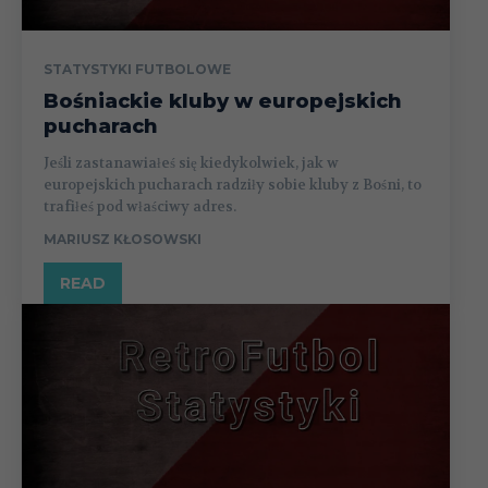
STATYSTYKI FUTBOLOWE
Bośniackie kluby w europejskich
pucharach
Jeśli zastanawiałeś się kiedykolwiek, jak w
europejskich pucharach radziły sobie kluby z Bośni, to
trafiłeś pod właściwy adres.
MARIUSZ KŁOSOWSKI
READ