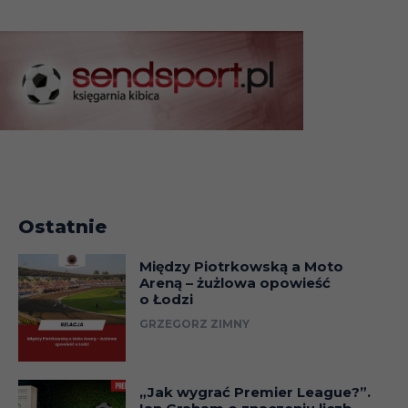
Ostatnie
Między Piotrkowską a Moto
Areną – żużlowa opowieść
o Łodzi
GRZEGORZ ZIMNY
„Jak wygrać Premier League?”.