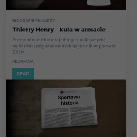
BIOGRAFIE PIŁKARZY
Thierry Henry – kula w armacie
Przypominamy karierę jednego z najlepszych i
najbardziej rozpoznawalnych napastników początku
XXI w.
REDAKCJA
READ