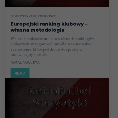
STATYSTYKI FUTBOLOWE
Europejski ranking klubowy –
własna metodologia
W sieci znajdziecie mnóstwo różnych rankingów
klubowych. Przygotowaliśmy dla Was autorskie
zestawienie, które podchodzi do sprawy w
innowacyjny sposób.
RAFAŁ PAWLETA
READ