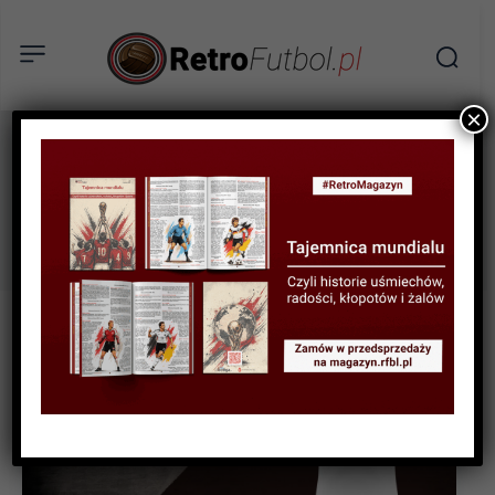
×
Europuchary
Tag: