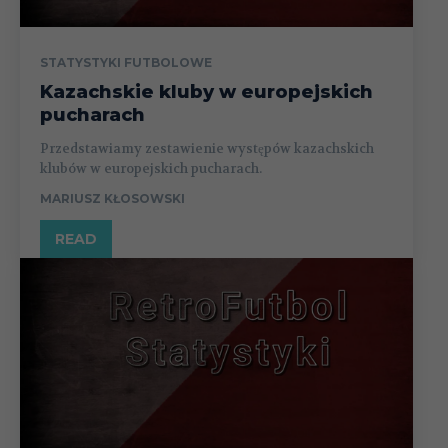
STATYSTYKI FUTBOLOWE
Kazachskie kluby w europejskich
pucharach
Przedstawiamy zestawienie występów kazachskich
klubów w europejskich pucharach.
MARIUSZ KŁOSOWSKI
READ