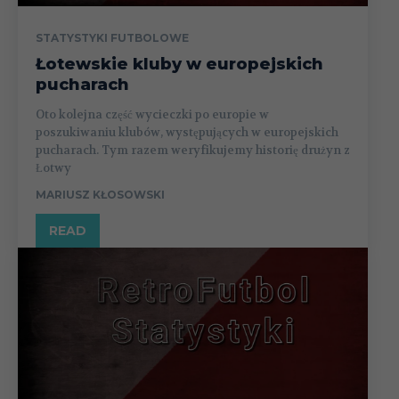
STATYSTYKI FUTBOLOWE
Łotewskie kluby w europejskich
pucharach
Oto kolejna część wycieczki po europie w
poszukiwaniu klubów, występujących w europejskich
pucharach. Tym razem weryfikujemy historię drużyn z
Łotwy
MARIUSZ KŁOSOWSKI
READ