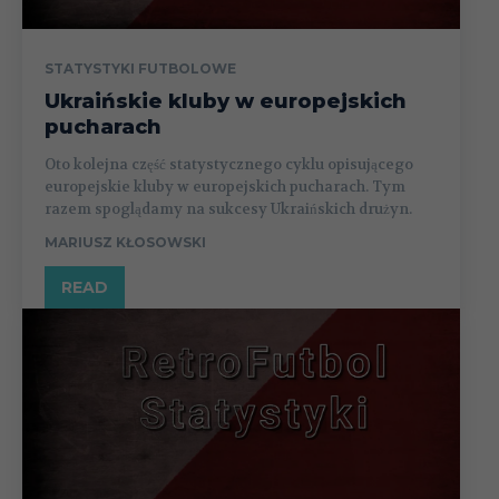
STATYSTYKI FUTBOLOWE
Ukraińskie kluby w europejskich
pucharach
Oto kolejna część statystycznego cyklu opisującego
europejskie kluby w europejskich pucharach. Tym
razem spoglądamy na sukcesy Ukraińskich drużyn.
MARIUSZ KŁOSOWSKI
READ