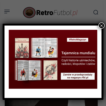
×
henryk Jaźnicki
Tag: