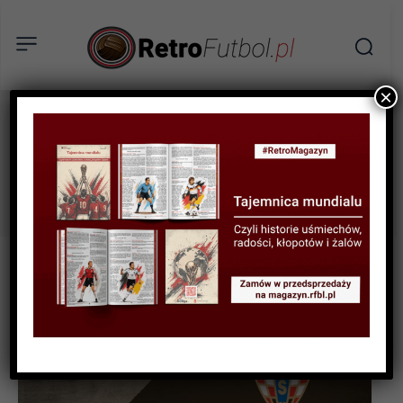
×
Kuszczak
Tag: