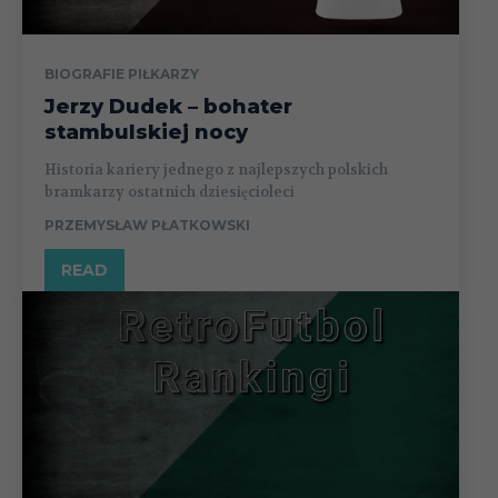
BIOGRAFIE PIŁKARZY
Jerzy Dudek – bohater
stambulskiej nocy
Historia kariery jednego z najlepszych polskich
bramkarzy ostatnich dziesięcioleci
PRZEMYSŁAW PŁATKOWSKI
READ