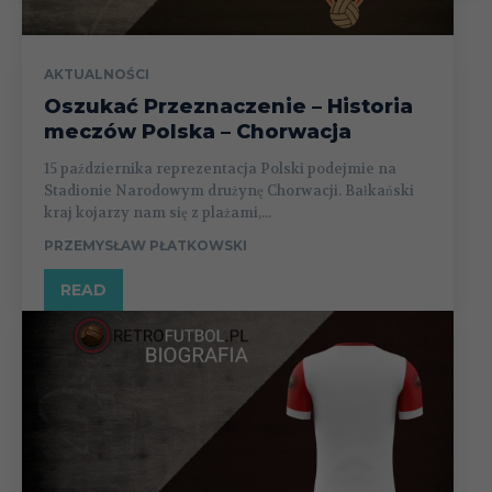
AKTUALNOŚCI
Oszukać Przeznaczenie – Historia
meczów Polska – Chorwacja
15 października reprezentacja Polski podejmie na
Stadionie Narodowym drużynę Chorwacji. Bałkański
kraj kojarzy nam się z plażami,...
PRZEMYSŁAW PŁATKOWSKI
READ