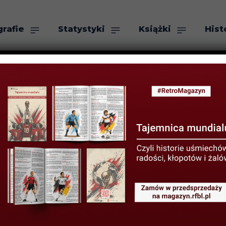
grafie
Statystyki
Książki
Hist
as
Szukaj