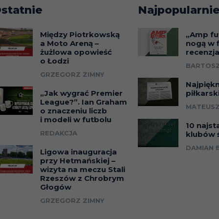
statnie
Najpopularnie
Między Piotrkowską
„Amp fu
a Moto Areną –
nogą w f
żużlowa opowieść
recenzj
o Łodzi
BARTOSZ
GRZEGORZ ZIMNY
Najpięk
„Jak wygrać Premier
piłkarsk
League?”. Ian Graham
MATEUSZ
o znaczeniu liczb
i modeli w futbolu
10 najst
REDAKCJA
klubów 
DAMIAN 
Ligowa inauguracja
przy Hetmańskiej –
wizyta na meczu Stali
Rzeszów z Chrobrym
Głogów
GRZEGORZ ZIMNY