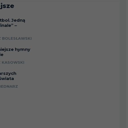
jsze
tbol. Jedną
inale” –
a
 BOLESŁAWSKI
niejsze hymny
ie
 KASOWSKI
arszych
świata
BEDNARZ