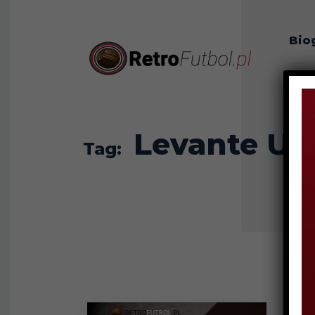
Bio
O n
Levante Ud
Tag: