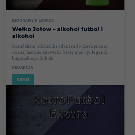
BIOGRAFIE PIŁKARZY
Wełko Jotow – alkohol futbol i
alkohol
Skandalista, alkoholik i od czasu do czasu piłkarz.
Poznaj historię człowieka, który miał być legendą
bułgarskiego futbolu.
REDAKCJA
READ