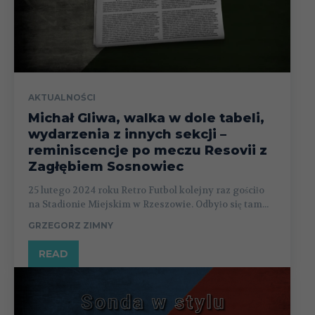
AKTUALNOŚCI
Michał Gliwa, walka w dole tabeli,
wydarzenia z innych sekcji –
reminiscencje po meczu Resovii z
Zagłębiem Sosnowiec
25 lutego 2024 roku Retro Futbol kolejny raz gościło
na Stadionie Miejskim w Rzeszowie. Odbyło się tam...
GRZEGORZ ZIMNY
READ