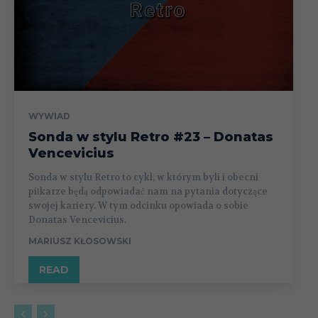
WYWIAD
Sonda w stylu Retro #23 – Donatas
Vencevicius
Sonda w stylu Retro to cykl, w którym byli i obecni
piłkarze będą odpowiadać nam na pytania dotyczące
swojej kariery. W tym odcinku opowiada o sobie
Donatas Vencevicius.
MARIUSZ KŁOSOWSKI
READ