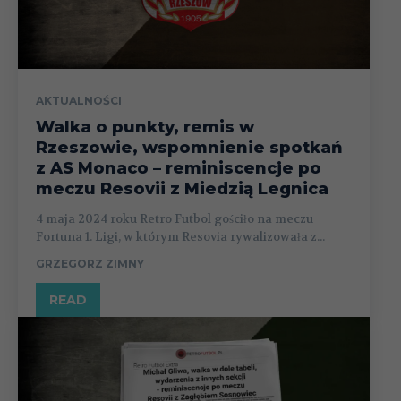
AKTUALNOŚCI
Walka o punkty, remis w
Rzeszowie, wspomnienie spotkań
z AS Monaco – reminiscencje po
meczu Resovii z Miedzią Legnica
4 maja 2024 roku Retro Futbol gościło na meczu
Fortuna 1. Ligi, w którym Resovia rywalizowała z...
GRZEGORZ ZIMNY
READ