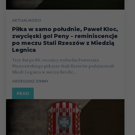
AKTUALNOŚCI
Piłka w samo południe, Paweł Kloc,
zwycięski gol Peny – reminiscencje
po meczu Stali Rzeszów z Miedzią
Legnica
Trzy dni po 80. rocznicy wybuchu Powstania
Warszawskiego piłkarze Stali Rzeszów podejmowali
Miedź Legnica w meczu Betclic...
GRZEGORZ ZIMNY
READ