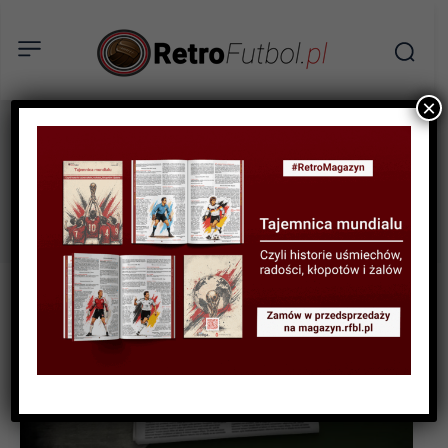
×
Miedź Legnica
Tag: