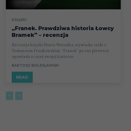
KSIĄŻKI
„Franek. Prawdziwa historia Łowcy
Bramek” – recenzja
Recenzja książki Piotra Wołosika, wywiadu-rzeki z
Tomaszem Frankowskim. "Franek" po raz pierwszy
opowiada o całej swojej karierze.
BARTOSZ BOLESŁAWSKI
READ