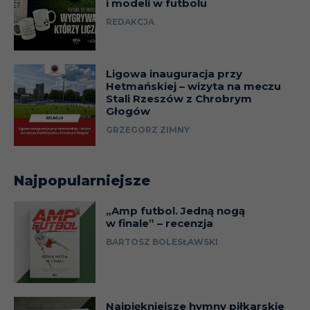
i modeli w futbolu
REDAKCJA
Ligowa inauguracja przy
Hetmańskiej – wizyta na meczu
Stali Rzeszów z Chrobrym
Głogów
GRZEGORZ ZIMNY
Najpopularniejsze
„Amp futbol. Jedną nogą
w finale” – recenzja
BARTOSZ BOLESŁAWSKI
Najpiękniejsze hymny piłkarskie