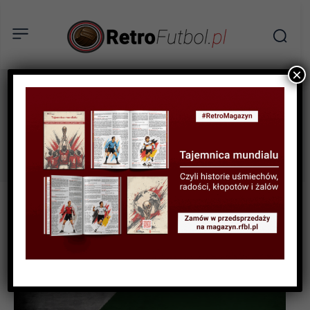
×
Piotr Wołosik
Tag: