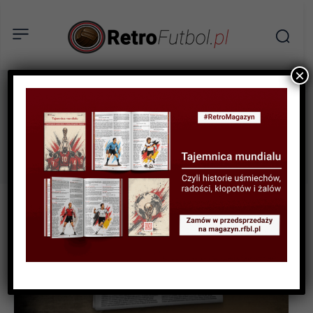
×
puchar świata
Tag: