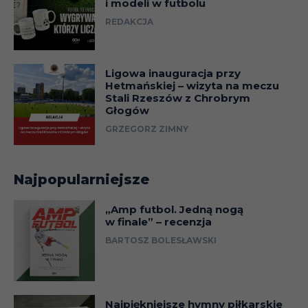
i modeli w futbolu
REDAKCJA
Ligowa inauguracja przy
Hetmańskiej – wizyta na meczu
Stali Rzeszów z Chrobrym
Głogów
GRZEGORZ ZIMNY
Najpopularniejsze
„Amp futbol. Jedną nogą
w finale” – recenzja
BARTOSZ BOLESŁAWSKI
Najpiękniejsze hymny piłkarskie