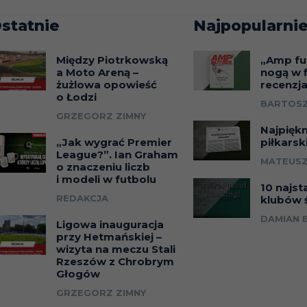
statnie
Najpopularnie
Między Piotrkowską
„Amp fu
a Moto Areną –
nogą w f
żużlowa opowieść
recenzj
o Łodzi
BARTOSZ
GRZEGORZ ZIMNY
Najpięk
„Jak wygrać Premier
piłkarsk
League?”. Ian Graham
MATEUSZ
o znaczeniu liczb
i modeli w futbolu
10 najst
REDAKCJA
klubów 
DAMIAN 
Ligowa inauguracja
przy Hetmańskiej –
wizyta na meczu Stali
Rzeszów z Chrobrym
Głogów
GRZEGORZ ZIMNY