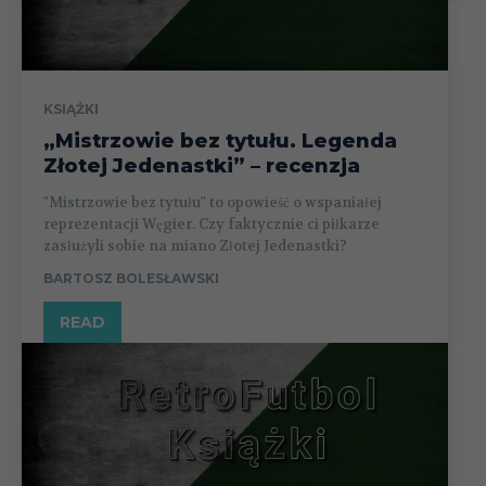
KSIĄŻKI
„Mistrzowie bez tytułu. Legenda
Złotej Jedenastki” – recenzja
"Mistrzowie bez tytułu" to opowieść o wspaniałej
reprezentacji Węgier. Czy faktycznie ci piłkarze
zasłużyli sobie na miano Złotej Jedenastki?
BARTOSZ BOLESŁAWSKI
READ