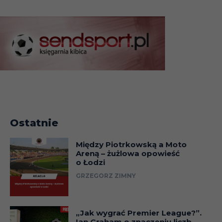
Ostatnie
Między Piotrkowską a Moto
Areną – żużlowa opowieść
o Łodzi
GRZEGORZ ZIMNY
„Jak wygrać Premier League?”.
Ian Graham o znaczeniu liczb