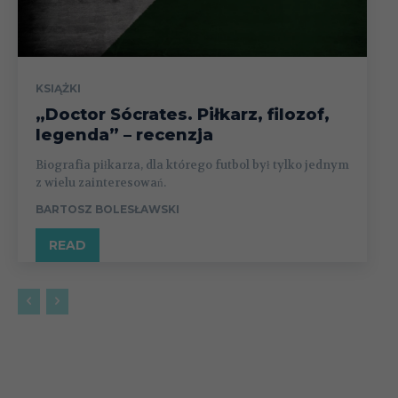
KSIĄŻKI
„Doctor Sócrates. Piłkarz, filozof,
legenda” – recenzja
Biografia piłkarza, dla którego futbol był tylko jednym
z wielu zainteresowań.
BARTOSZ BOLESŁAWSKI
READ