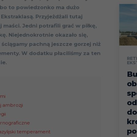
, bo to powiedzonko ma dużo
kstraklasą. Przyjeżdżali tutaj
maści. Jedni potrafili grać w piłkę,
kę. Niejednokrotnie okazało się,
my ściągamy pachną jeszcze gorzej niż
ementy. W dodatku płaciliśmy za ten
RET
ie.
EKS
B
ob
sp
ami
od
j ambrozji
do
gii
kr
ornograficzne
po
azylijski temperament