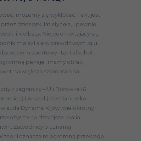
wać, możemy się wykłócać. Fakt jest
 przez dziesiątki lat słynęła, i pewnie
 wódki i kiełbasy. Niejeden witający się
dnik znalazł się w prawdziwym raju.
aby poziom sportowy i tani alkohol,
ogromną pensję i mamy obraz,
nawet największa szamotanina.
zdy z zagranicy – Uli Borowka (6
Niemiec) i Anatolij Demianienko –
gwiazda Dynama Kijów, wielokrotny
zełożyć to na dzisiejsze realia –
zawin. Zawodnicy o uznanej
W teorii oznacza to ogromną przewagę