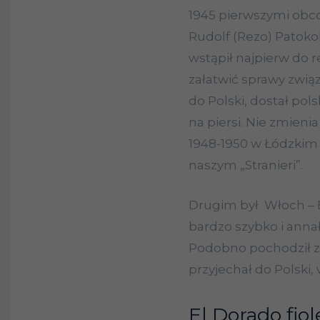
1945 pierwszymi obco
Rudolf (Rezo) Patokol
wstąpił najpierw do 
załatwić sprawy zwią
do Polski, dostał pols
na piersi. Nie zmienia
1948-1950 w Łódzkim
naszym „Stranieri”.
Drugim był Włoch – 
bardzo szybko i anna
Podobno pochodził z 
przyjechał do Polski, 
El Dorado fio