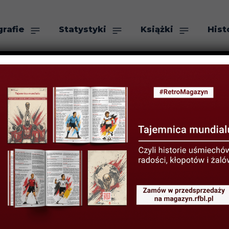
grafie
Statystyki
Książki
Hist
as
Szukaj
aga zrozumie