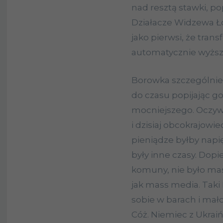
nad resztą stawki, pop
Działacze Widzewa Łó
jako pierwsi, że tran
automatycznie wyżs
Borowka szczególnie 
do czasu popijając g
mocniejszego. Oczywi
i dzisiaj obcokrajowi
pieniądze byłby napi
były inne czasy. Dopi
komuny, nie było mas
jak mass media. Tak
sobie w barach i mało
Cóż. Niemiec z Ukraiń