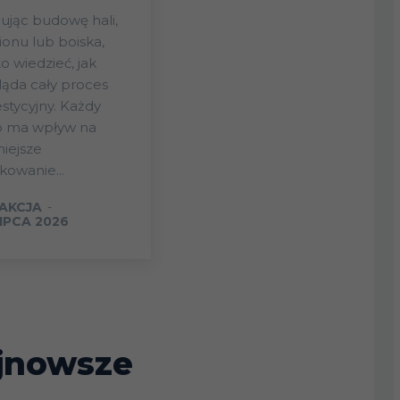
ując budowę hali,
ionu lub boiska,
o wiedzieć, jak
ąda cały proces
stycyjny. Każdy
p ma wpływ na
iejsze
kowanie...
AKCJA
-
LIPCA 2026
jnowsze