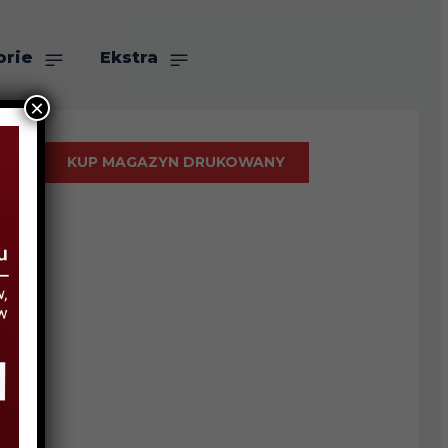
orie
Ekstra
×
KUP MAGAZYN DRUKOWANY
ć