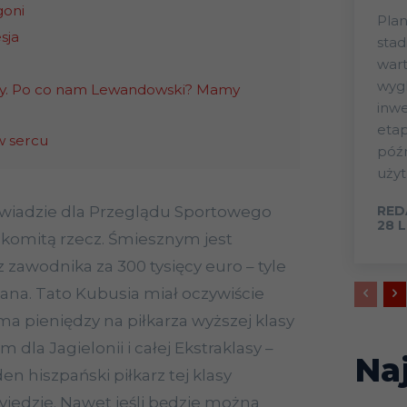
goni
Plan
sja
stad
wart
wygl
y. Po co nam Lewandowski? Mamy
inwe
eta
w sercu
późn
użyt
iadzie dla Przeglądu Sportowego
RED
28 
komitą rzecz. Śmiesznym jest
z zawodnika za 300 tysięcy euro – tyle
ana. Tato Kubusia miał oczywiście
 ma pieniędzy na piłkarza wyższej klasy
 dla Jagielonii i całej Ekstraklasy –
Na
en hiszpański piłkarz tej klasy
zyjedzie. Nawet jeśli będzie można