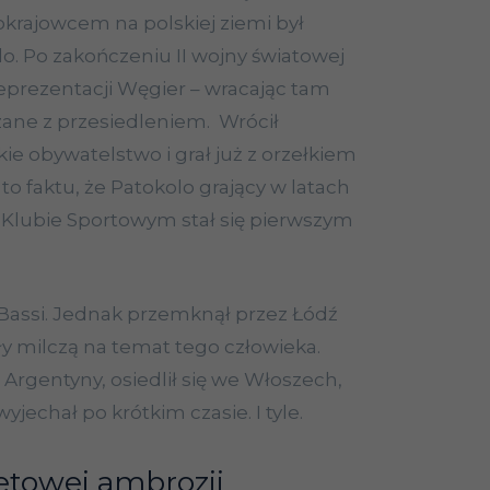
krajowcem na polskiej ziemi był
o. Po zakończeniu II wojny światowej
reprezentacji Węgier – wracając tam
zane z przesiedleniem. Wrócił
kie obywatelstwo i grał już z orzełkiem
 to faktu, że Patokolo grający w latach
 Klubie Sportowym stał się pierwszym
Bassi. Jednak przemknął przez Łódź
ły milczą na temat tego człowieka.
Argentyny, osiedlił się we Włoszech,
wyjechał po krótkim czasie. I tyle.
letowej ambrozji