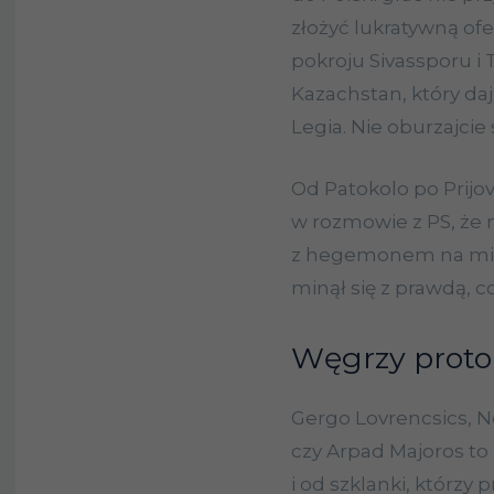
złożyć lukratywną ofe
pokroju Sivassporu i 
Kazachstan, który daje
Legia. Nie oburzajcie s
Od Patokolo po Prijovi
w rozmowie z PS, że
z hegemonem na miarę
minął się z prawdą, c
Węgrzy proto
Gergo Lovrencsics, 
czy Arpad Majoros to 
i od szklanki, którzy p