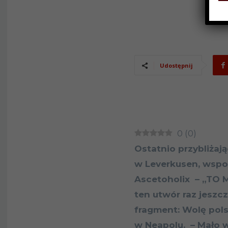
Udostępnij
0
(
0
)
Ostatnio przybliżaj
w Leverkusen, wspo
Ascetoholix – „TO 
ten utwór raz jeszcz
fragment: Wolę pols
w Neapolu. – Mało w