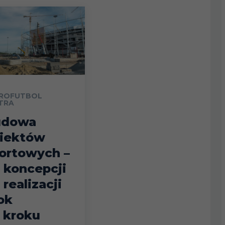
ROFUTBOL
TRA
udowa
iektów
ortowych –
 koncepcji
 realizacji
ok
 kroku