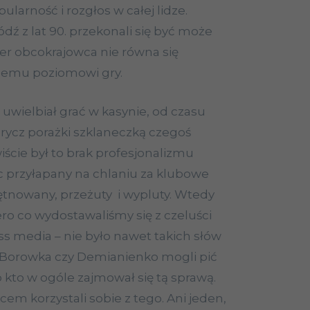
ularność i rozgłos w całej lidze.
dź z lat 90. przekonali się być może
sfer obcokrajowca nie równa się
zemu poziomowi gry.
uwielbiał grać w kasynie, od czasu
orycz porażki szklaneczką czegoś
ście był to brak profesjonalizmu
ec przyłapany na chlaniu za klubowe
ętnowany, przeżuty i wypluty. Wtedy
ero co wydostawaliśmy się z czeluści
s media – nie było nawet takich słów
i Borowka czy Demianienko mogli pić
 kto w ogóle zajmował się tą sprawą.
cem korzystali sobie z tego. Ani jeden,