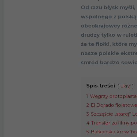
Od razu błysk myśli
wspólnego z polską E
obcokrajowcy różnej 
drudzy tylko w rulet
że te fiołki, które 
nasze polskie ekstr
smród bardzo sowic
Spis treści
Ukryj
1
Węgrzy protoplast
2
El Dorado fioletowe
3
Szczęście „starej” Le
4
Transfer za filmy p
5
Bałkańska krew, br