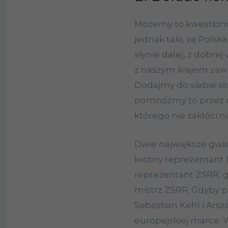
Możemy to kwestiono
jednak taki, że Polska
słynie dalej, z dobrej
z naszym krajem zawo
Dodajmy do siebie sł
pomnóżmy to przez 
którego nie zakłóci 
Dwie największe gwia
krotny reprezentant 
reprezentant ZSRR, 
mistrz ZSRR. Gdyby pr
Sebastian Kehl i Ars
europejskiej marce. 