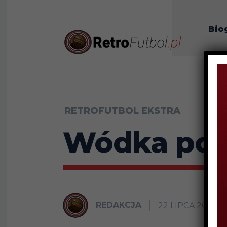
Bio
O n
RETROFUTBOL EKSTRA
Wódka pom
REDAKCJA
22 LIPCA 2015