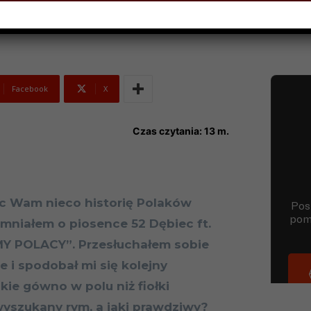
Facebook
X
Czas czytania:
13
m.
ąc Wam nieco historię Polaków
mniałem o piosence 52 Dębiec ft.
MY POLACY”. Przesłuchałem sobie
e i spodobał mi się kolejny
kie gówno w polu niż fiołki
yszukany rym, a jaki prawdziwy?