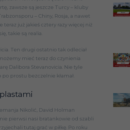
rtę, zawsze są jeszcze Turcy – kluby
Trabzonsporu – Chiny, Rosja, a nawet
 teraz już jakieś cztery razy więcej niż
ię, takie są realia.
cia. Ten drugi ostatnio tak odleciał
 możemy mieć teraz do czynienia
 Dalibora Stevanovicia. Nie tyle
o po prostu bezczelnie kłamał.
plastami
Nemanja Nikolić, David Holman
nie pierwsi nasi bratankowie od szabli
rzyjechali tutaj grać w piłkę. Po roku