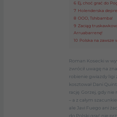
6
Ej, choć grać do Po
7
Holenderska depre
8
OOO, Tshibamba!
9
Zaciąg truskawkow
Arruabarrenę!
10
Polska na zawsze 
Roman Kosecki w wyw
zwrócił uwagę na zna
robienie gwiazdy ligi 
kosztował Dani Quint
rację. Gorzej, gdy nie
– a z całym szacunkiem
ale Javi Fuego ani żad
do Polski grać nie pr