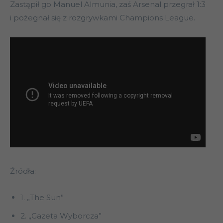
Zastąpił go Manuel Almunia, zaś Arsenal przegrał 1:3
i pożegnał się z rozgrywkami Champions League.
Źródła:
1. „The Sun”
2. „Gazeta Wyborcza”