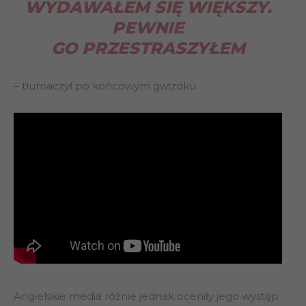
WYDAWAŁEM SIĘ WIĘKSZY.
PEWNIE
GO PRZESTRASZYŁEM
– tłumaczył po końcowym gwizdku.
Angielskie media różnie jednak oceniły jego występ