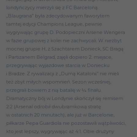
londyńczycy mierzyli się z FC Barceloną.
„Blaugrana” była zdecydowanym faworytem
tamtej edycji Champions League, pewnie
wygrywając grupę D. Podopieczni Arsene Wengera
w fazie grupowej z kolei nie zachwycali. W niezbyt
mocnej grupie H, z Szachtarem Donieck, SC Bragą
i Partizanem Belgrad, zajęli dopiero 2. miejsce,
przegrywając wyjazdowe starcia w Doniecku
i Bradze. Z rywalizacji z „Dumą Katalonii” nie mieli
też zbyt miłych wspomnień. Sezon wcześniej,
przegrali bowiem z nią batalię w ¼ finału.
Dramatyczny bój w Londynie skończył się remisem
2:2 (Arsenal odrobił dwubramkową stratę
w ostatnich 20 minutach), ale już w Barcelonie,
piłkarze Pepa Guardiola nie pozostawili wątpliwości,
kto jest lepszy, wygrywając aż 4:1. Obie drużyny