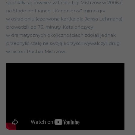
spotkały się również w finale Ligi Mistrzów w 2006 r.
na Stade de France. „Kanonierzy” mimo gry
w osłabieniu (czerwona kartka dla Jensa Lehmana)
prowadzili do 76. minuty. Katalończycy
w dramatycznych okolicznościach zdołali jednak
przechylić szalę na swoją korzyść i wywalczyli drugi
w historii Puchar Mistrzów.