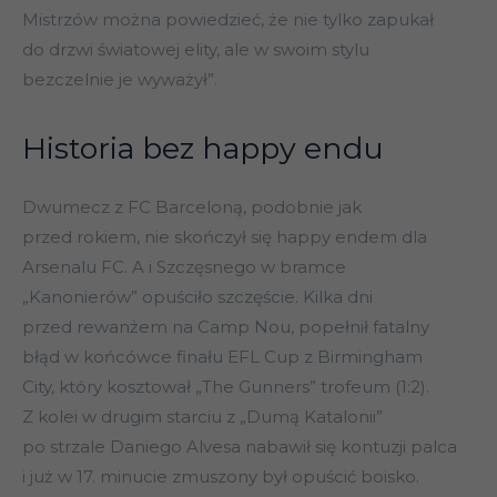
Mistrzów można powiedzieć, że nie tylko zapukał
do drzwi światowej elity, ale w swoim stylu
bezczelnie je wyważył”.
Historia bez happy endu
Dwumecz z FC Barceloną, podobnie jak
przed rokiem, nie skończył się happy endem dla
Arsenalu FC. A i Szczęsnego w bramce
„Kanonierów” opuściło szczęście. Kilka dni
przed rewanżem na Camp Nou, popełnił fatalny
błąd w końcówce finału EFL Cup z Birmingham
City, który kosztował „The Gunners” trofeum (1:2).
Z kolei w drugim starciu z „Dumą Katalonii”
po strzale Daniego Alvesa nabawił się kontuzji palca
i już w 17. minucie zmuszony był opuścić boisko.