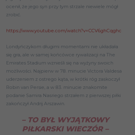
ocenił, że jego syn przy tym strzale niewiele mógł
zrobić.
https://www.youtube.com/watch?v=CCV6ghCqghc
Londyńczykom długimi momentami nie układała
się gra, ale w samej końcówce rywalizacji na The
Emirates Stadium wznieśli się na wyżyny swoich
możliwości. Najpierw w 78. minucie Victora Valdesa
uderzeniem z ostrego kąta, w krótki róg zaskoczył
Robin van Persie, a w 83. minucie znakomite
podanie Samira Nasriego strzałem z pierwszej piłki
zakończył Andrij Arszawin.
– TO BYŁ WYJĄTKOWY
PIŁKARSKI WIECZÓR –