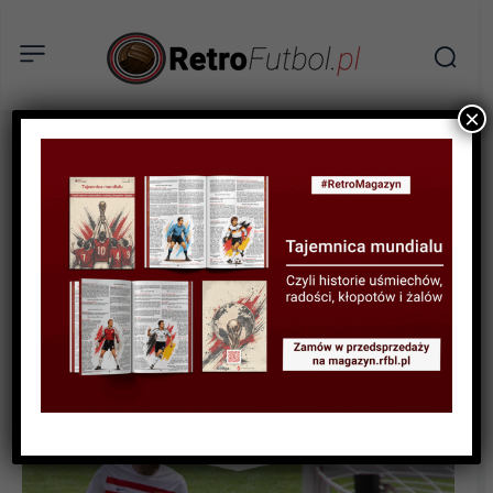
×
AKTUALNOŚCI
Wyważone drzwi. Jak
Wojciech Szczęsny 15 lat
temu debiutował w Lidze
Mistrzów.