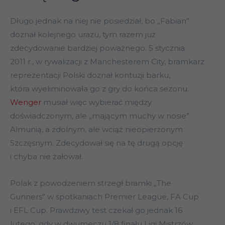
Długo jednak na niej nie posiedział, bo „Fabian”
doznał kolejnego urazu, tym razem już
zdecydowanie bardziej poważnego. 5 stycznia
2011 r., w rywalizacji z Manchesterem City, bramkarz
reprezentacji Polski doznał kontuzji barku,
która wyeliminowała go z gry do końca sezonu.
Wenger
musiał więc wybierać między
doświadczonym, ale „mającym muchy w nosie”
Almunią, a zdolnym, ale wciąż nieopierzonym
Szczęsnym. Zdecydował się na tę drugą opcję
i chyba nie żałował.
Polak z powodzeniem strzegł bramki „The
Gunners” w spotkaniach Premier League, FA Cup
i EFL Cup. Prawdziwy test czekał go jednak 16
lutego, gdy w dwumeczu 1/8 finału Ligi Mistrzów,