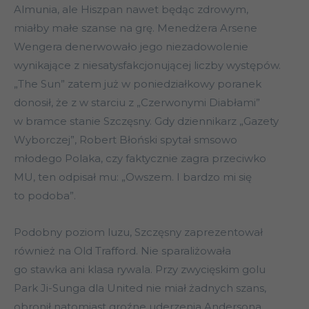
Almunia, ale Hiszpan nawet będąc zdrowym,
miałby małe szanse na grę. Menedżera Arsene
Wengera denerwowało jego niezadowolenie
wynikające z niesatysfakcjonującej liczby występów.
„The Sun” zatem już w poniedziałkowy poranek
donosił, że z w starciu z „Czerwonymi Diabłami”
w bramce stanie Szczęsny. Gdy dziennikarz „Gazety
Wyborczej”, Robert Błoński spytał smsowo
młodego Polaka, czy faktycznie zagra przeciwko
MU, ten odpisał mu: „Owszem. I bardzo mi się
to podoba”.
Podobny poziom luzu, Szczęsny zaprezentował
również na Old Trafford. Nie sparaliżowała
go stawka ani klasa rywala. Przy zwycięskim golu
Park Ji-Sunga dla United nie miał żadnych szans,
obronił natomiast groźne uderzenia Andersona