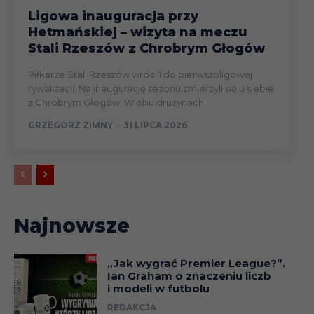
Ligowa inauguracja przy
Hetmańskiej – wizyta na meczu
Stali Rzeszów z Chrobrym Głogów
Piłkarze Stali Rzeszów wrócili do pierwszoligowej
rywalizacji. Na inaugurację sezonu zmierzyli się u siebie
z Chrobrym Głogów. W obu drużynach...
GRZEGORZ ZIMNY
-
31 LIPCA 2026
Najnowsze
„Jak wygrać Premier League?”.
Ian Graham o znaczeniu liczb
i modeli w futbolu
REDAKCJA