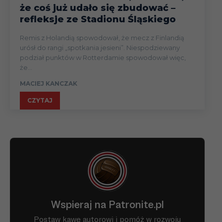
że coś już udało się zbudować –
refleksje ze Stadionu Śląskiego
Remis z Holandią spowodował, że mecz z Finlandią
urósł do rangi „spotkania jesieni”. Niespodziewany
podział punktów w Rotterdamie spowodował więc,
że...
MACIEJ KANCZAK
CZYTAJ