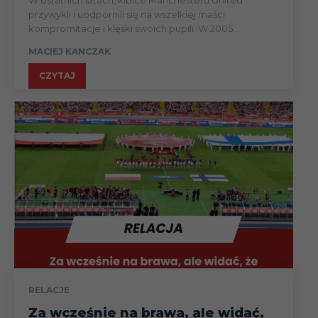
przywykli i uodpornili się na wszelkiej maści
kompromitacje i klęski swoich pupili. W 2005...
MACIEJ KANCZAK
CZYTAJ
RELACJE
Za wcześnie na brawa, ale widać,