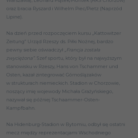
Warszawa), Leonard Piątek/Piontek (AKS Chorzów)
oraz bracia Ryszard i Wilhelm Piec/Pietz (Naprzód
Lipine).
Na dzień przed rozpoczęciem kursu „Kattowitzer
Zeitung” Urząd Rzeszy ds. Piłki Nożnej, bardzo
pewny siebie oświadczył
„Francja została
zwyciężona”
.
Szef sportu, który był na najwyższym
stanowisku w Rzeszy, Hans von Tschammer und
Osten, kazał zintegrować Górnoślązaków
w strukturach niemieckich. Stadion w Chorzowie,
noszący imię wojewody Michała Grażyńskiego,
nazywał się później Tschaammer-Osten-
Kampfbahn.
Na Hidenburg-Stadion w Bytomiu, odbył się ostatni
mecz między reprezentacjami Wschodniego