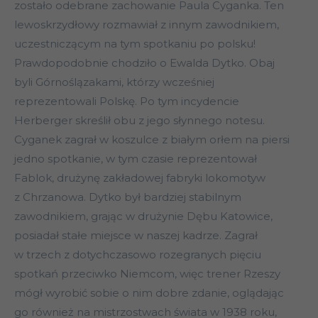
zostało odebrane zachowanie Paula Cyganka. Ten
lewoskrzydłowy rozmawiał z innym zawodnikiem,
uczestniczącym na tym spotkaniu po polsku!
Prawdopodobnie chodziło o Ewalda Dytko. Obaj
byli Górnoślązakami, którzy wcześniej
reprezentowali Polskę. Po tym incydencie
Herberger skreślił obu z jego słynnego notesu.
Cyganek zagrał w koszulce z białym orłem na piersi
jedno spotkanie, w tym czasie reprezentował
Fablok, drużynę zakładowej fabryki lokomotyw
z Chrzanowa. Dytko był bardziej stabilnym
zawodnikiem, grając w drużynie Dębu Katowice,
posiadał stałe miejsce w naszej kadrze. Zagrał
w trzech z dotychczasowo rozegranych pięciu
spotkań przeciwko Niemcom, więc trener Rzeszy
mógł wyrobić sobie o nim dobre zdanie, oglądając
go również na mistrzostwach świata w 1938 roku,