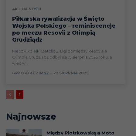
AKTUALNOŚCI
Piłkarska rywalizacja w Święto
Wojska Polskiego – reminiscencje
po meczu Resovii z Olimpią
Grudziądz
Mecz 4 kolejki Betclic 2. Ligi pomiędzy Resovią a
Olimpią Grudziądz odbył się 15 sierpnia 2025 roku, a
więc w...
GRZEGORZ ZIMNY
-
22 SIERPNIA 2025
Najnowsze
Między Piotrkowską a Moto