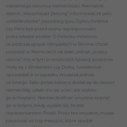
odważnego obrońcę niemieckości. Niemiecki
dzienik „Warschauer Zeitung” informował, że jako
„volksdeutsche” zawodnicy typu Dytko, Peterek
czy Pietz byli przed wojną represjonowani
przez władze polskie. O Peterku mówiono,
że podczas igrzysk olimpijskich w Berlinie chciał
pozostać w Niemczech na stałe, jednak „polscy
szpicle” mu w tym przeszkodzili. Sprawy podobnie
miały się z Wodarzem czy Dytką. Świadkowie
opowiadali w przypadku Wodarza jednak
co innego. Jako polski żołnierz dostał się do niewoli
niemieckiej, udało mu się uciec, ale szybko
go schwytano. Niemiecki oficer umyślnie kopnął
go w kolano, kiedy wydało się, że jest
reprezentantem Polski. Przez ten incydent, musiał
pauzować aż trzy miesiące, które spędził