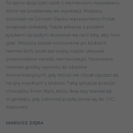
To samo dotyczyło osób z niemieckimi nazwiskami,
które nie poddawały się rejestracji. Wszyscy
pozostali na Górnym Śląsku reprezentanci Polski
podpisali volkslistę. Także piłkarze z polskim
językiem ojczystym dostawali się na II listę, aby móc
grać. Wszyscy zostali rozrzucenie po klubach
niemieckich, podczas wojny często ukrywali
przeciwników narodu niemieckiego. Stosowano
również groźby wywozu do obozów
koncentracyjnych, gdy któryś nie chciał zgodzić się
na grę w jednym z klubów. Taką sytuacje przeżył
chociażby Erwin Nytz, który dwa razy stawiał się
w gestapo, gdy odmówił przyłączenia się do 1.FC
Kattowitz.
MARIUSZ ZIĘBA