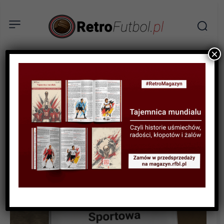
×
SPORTOWA HISTORIA
Zagłębie Węglowe, czyli
polityczne podziały na
Śląsku