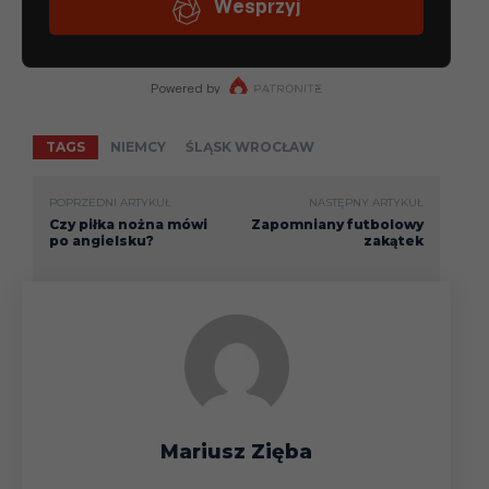
TAGS
NIEMCY
ŚLĄSK WROCŁAW
POPRZEDNI ARTYKUŁ
NASTĘPNY ARTYKUŁ
Czy piłka nożna mówi
Zapomniany futbolowy
po angielsku?
zakątek
Mariusz Zięba