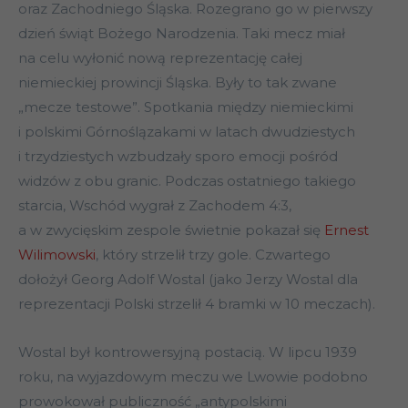
oraz Zachodniego Śląska. Rozegrano go w pierwszy
dzień świąt Bożego Narodzenia. Taki mecz miał
na celu wyłonić nową reprezentację całej
niemieckiej prowincji Śląska. Były to tak zwane
„mecze testowe”. Spotkania między niemieckimi
i polskimi Górnoślązakami w latach dwudziestych
i trzydziestych wzbudzały sporo emocji pośród
widzów z obu granic. Podczas ostatniego takiego
starcia, Wschód wygrał z Zachodem 4:3,
a w zwycięskim zespole świetnie pokazał się
Ernest
Wilimowski
, który strzelił trzy gole. Czwartego
dołożył Georg Adolf Wostal (jako Jerzy Wostal dla
reprezentacji Polski strzelił 4 bramki w 10 meczach).
Wostal był kontrowersyjną postacią. W lipcu 1939
roku, na wyjazdowym meczu we Lwowie podobno
prowokował publiczność „antypolskimi