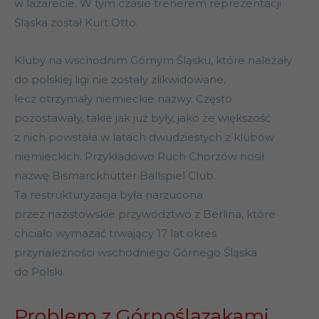
w lazarecie. W tym czasie trenerem reprezentacji
Śląska został Kurt Otto.
Kluby na wschodnim Górnym Śląsku, które należały
do polskiej ligi nie zostały zlikwidowane,
lecz otrzymały niemieckie nazwy. Często
pozostawały, takie jak już były, jako że większość
z nich powstała w latach dwudziestych z klubów
niemieckich. Przykładowo Ruch Chorzów nosił
nazwę Bismarckhütter Ballspiel Club.
Ta restrukturyzacja była narzucona
przez nazistowskie przywództwo z Berlina, które
chciało wymazać trwający 17 lat okres
przynależności wschodniego Górnego Śląska
do Polski.
Problem z Górnoślązakami