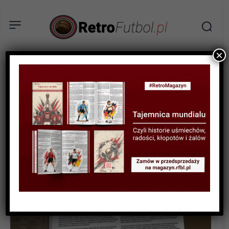
×
HISTORIA LIG I KLUBÓW
Złota Jedenastka: ŁKS Łódź