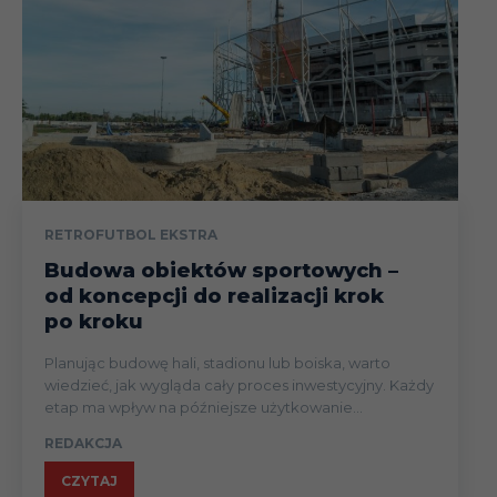
RETROFUTBOL EKSTRA
Budowa obiektów sportowych –
od koncepcji do realizacji krok
po kroku
Planując budowę hali, stadionu lub boiska, warto
wiedzieć, jak wygląda cały proces inwestycyjny. Każdy
etap ma wpływ na późniejsze użytkowanie...
REDAKCJA
CZYTAJ