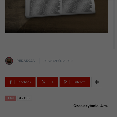
REDAKCJA
20 WRZEŚNIA 2015
Facebook
X
Pinterest
TAGI
łks łódź
Czas czytania:
4
m.