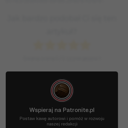
bo na przeszkodzie stanęła „żelazna kurtyna”.
Jak bardzo podobał Ci się ten
artykuł?
Średnia ocena
5
/ 5. Licznik głosów
1