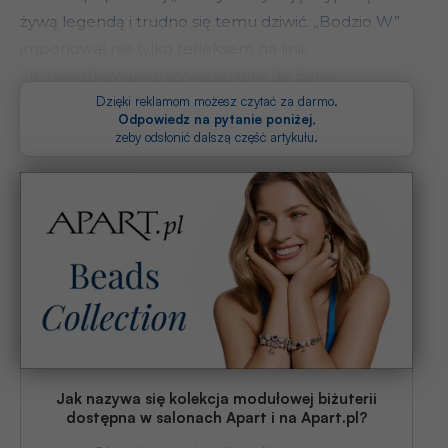
żywą legendą i trudno się temu dziwić. „Bodzio W”
imponował nie tylko refleksem na linii,
ale i wyjątkowym przywiązaniem do barw
klubowych.
Dzięki reklamom możesz czytać za darmo.
Odpowiedz na pytanie poniżej
,
żeby odsłonić dalszą część artykułu.
Jak nazywa się kolekcja modułowej biżuterii
dostępna w salonach Apart i na Apart.pl?