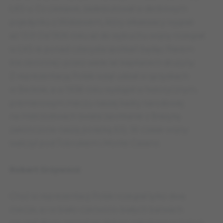
ŁKS-u. Co ciekawe, zadebiutował w derbowym
pojedynku z Widzewem, który ełkaesiacy wygrali
aż 13:0! Od 1926 roku aż do wybuchu wojny rozegrał
w ŁKS-ie ponad czterysta spotkań będąc filarem
linii obronnej i przez wiele lat kapitanem drużyny.
Z reprezentacją Polski wziął udział w igrzyskach
w Berlinie, a w 1938 roku wystąpił w historycznym,
premierowym meczu naszej kadry narodowej
na mistrzostwach świata (spotkanie z Brazylią
zakończone naszą porażką 6:5). W czasie wojny
walczył pod Tobrukiem i Monte Cassino
Robert Grzywocz
Choć w reprezentacji Polski rozegrał tylko dwa
mecze, a i w biało-czerwono-białych barwach
nie grał długo zapisał się złotymi zgłoskami w historii