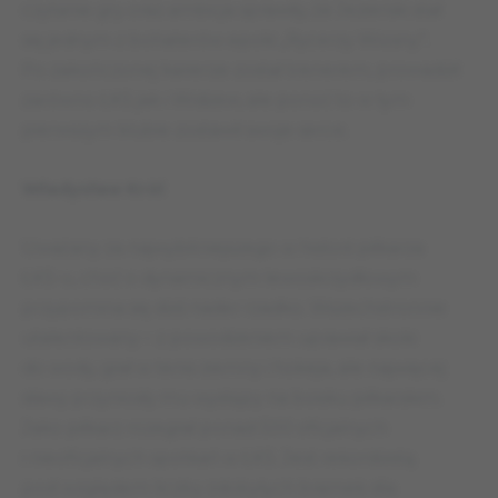
czytanie gry oraz ambicja sprawiły, że Jezierski stał
się jednym z bohaterów epoki „Rycerzy Wiosny”.
Po zakończonej karierze został trenerem, prowadził
zarówno ŁKS jak i Widzew, ale ponoć to w tym
pierwszym klubie zostawił swoje serce.
Władysław Król
Uważany za najwybitniejszego w historii piłkarza
ŁKS-u, choć o dynamicznym lewoskrzydłowym
przypomina się dziś nader rzadko. Wszechstronnie
utalentowany – z powodzeniem uprawiał skoki
do wody, grał w tenis ziemny i hokeja, ale najwięcej
sławy przyniosły mu występy na boisku piłkarskim.
Jako piłkarz rozegrał ponad 500 oficjalnych
i nieoficjalnych spotkań w ŁKS. Jest rekordzistą
pod względem liczby zdobytych bramek dla