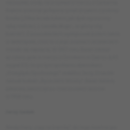
niezwykłej urody, na przykład w meczu z Garbarnią
Kraków pokonał golkipera rywali strzałem z połowy
boiska („Piłka leciała łukiem, jak dysk wyrzucony
ręką mistrza (…). Leciała długo… w górny róg
bramki”). Z powodzeniem występował potem także
w defensywie, choć to o jego popisach strzeleckich
mówiło się najwięcej. W 1957 roku Baran zdobył
aż cztery gole w meczu z Górnikiem w Zabrzu (ŁKS
wygrał 5:1) i to po tym spotkaniu dziennikarz
„Przeglądu Sportowego” redaktor Jerzy Zmarzlik
nazwał łodzian „Rycerzami Wiosny”. Baran karierę
piłkarską zakończył po mistrzowskim sezonie
w 1958 roku.
Jerzy Sadek
Niesłychany „ciąg na bramkę”, do tego świetna gra