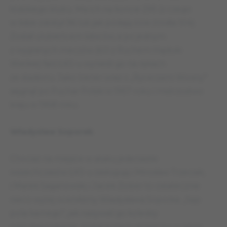
łódzkiego klubu. Ma ich na koncie 295 (z czego
w lidze zdobył 96 lub jak podają inne źródła 104).
Został ulubieńcem kibiców, a po jednym
z wygranych meczów (6:0 z Ruchem Hajduki
Wielkie) fani ŁKS-u wynieśli go na rękach
ze stadionu. Jako trener wraz z „Rycerzami Wiosny”
sięgnął po Puchar Polski w 1957 roku i mistrzostwo
kraju w 1958 roku.
Władysław Soporek
Chociaż na miejsce w ataku jedenastki
wszechczasów ŁKS-u zasługują i Mirosław Trzeciak,
i Marek Saganowski, i Jacek Ziober to ostatecznie
nieco wyżej oceniliśmy Władysława Soporka. „Sęp
pola karnego”, jak nazywali go koledzy
oraz dziennikarze, został królem strzelców w jakże