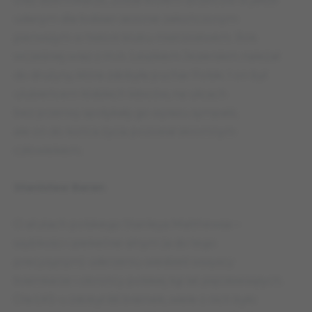
udanym dla łodzian sezonie zakończonym
pierwszym w historii klubu mistrzostwem. Rok
wcześniej wraz z m.in. Leszkiem Jezierskim należał
do drużyny, która zdobyła puchar Polski. I on był
ulubieńcem łódzkich kibiców, na ulicach
bez przerwy spotykały go wyrazu sympatii,
ale on do końca życia pozostał skromnym
człowiekiem.
Stanisław Baran
O atutach polskiego Stanleya Matthewsa –
szybkości i piekielnie silnym (a do tego
precyzyjnym) uderzeniu wiedzieli wszyscy
bramkarze i obrońcy polskiej ligi lat pięćdziesiątych.
Dla ŁKS-u zdobył 66 bramek, wiele z nich było