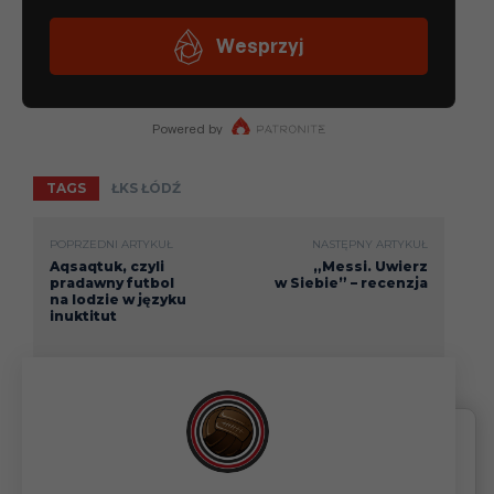
TAGS
ŁKS ŁÓDŹ
POPRZEDNI ARTYKUŁ
NASTĘPNY ARTYKUŁ
Aqsaqtuk, czyli
„Messi. Uwierz
pradawny futbol
w Siebie” – recenzja
na lodzie w języku
inuktitut
Aby odsłonić treść, kliknij