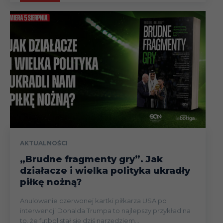
AKTUALNOŚCI
„Brudne fragmenty gry”. Jak
działacze i wielka polityka ukradły
piłkę nożną?
Anulowanie czerwonej kartki piłkarza USA po
interwencji Donalda Trumpa to najlepszy przykład na
to, że futbol stał się dziś narzędziem...