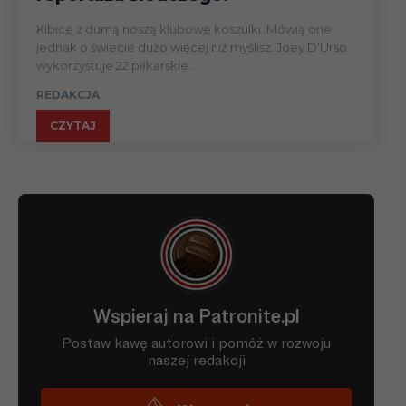
Kibice z dumą noszą klubowe koszulki. Mówią one
jednak o świecie dużo więcej niż myślisz. Joey D'Urso
wykorzystuje 22 piłkarskie...
REDAKCJA
CZYTAJ