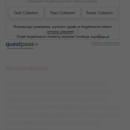
Odpowiedź na pytanie wynika z reklamy powyżej.
Gold Collection
Pearl Collection
Beads Collection
Rozwiązując questpassa, wyrażam zgodę na targetowanie reklam
(
zmiana ustawień
)
Dzięki targetowaniu możemy wspierać fundację
Polityka prywatności
Mirosław Bulzacki
Ostoja defensywy ŁKS-u lat siedemdziesiątych.
To on wraz z Janem Tomaszewskim zatrzymywał
najlepszych napastników Stali Mielec, Górnika
Zabrze i Legii Warszawa. Zagrał też w legendarnym
meczu na Wembley z Anglią w 1973 roku i pojechał
na tak udany dla nas mundial w Republice