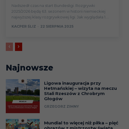
Nadszedł czas na start Bundesligi. Rozgrywki
2025/2026 będą 63. sezonem w historii niemieckiej
najwyższej klasy rozgrywkowej ligi. Jak wyglądała 1....
KACPER ŚLIZ
-
22 SIERPNIA 2025
Najnowsze
Ligowa inauguracja przy
Hetmańskiej – wizyta na meczu
Stali Rzeszów z Chrobrym
Głogów
GRZEGORZ ZIMNY
Mundial to więcej niż piłka – pięć
obrazów z mistrzostw świata