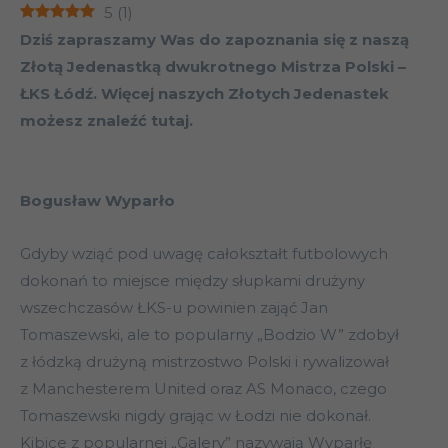
5
(
1
)
Dziś zapraszamy Was do zapoznania się z naszą
Złotą Jedenastką dwukrotnego Mistrza Polski –
ŁKS Łódź. Więcej naszych Złotych Jedenastek
możesz znaleźć tutaj.
Bogusław Wyparło
Gdyby wziąć pod uwagę całokształt futbolowych
dokonań to miejsce między słupkami drużyny
wszechczasów ŁKS-u powinien zająć Jan
Tomaszewski, ale to popularny „Bodzio W” zdobył
z łódzką drużyną mistrzostwo Polski i rywalizował
z Manchesterem United oraz AS Monaco, czego
Tomaszewski nigdy grając w Łodzi nie dokonał.
Kibice z popularnej „Galery” nazywają Wyparłę