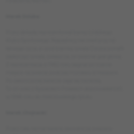
Federalnej Niemiec.
Marek Dziuba
Przez dekadę reprezentował barwy Łódzkiego
Klubu Sportowego. Napastnicy nie mieli przy niż
łatwego życia, a i pod bramką rywala Dziuba potrafił
zaskoczyć rywala, zwłaszcza, że świetnie grał głową.
Z reprezentacją w 1982 roku sięgnął po trzecie
miejsce na świecie podczas mundialu w Hiszpanii.
Po zakończonej karierze zajął się trenerką.
To on wraz z Ryszardem Polakiem doprowadził ŁKS
w 1998 roku do mistrzowskiego tytułu.
Marek Chojnacki
Przez całą niemal karierę zawodniczą związany