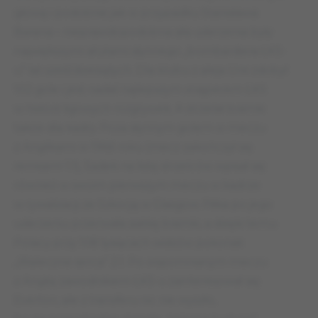
głową i podobnie jak w przypadku Stanisława
Barana – nieprawdopodobna siła uderzenia były
największymi atutami słynnego „bombardiera ŁKS-
u” lat sześćdziesiątych. Dla klubu z aleja Unii zdobył
102 gole i jest nadal najlepszym snajperem ŁKS
w historii ligowych rozgrywek. A strzelał bramki
także dla kadry. Poza słynnym golem w meczu
z Anglikami w 1966 roku (mecz zakończył się
remisem 1:1), Sadek na listę strzelców wpisał się
również w swoim pierwszym meczu w kadrze
w rywalizacji ze Szkocją w Glasgow. Piłka po jego
uderzeniu przerwała siatkę bramki, a dzięki temu
Polacy przy 108 tysiącach widzów pokonali
„Waleczne serca” 2:1. Po wspomnianym meczu
z Anglią zawodnikiem ŁKS-u zainteresował się
Everton, ale z transferu nic nie wyszło,