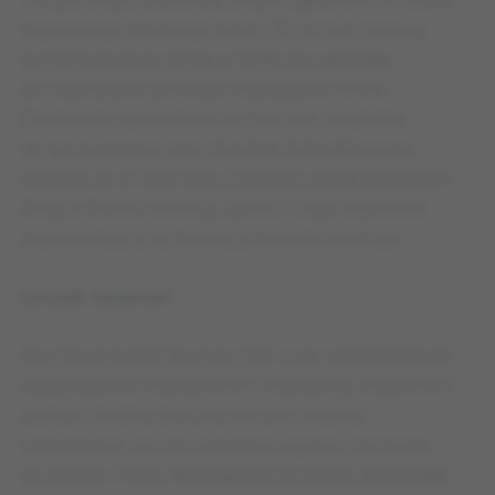
najstarszego łódzkiego klubu. To on był czołową
postacią drużyny, która w 1958 roku sięgnęła
po historyczne pierwsze mistrzostwo Polski.
Doskonałe wyszkolenie techniczne, smykałka
do gry kombinacyjnej i świetne dośrodkowanie
sprawiły, że w 1958 roku Grzywocz został laureatem
Złotych Butów redakcji „Sportu”. Jego kapitalnie
zapowiadającą się karierę przerwała kontuzja.
Leszek Jezierski
Kluczowa postać drużyny ŁKS-u we wspomnianym
wyżej sezonie mistrzowskim. Popularny „Napoleon”
zdobył z łódzką drużyną nie tylko krajowy
czempionat, ale rok wcześniej sięgnął z nią także
po puchar Polski. Nienaganna technika, doskonałe