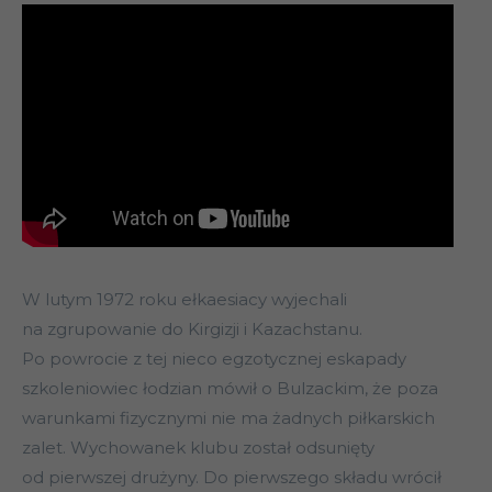
W lutym 1972 roku ełkaesiacy wyjechali
na zgrupowanie do Kirgizji i Kazachstanu.
Po powrocie z tej nieco egzotycznej eskapady
szkoleniowiec łodzian mówił o Bulzackim, że poza
warunkami fizycznymi nie ma żadnych piłkarskich
zalet. Wychowanek klubu został odsunięty
od pierwszej drużyny. Do pierwszego składu wrócił