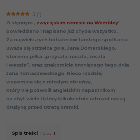
5
(
1
)
O słynnym „
zwycięskim remisie na Wembley
”
powiedziano i napisano już chyba wszystko.
Za największych bohaterów tamtego spotkania
uważa się strzelca gola, Jana Domarskiego,
któremu piłka „przyszła, naszła, zeszła
i weszła”, oraz znakomicie broniącego tego dnia
Jana Tomaszewskiego. Nieco rzadziej
wspomina się o młodym obrońcy,
który nie pozwolił angielskim napastnikom
na zbyt wiele i który kilkukrotnie ratował naszą
drużynę przed utratą bramki.
Spis treści
Ukryj