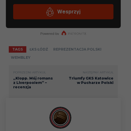
TAGS
ŁKS ŁÓDŹ
REPREZENTACJA POLSKI
WEMBLEY
POPRZEDNI ARTYKUŁ
NASTĘPNY ARTYKUŁ
„Klopp. Mój romans
Triumfy GKS Katowice
z Liverpoolem” –
w Pucharze Polski
recenzja