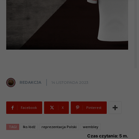
REDAKCJA
14 LISTOPADA 2023
Facebook
X
Pinterest
TAGI
łks łódź
reprezentacja Polski
wembley
Czas czytania:
5
m.