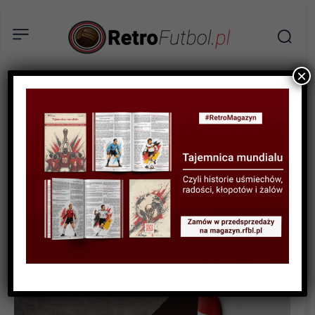
×
BIOGRAFIE PIŁKARZY
Mirosław Bulzacki – z ŁKS-u
na Wembley