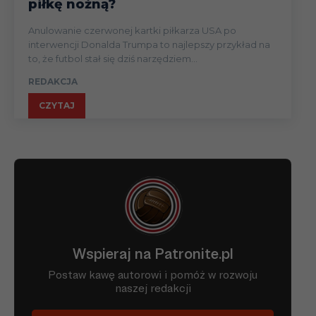
piłkę nożną?
Anulowanie czerwonej kartki piłkarza USA po
interwencji Donalda Trumpa to najlepszy przykład na
to, że futbol stał się dziś narzędziem...
REDAKCJA
CZYTAJ