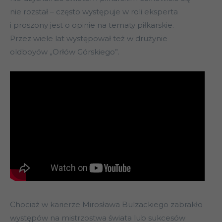
nie rozstał – często występuje w roli eksperta
i proszony jest o opinie na tematy piłkarskie.
Przez wiele lat występował też w drużynie
oldboyów „Orłów Górskiego”.
Chociaż w karierze Mirosława Bulzackiego zabrakło
występów na mistrzostwa świata lub sukcesów