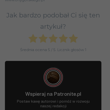
Jak bardzo podobał Ci się ten
artykuł?
Średnia ocena
5
/ 5. Licznik głosów
1