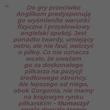
Do gry przeciwko
Anglikom predysponują
go wyśmienite warunki
fizyczne i przysłowiowy
angielski spokój. Jest
ponadto twardy, umiejący
ostro, ale nie faul, walczyć
o piłkę. Co nie oznacza
wcale, że uważam
go za doskonałego
piłkarza na pozycji
środkowego obrońcy.
Ale lepszego od niego,
obok Gorgonia, nie mamy
na krajowym rynku
piłkarskim
– tłumaczył
swoją decyzję trener