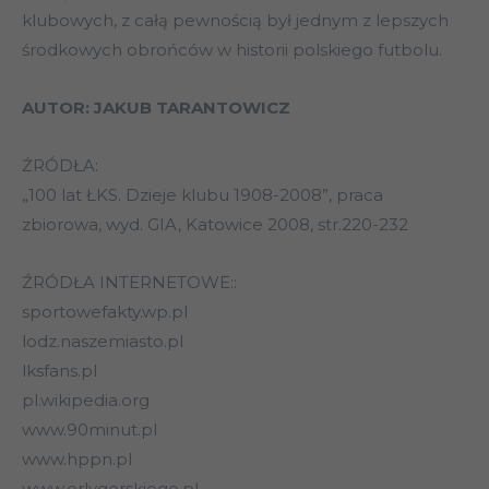
klubowych, z całą pewnością był jednym z lepszych
środkowych obrońców w historii polskiego futbolu.
AUTOR: JAKUB TARANTOWICZ
ŹRÓDŁA:
„100 lat ŁKS. Dzieje klubu 1908-2008”, praca
zbiorowa, wyd. GIA, Katowice 2008, str.220-232
ŹRÓDŁA INTERNETOWE::
sportowefakty.wp.pl
lodz.naszemiasto.pl
lksfans.pl
pl.wikipedia.org
www.90minut.pl
www.hppn.pl
www.orlygorskiego.pl