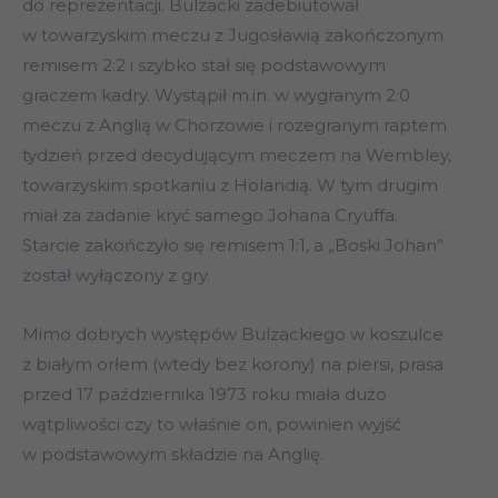
do reprezentacji. Bulzacki zadebiutował
w towarzyskim meczu z Jugosławią zakończonym
remisem 2:2 i szybko stał się podstawowym
graczem kadry. Wystąpił m.in. w wygranym 2:0
meczu z Anglią w Chorzowie i rozegranym raptem
tydzień przed decydującym meczem na Wembley,
towarzyskim spotkaniu z Holandią. W tym drugim
miał za zadanie kryć samego Johana Cryuffa.
Starcie zakończyło się remisem 1:1, a „Boski Johan”
został wyłączony z gry.
Mimo dobrych występów Bulzackiego w koszulce
z białym orłem (wtedy bez korony) na piersi, prasa
przed 17 października 1973 roku miała dużo
wątpliwości czy to właśnie on, powinien wyjść
w podstawowym składzie na Anglię.