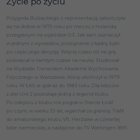
Życie po życiu
Przygoda Bulzackiego z reprezentacją zakończyła
się na dobre w 1975 roku po meczu z Holandią
przegranym na wyjeździe 0:3. Jak sam zaznaczył
w jednym z wywiadów, pożegnanie z kadrą było
po części jego decyzją. Więcej czasu niż na grę,
poświęcał w tamtym czasie na naukę. Studiował
na Wydziale Trenerskim Akademii Wychowania
Fizycznego w Warszawie, którą ukończył w 1979
roku. W ŁKS-ie grał aż do 1983 roku. Dla kibiców
z alei Unii 2 pozostaje jedną z legend klubu.
Po odejściu z klubu rok pograł w Starcie Łódź
po czym, w wieku 33 lat, wyjechał za granicę. Trafił
do amatorskiego klubu VfL Herzlake w czwartej
lidze niemieckiej, a następnie do TV Wehingen 1891.