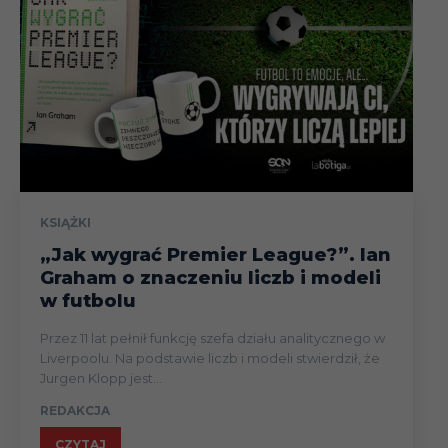
KSIĄŻKI
„Jak wygrać Premier League?”. Ian
Graham o znaczeniu liczb i modeli
w futbolu
Przez 11 lat pełnił funkcję szefa działu analitycznego w
Liverpoolu. Na podstawie liczb i modeli stwierdził, że
Jurgen Klopp jest...
REDAKCJA
CZYTAJ