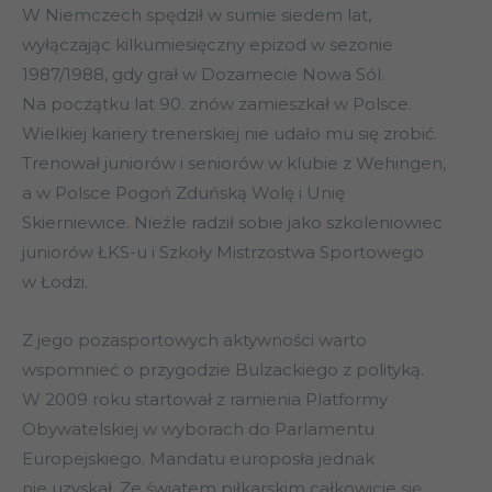
W Niemczech spędził w sumie siedem lat,
wyłączając kilkumiesięczny epizod w sezonie
1987/1988, gdy grał w Dozamecie Nowa Sól.
Na początku lat 90. znów zamieszkał w Polsce.
Wielkiej kariery trenerskiej nie udało mu się zrobić.
Trenował juniorów i seniorów w klubie z Wehingen,
a w Polsce Pogoń Zduńską Wolę i Unię
Skierniewice. Nieźle radził sobie jako szkoleniowiec
juniorów ŁKS-u i Szkoły Mistrzostwa Sportowego
w Łodzi.
Z jego pozasportowych aktywności warto
wspomnieć o przygodzie Bulzackiego z polityką.
W 2009 roku startował z ramienia Platformy
Obywatelskiej w wyborach do Parlamentu
Europejskiego. Mandatu europosła jednak
nie uzyskał. Ze światem piłkarskim całkowicie się