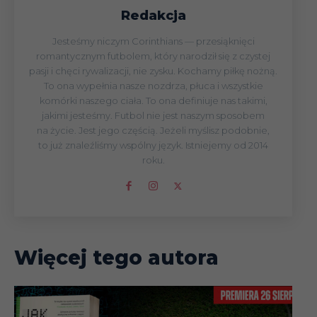
Redakcja
Jesteśmy niczym Corinthians — przesiąknięci
romantycznym futbolem, który narodził się z czystej
pasji i chęci rywalizacji, nie zysku. Kochamy piłkę nożną.
To ona wypełnia nasze nozdrza, płuca i wszystkie
komórki naszego ciała. To ona definiuje nas takimi,
jakimi jesteśmy. Futbol nie jest naszym sposobem
na życie. Jest jego częścią. Jeżeli myślisz podobnie,
to już znaleźliśmy wspólny język. Istniejemy od 2014
roku.
Więcej tego autora