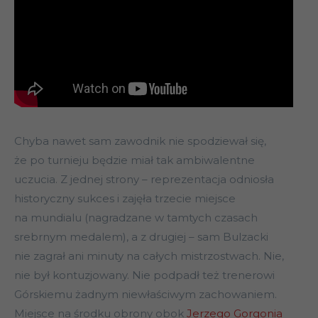
Chyba nawet sam zawodnik nie spodziewał się,
że po turnieju będzie miał tak ambiwalentne
uczucia. Z jednej strony – reprezentacja odniosła
historyczny sukces i zajęła trzecie miejsce
na mundialu (nagradzane w tamtych czasach
srebrnym medalem), a z drugiej – sam Bulzacki
nie zagrał ani minuty na całych mistrzostwach. Nie,
nie był kontuzjowany. Nie podpadł też trenerowi
Górskiemu żadnym niewłaściwym zachowaniem.
Miejsce na środku obrony obok
Jerzego Gorgonia