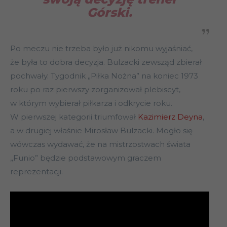
Górski.
Po meczu nie trzeba było już nikomu wyjaśniać,
że była to dobra decyzja. Bulzacki zewsząd zbierał
pochwały. Tygodnik „Piłka Nożna” na koniec 1973
roku po raz pierwszy zorganizował plebiscyt,
w którym wybierał piłkarza i odkrycie roku.
W pierwszej kategorii triumfował
Kazimierz Deyna
,
a w drugiej właśnie Mirosław Bulzacki. Mogło się
wówczas wydawać, że na mistrzostwach świata
„Funio” będzie podstawowym graczem
reprezentacji.