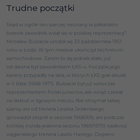
Trudne początki
Skąd w ogóle ten szerzej nieznany w piłkarskim
świecie zawodnik wziął się w polskiej reprezentacji?
Mirosław Bulzacki urodził się 23 października 1951
roku w Łodzi. W tym mieście ukończył technikum
samochodowe. Zanim to się jednak stało, już
od dawna był zawodnikiem ŁKS-u. Początki jego
kariery przypadły na lata, w których ŁKS grał akurat
w II lidze (1968-1971). Bulzacki był już wówczas
reprezentantem Polski juniorów, ale wciąż czekał
na debiut w ligowym meczu. Nie otrzymał takiej
szansy ani od trenera Leszka Jezierskiego
(prowadził zespół w sezonie 1968/69), ani podczas
krótkiej (runda jesienna sezonu 1969/1970) kadencji
węgierskiego trenera Laszlo Hariego. Dopiero