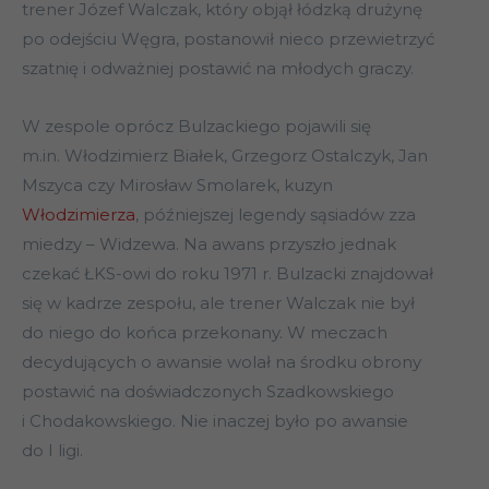
trener Józef Walczak, który objął łódzką drużynę
po odejściu Węgra, postanowił nieco przewietrzyć
szatnię i odważniej postawić na młodych graczy.
W zespole oprócz Bulzackiego pojawili się
m.in. Włodzimierz Białek, Grzegorz Ostalczyk, Jan
Mszyca czy Mirosław Smolarek, kuzyn
Włodzimierza
, późniejszej legendy sąsiadów zza
miedzy – Widzewa. Na awans przyszło jednak
czekać ŁKS-owi do roku 1971 r. Bulzacki znajdował
się w kadrze zespołu, ale trener Walczak nie był
do niego do końca przekonany. W meczach
decydujących o awansie wolał na środku obrony
postawić na doświadczonych Szadkowskiego
i Chodakowskiego. Nie inaczej było po awansie
do I ligi.