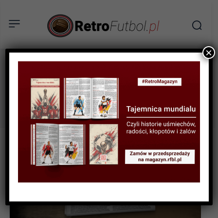
×
RPA
Tag: