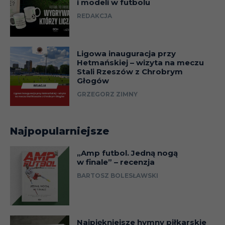
i modeli w futbolu
REDAKCJA
Ligowa inauguracja przy
Hetmańskiej – wizyta na meczu
Stali Rzeszów z Chrobrym
Głogów
GRZEGORZ ZIMNY
Najpopularniejsze
„Amp futbol. Jedną nogą
w finale” – recenzja
BARTOSZ BOLESŁAWSKI
Najpiękniejsze hymny piłkarskie