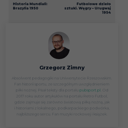
Historia Mundiali:
Futbolowe dzieło
Brazylia 1950
sztuki. Węgry – Urugwaj
1954
Grzegorz Zimny
Absolwent pedagogiki na Uniwersytecie Rzeszowskim.
Fan historii sportu, ze szczególnym uwzględnieniem
piłki nożnej. Pisał teksty dla portalu
pubsport.pl.
Od
2017 roku autor artykułów na portalu Retro Futbol,
gdzie zajmuje się zarówno światową piłką nożną, jak
i historiami z lokalnego, podkarpackiego podwórka,
najbliższego sercu. Fan muzyki rockowej i książek.