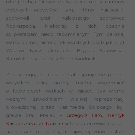
i dużą liczbą ciekawostek. Najwięcej miejsca autorzy
poświęcili oczywiście tym, którzy najczęściej
zdobywali tytuł najlepszego sportowca
Podkarpacia. Niektórzy z nich obecnie
są postaciami nieco zapomnianymi. Tym bardziej
warto poznać historię tak wybitnych osób jak pilot
Wacław Nycz, akrobatka Brygida Sakowska-
Kamińska czy zapaśnik Adam Sandurski.
Z racji tego, że nasz portal zajmuje się przede
wszystkim piłką nożną, trzeba wspomnieć
o futbolowych wątkach w książce. Jak wiemy,
ważnymi zawodnikami wielkiej reprezentacji
prowadzonej przez Kazimierza Górskiego byli
gracze Stali Mielec –
Grzegorz Lato
,
Henryk
Kasperczak
i
Jan Domarski
. Często przewijają się oni
na kartach opowieści, a najwięcej zdań zostało