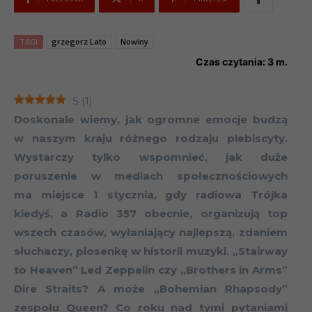
TAGI
grzegorz Lato
Nowiny
Czas czytania:
3
m.
5
(
1
)
Doskonale wiemy, jak ogromne emocje budzą
w naszym kraju różnego rodzaju plebiscyty.
Wystarczy tylko wspomnieć, jak duże
poruszenie w mediach społecznościowych
ma miejsce 1 stycznia, gdy radiowa Trójka
kiedyś, a Radio 357 obecnie, organizują top
wszech czasów, wyłaniający najlepszą, zdaniem
słuchaczy, piosenkę w historii muzyki.
„Stairway
to Heaven” Led Zeppelin czy „Brothers in Arms”
Dire Straits?
A może „Bohemian Rhapsody”
zespołu Queen? Co roku nad tymi pytaniami