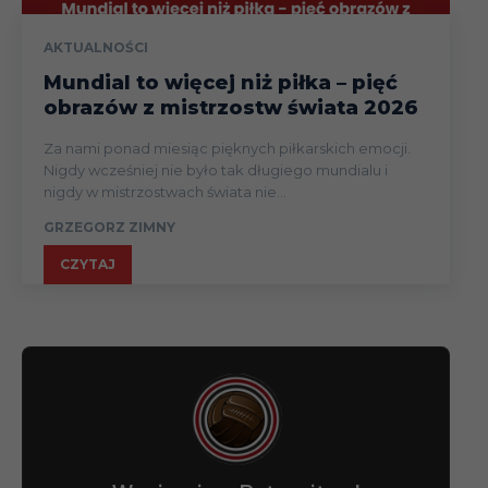
AKTUALNOŚCI
Mundial to więcej niż piłka – pięć
obrazów z mistrzostw świata 2026
Za nami ponad miesiąc pięknych piłkarskich emocji.
Nigdy wcześniej nie było tak długiego mundialu i
nigdy w mistrzostwach świata nie...
GRZEGORZ ZIMNY
CZYTAJ