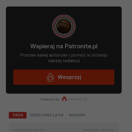
TAGS
GRZEGORZ LATO
NOWINY
POPRZEDNI ARTYKUŁ
NASTĘPNY ARTYKUŁ