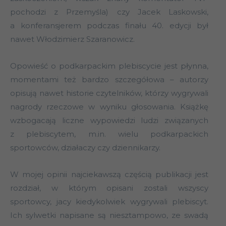
pochodzi z Przemyśla) czy Jacek Laskowski,
a konferansjerem podczas finału 40. edycji był
nawet Włodzimierz Szaranowicz.
Opowieść o podkarpackim plebiscycie jest płynna,
momentami też bardzo szczegółowa – autorzy
opisują nawet historie czytelników, którzy wygrywali
nagrody rzeczowe w wyniku głosowania. Książkę
wzbogacają liczne wypowiedzi ludzi związanych
z plebiscytem, m.in. wielu podkarpackich
sportowców, działaczy czy dziennikarzy.
W mojej opinii najciekawszą częścią publikacji jest
rozdział, w którym opisani zostali wszyscy
sportowcy, jacy kiedykolwiek wygrywali plebiscyt.
Ich sylwetki napisane są niesztampowo, ze swadą