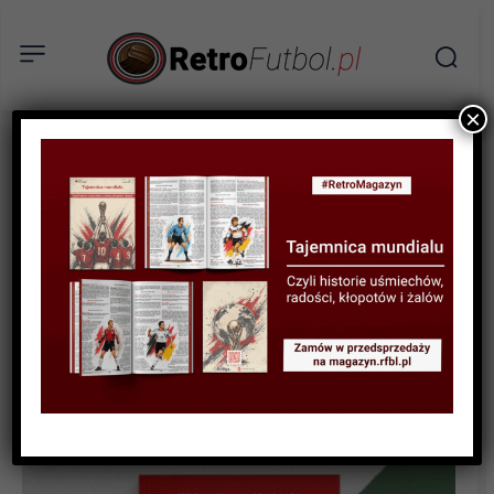
×
KSIĄŻKI
RECENZJA
60 lat sportu na
Podkarpaciu. Historia
widziana przez pryzmat
plebiscytu „Nowin” –
recenzja