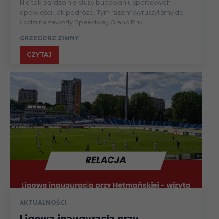
Nic tak bardzo nie służy budowaniu sportowych
opowieści, jak podróże. Tym razem wyruszyliśmy do
Łodzi na zawody Speedway Grand Prix....
GRZEGORZ ZIMNY
CZYTAJ
AKTUALNOŚCI
Ligowa inauguracja przy