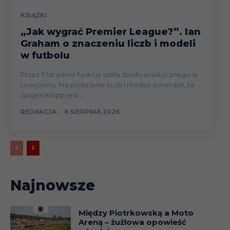
KSIĄŻKI
„Jak wygrać Premier League?”. Ian
Graham o znaczeniu liczb i modeli
w futbolu
Przez 11 lat pełnił funkcję szefa działu analitycznego w
Liverpoolu. Na podstawie liczb i modeli stwierdził, że
Jurgen Klopp jest...
REDAKCJA
-
6 SIERPNIA 2026
Najnowsze
Między Piotrkowską a Moto
Areną – żużlowa opowieść