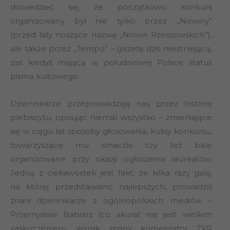
dowiedzieć się, że początkowo konkurs
organizowany był nie tylko przez „Nowiny”
(przed laty noszące nazwę „Nowin Rzeszowskich”),
ale także przez „Tempo” – gazetę dziś nieistniejącą,
zaś kiedyś mającą w południowej Polsce status
pisma kultowego.
Dziennikarze przeprowadzają nas przez historię
plebiscytu, opisując niemal wszystko – zmieniające
się w ciągu lat sposoby głosowania, kulisy konkursu,
towarzyszące mu smaczki czy też bale
organizowane przy okazji ogłoszenia laureatów.
Jedną z ciekawostek jest fakt, że kilka razy galę,
na której przedstawiano najlepszych, prowadzili
znani dziennikarze z ogólnopolskich mediów –
Przemysław Babiarz (co akurat nie jest wielkim
zaskoczeniem, wszak znany komentator TVP