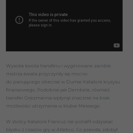
Wysoka kwota transferu i wygórowane zarobki
mistrza świata przyczyniły się mocno
do panującego obecnie w Dumie Katalonii kryzysu
finansowego. Podobnie jak Dembele, również
transfer Griezmanna wpłynął znacznie na brak
możliwości utrzymania w klubie Messiego.
W stolicy Katalonii Francuz nie potrafił odzyskać
błysku z czasów gry w Atletico. Co prawda, zdobył