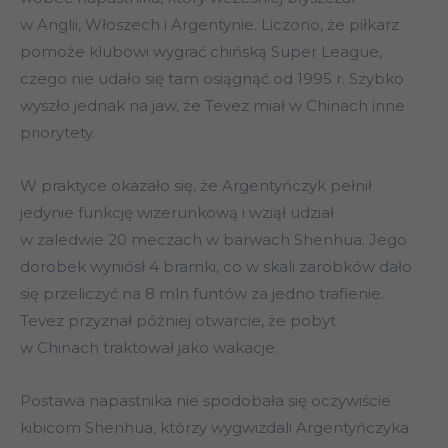
w Anglii, Włoszech i Argentynie. Liczono, że piłkarz
pomoże klubowi wygrać chińską Super League,
czego nie udało się tam osiągnąć od 1995 r. Szybko
wyszło jednak na jaw, że Tevez miał w Chinach inne
priorytety.
W praktyce okazało się, że Argentyńczyk pełnił
jedynie funkcję wizerunkową i wziął udział
w zaledwie 20 meczach w barwach Shenhua. Jego
dorobek wyniósł 4 bramki, co w skali zarobków dało
się przeliczyć na 8 mln funtów za jedno trafienie.
Tevez przyznał później otwarcie, że pobyt
w Chinach traktował jako wakacje.
Postawa napastnika nie spodobała się oczywiście
kibicom Shenhua, którzy wygwizdali Argentyńczyka.