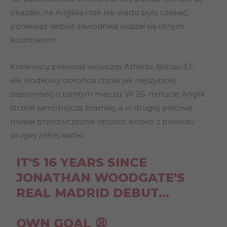
okazało, na Anglika i tak nie warto było czekać,
ponieważ debiut zawodnika okazał się istnym
koszmarem.
Królewscy pokonali wówczas Athletic Bilbao 3:1,
ale środkowy obrońca chciał jak najszybciej
zapomnieć o tamtym meczu. W 26. minucie Anglik
strzelił samobójczą bramkę, a w drugiej połowie
musiał przedwcześnie opuścić boisko z powodu
drugiej żółtej kartki.
IT'S 16 YEARS SINCE
JONATHAN WOODGATE'S
REAL MADRID DEBUT…
OWN GOAL 😩