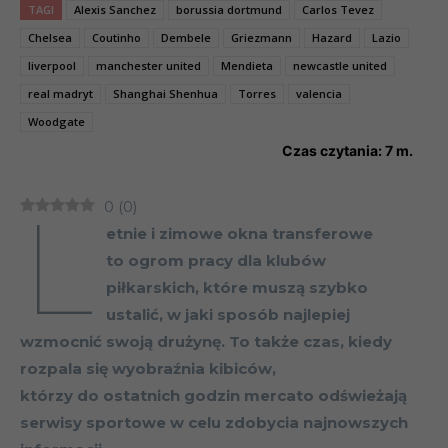
TAGI
Alexis Sanchez
borussia dortmund
Carlos Tevez
Chelsea
Coutinho
Dembele
Griezmann
Hazard
Lazio
liverpool
manchester united
Mendieta
newcastle united
real madryt
Shanghai Shenhua
Torres
valencia
Woodgate
Czas czytania:
7
m.
L
0
(
0
)
etnie i zimowe okna transferowe
to ogrom pracy dla klubów
piłkarskich, które muszą szybko
ustalić, w jaki sposób najlepiej
wzmocnić swoją drużynę. To także czas, kiedy
rozpala się wyobraźnia kibiców,
którzy do ostatnich godzin mercato odświeżają
serwisy sportowe w celu zdobycia najnowszych