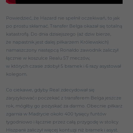
Powiedzieć, że Hazard nie spełnił oczekiwań, to jak
po prostu skłamać. Transfer Belga okazał się totalną
katastrofą. Do dnia dzisiejszego (aż dziw bierze,
że napastnik jest dalej piłkarzem Królewskich)
namaszczony następcą Ronaldo zawodnik zaliczył
łącznie w koszulce Realu 57 meczów,
w których czasie zdobył 5 bramek i 6 razy asystował
kolegom.
Co ciekawe, gdyby Real zdecydował się
zaryzykować i poczekać z transferem Belga jeszcze
rok, mógłby go pozyskać za darmo. Obecnie piłkarz
zgarnia w Madrycie około 400 tysięcy funtów
tygodniowo i łącznie przez całą przygodę w stolicy
Hiszpanii zaliczył więcej kontuzji niż bramek i asyst.