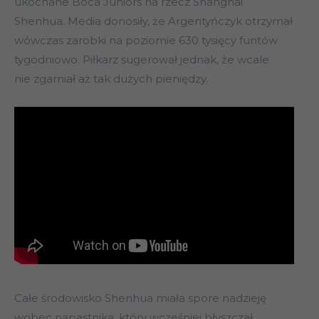
ukochane Boca Juniors na rzecz Shanghai
Shenhua. Media donosiły, że Argentyńczyk otrzymał
wówczas zarobki na poziomie 630 tysięcy funtów
tygodniowo. Piłkarz sugerował jednak, że wcale
nie zgarniał aż tak dużych pieniędzy.
Całe środowisko Shenhua miała spore nadzieję
wobec napastnika, który wcześniej błyszczał