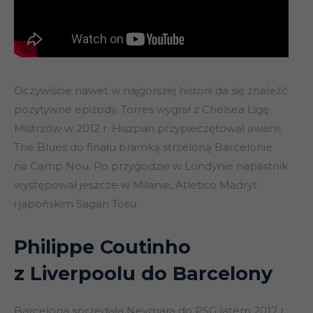
Oczywiście nawet w najgorszej historii da się znaleźć
pozytywne epizody. Torres wygrał z Chelsea Ligę
Mistrzów w 2012 r. Hiszpan przypieczętował awans
The Blues do finału bramką strzeloną Barcelonie
na Camp Nou. Po przygodzie w Londynie napastnik
występował jeszcze w Milanie, Atletico Madryt
i japońskim Sagan Tosu.
Philippe Coutinho
z Liverpoolu do Barcelony
Barcelona sprzedała Neymara do PSG latem 2017 r.