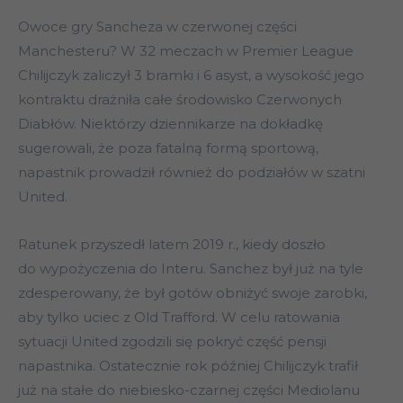
Owoce gry Sancheza w czerwonej części
Manchesteru? W 32 meczach w Premier League
Chilijczyk zaliczył 3 bramki i 6 asyst, a wysokość jego
kontraktu drażniła całe środowisko Czerwonych
Diabłów. Niektórzy dziennikarze na dokładkę
sugerowali, że poza fatalną formą sportową,
napastnik prowadził również do podziałów w szatni
United.
Ratunek przyszedł latem 2019 r., kiedy doszło
do wypożyczenia do Interu. Sanchez był już na tyle
zdesperowany, że był gotów obniżyć swoje zarobki,
aby tylko uciec z Old Trafford. W celu ratowania
sytuacji United zgodzili się pokryć część pensji
napastnika. Ostatecznie rok później Chilijczyk trafił
już na stałe do niebiesko-czarnej części Mediolanu