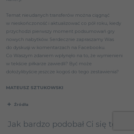
Temat nieudanych transferów można ciągnąć
w nieskończoność i aktualizować co pół roku, kiedy
przychodzi pierwszy moment podsumowań gry
nowych nabytków. Serdecznie zapraszamy Was
do dyskusji w komentarzach na Facebooku.
Co Waszym zdaniem wpłynęło na to, że wymienieni
w tekście piłkarze zawiedli? Być może
dołożylibyście jeszcze kogoś do tego zestawienia?
MATEUSZ SZTUKOWSKI
Źródła
Portal 90 MIN wylicza największe wtopy
transferowe
Jak bardzo podobał Ci się ten
Piłkarze, którzy zawiedli w nowych klubach