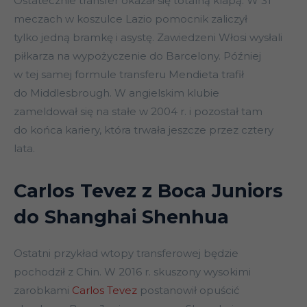
Ostatecznie transfer okazał się totalną klapą. W 31
meczach w koszulce Lazio pomocnik zaliczył
tylko jedną bramkę i asystę. Zawiedzeni Włosi wysłali
piłkarza na wypożyczenie do Barcelony. Później
w tej samej formule transferu Mendieta trafił
do Middlesbrough. W angielskim klubie
zameldował się na stałe w 2004 r. i pozostał tam
do końca kariery, która trwała jeszcze przez cztery
lata.
Carlos Tevez z Boca Juniors
do Shanghai Shenhua
Ostatni przykład wtopy transferowej będzie
pochodził z Chin. W 2016 r. skuszony wysokimi
zarobkami
Carlos Tevez
postanowił opuścić