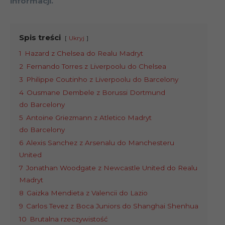
informacji.
Spis treści
Ukryj
1
Hazard z Chelsea do Realu Madryt
2
Fernando Torres z Liverpoolu do Chelsea
3
Philippe Coutinho z Liverpoolu do Barcelony
4
Ousmane Dembele z Borussi Dortmund
do Barcelony
5
Antoine Griezmann z Atletico Madryt
do Barcelony
6
Alexis Sanchez z Arsenalu do Manchesteru
United
7
Jonathan Woodgate z Newcastle United do Realu
Madryt
8
Gaizka Mendieta z Valencii do Lazio
9
Carlos Tevez z Boca Juniors do Shanghai Shenhua
10
Brutalna rzeczywistość