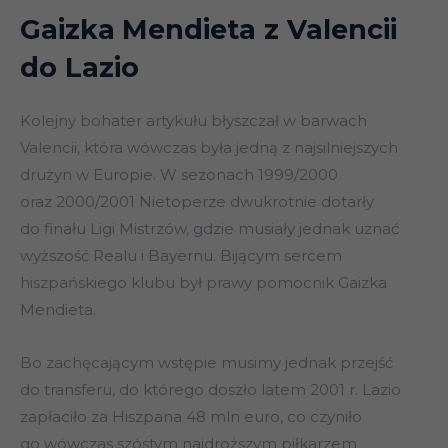
Gaizka
Mendieta z Valencii
do Lazio
Kolejny bohater artykułu błyszczał w barwach
Valencii, która wówczas była jedną z najsilniejszych
drużyn w Europie. W sezonach 1999/2000
oraz 2000/2001 Nietoperze dwukrotnie dotarły
do finału Ligi Mistrzów, gdzie musiały jednak uznać
wyższość Realu i Bayernu. Bijącym sercem
hiszpańskiego klubu był prawy pomocnik Gaizka
Mendieta.
Bo zachęcającym wstępie musimy jednak przejść
do transferu, do którego doszło latem 2001 r. Lazio
zapłaciło za Hiszpana 48 mln euro, co czyniło
go wówczas szóstym najdroższym piłkarzem