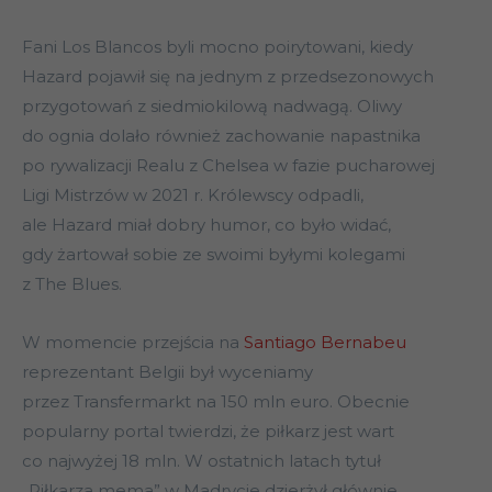
Fani Los Blancos byli mocno poirytowani, kiedy
Hazard pojawił się na jednym z przedsezonowych
przygotowań z siedmiokilową nadwagą. Oliwy
do ognia dolało również zachowanie napastnika
po rywalizacji Realu z Chelsea w fazie pucharowej
Ligi Mistrzów w 2021 r. Królewscy odpadli,
ale Hazard miał dobry humor, co było widać,
gdy żartował sobie ze swoimi byłymi kolegami
z The Blues.
W momencie przejścia na
Santiago Bernabeu
reprezentant Belgii był wyceniamy
przez Transfermarkt na 150 mln euro. Obecnie
popularny portal twierdzi, że piłkarz jest wart
co najwyżej 18 mln. W ostatnich latach tytuł
„Piłkarza mema” w Madrycie dzierżył głównie