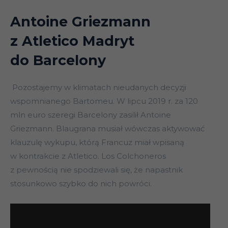
Antoine Griezmann
z Atletico Madryt
do Barcelony
Pozostajemy w klimatach nieudanych decyzji
wspomnianego Bartomeu. W lipcu 2019 r. za 120
mln euro szeregi Barcelony zasilił Antoine
Griezmann. Blaugrana musiał wówczas aktywować
klauzulę wykupu, którą Francuz miał wpisaną
w kontrakcie z Atletico. Los Colchoneros
z pewnością nie spodziewali się, że napastnik
stosunkowo szybko do nich powróci.