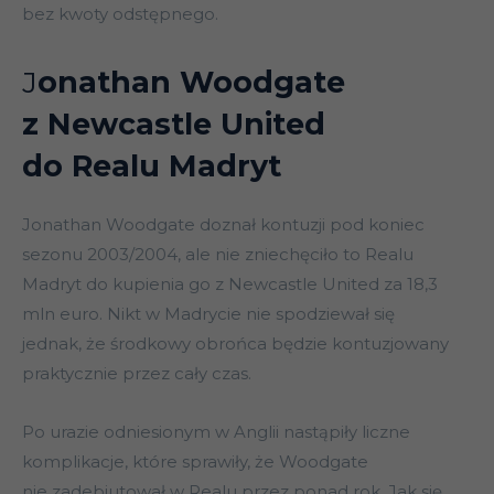
bez kwoty odstępnego.
J
onathan Woodgate
z Newcastle United
do Realu Madryt
Jonathan Woodgate doznał kontuzji pod koniec
sezonu 2003/2004, ale nie zniechęciło to Realu
Madryt do kupienia go z Newcastle United za 18,3
mln euro. Nikt w Madrycie nie spodziewał się
jednak, że środkowy obrońca będzie kontuzjowany
praktycznie przez cały czas.
Po urazie odniesionym w Anglii nastąpiły liczne
komplikacje, które sprawiły, że Woodgate
nie zadebiutował w Realu przez ponad rok. Jak się