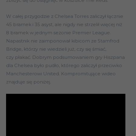
zbliżyć się do osiągnięć w koszulce The Reds.
W całej przygodzie z Chelsea Torres zaliczył łącznie
45 bramek i 35 asyst, ale nigdy nie strzelił więcej niż
8 bramek w jednym sezonie Premier League.
Napastnik nie zaimponował kibicom ze Stamfrod
Bridge, którzy nie wiedzieli już, czy się śmiać,
czy płakać. Dobrym podsumowaniem gry Hiszpana
dla Chelsea było pudło, którego zaliczył przeciwko
Manchesterowi United. Kompromitujące wideo
znajduje się poniżej.