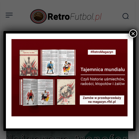
×
SPORTOWA HISTORIA
RETROFUTBOL EKSTRA
RANKINGI
A miało być tak pięknie…
Najgorsze transfery w
historii piłki nożnej