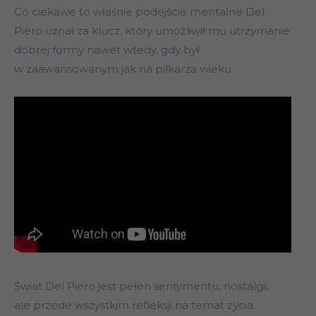
Co ciekawe to właśnie podejście mentalne Del
Piero uznał za klucz, który umożliwił mu utrzymanie
dobrej formy nawet wtedy, gdy był
w zaawansowanym jak na piłkarza wieku.
Świat Del Piero jest pełen sentymentu, nostalgii,
ale przede wszystkim refleksji na temat życia.