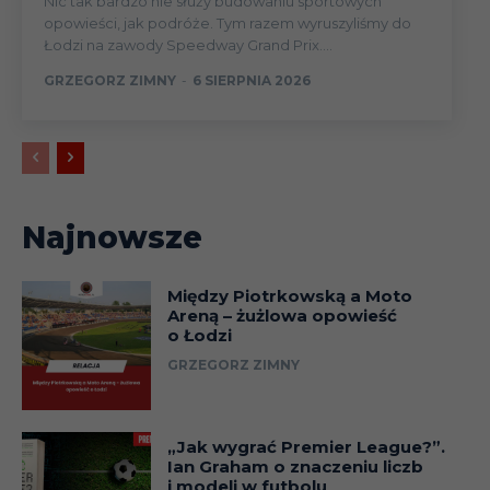
Nic tak bardzo nie służy budowaniu sportowych
opowieści, jak podróże. Tym razem wyruszyliśmy do
Łodzi na zawody Speedway Grand Prix....
GRZEGORZ ZIMNY
-
6 SIERPNIA 2026
Najnowsze
Między Piotrkowską a Moto
Areną – żużlowa opowieść
o Łodzi
GRZEGORZ ZIMNY
„Jak wygrać Premier League?”.
Ian Graham o znaczeniu liczb
i modeli w futbolu