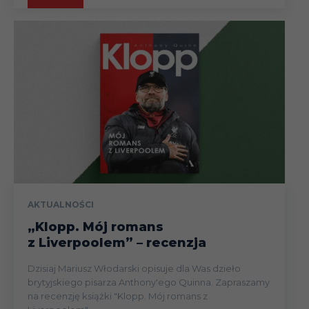
AKTUALNOŚCI
„Klopp. Mój romans
z Liverpoolem” – recenzja
Dzisiaj Mariusz Włodarski opisuje dla Was dzieło
brytyjskiego pisarza Anthony'ego Quinna. Zapraszamy
na recenzję książki "Klopp. Mój romans z