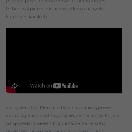
przyjęta przez recenzentów, a szkoda, bo jest
to bez wątpienia lektura wyjątkowa na rynku
książek piłkarskich.
Zamysłem Del Piero nie było napisanie typowej
autobiografii. Uznał zwyczajnie, że nie wszystko jest
na sprzedaż i wiele z historii zabierze ze sobą
do grobu. Ta książka nie służy poznaniu jego