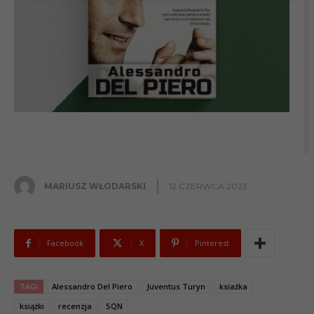
MARIUSZ WŁODARSKI
12 CZERWCA 2023
Facebook
X
Pinterest
TAGI
Alessandro Del Piero
Juventus Turyn
ksiażka
książki
recenzja
SQN