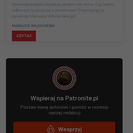
Recenzja książki wydanej siedem lat temu. Czy warto
odkurzyć tę pozycję o Juventusie? Przeczytajcie
recenzję Mariusza Włodarskiego!
MARIUSZ WŁODARSKI
CZYTAJ