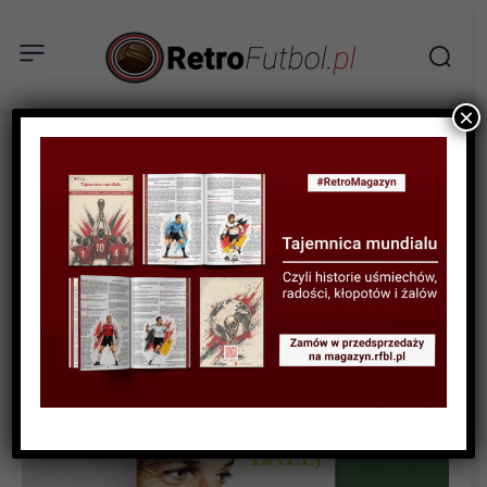
×
AKTUALNOŚCI
„Alessandro Del Piero.
Gramy dalej” – recenzja