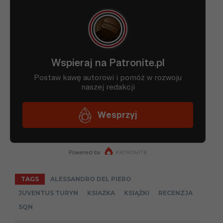
TAGS
ALESSANDRO DEL PIERO
JUVENTUS TURYN
KSIAŻKA
KSIĄŻKI
RECENZJA
SQN