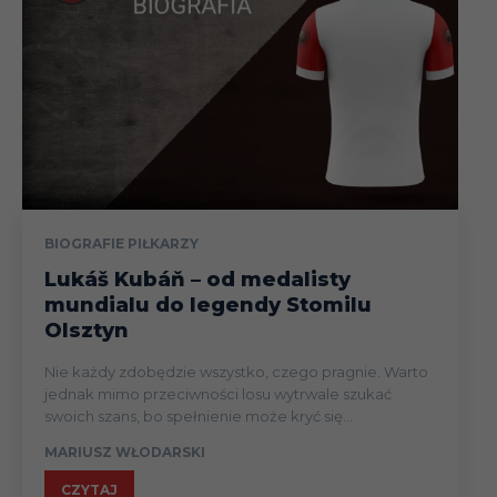
BIOGRAFIE PIŁKARZY
Lukáš Kubáň – od medalisty
mundialu do legendy Stomilu
Olsztyn
Nie każdy zdobędzie wszystko, czego pragnie. Warto
jednak mimo przeciwności losu wytrwale szukać
swoich szans, bo spełnienie może kryć się...
MARIUSZ WŁODARSKI
CZYTAJ