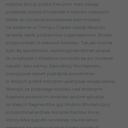
widzów, którzy przed meczem mieli okazję
podziwiać pokaz bhutańskich tańców ludowych.
Wiele do życzenia pozostawiał stan murawy
na stadionie w Thimpu. Częste opady deszczu
sprawiły wiele problemów organizatorom. Boisko
przypominało b-klasowe klepisko. Tak jak można
było się spodziewać, wysokogórski klimat sprawił,
że przybysze z Karaibów poruszali się po murawie
ospale i bez werwy. Zawodnicy Montserratu
przegrywali nawet pojedynki powietrzne,
w których przed meczem upatrywali swojej szansy.
Wierzyli, że przewaga wzrostu nad drobnymi
Azjatami pozwoli im stwarzać groźne sytuacje
ze stałych fragmentów gry. Mobilni Bhutańczycy
przypominali jednak reprezentantów Korei,
którzy kilka tygodni wcześniej równie łatwo
zabiegali na mistrzostwach świata ospałych