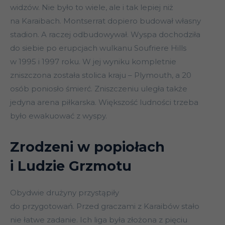
widzów. Nie było to wiele, ale i tak lepiej niż
na Karaibach. Montserrat dopiero budował własny
stadion. A raczej odbudowywał. Wyspa dochodziła
do siebie po erupcjach wulkanu Soufriere Hills
w 1995 i 1997 roku. W jej wyniku kompletnie
zniszczona została stolica kraju – Plymouth, a 20
osób poniosło śmierć. Zniszczeniu uległa także
jedyna arena piłkarska. Większość ludności trzeba
było ewakuować z wyspy.
Zrodzeni w popiołach
i Ludzie Grzmotu
Obydwie drużyny przystąpiły
do przygotowań. Przed graczami z Karaibów stało
nie łatwe zadanie. Ich liga była złożona z pięciu