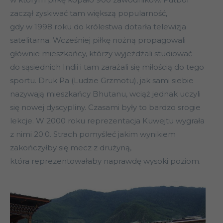
zaczął zyskiwać tam większą popularność,
gdy w 1998 roku do królestwa dotarła telewizja
satelitarna. Wcześniej piłkę nożną propagowali
głównie mieszkańcy, którzy wyjeżdżali studiować
do sąsiednich Indii i tam zarażali się miłością do tego
sportu. Druk Pa (Ludzie Grzmotu), jak sami siebie
nazywają mieszkańcy Bhutanu, wciąż jednak uczyli
się nowej dyscypliny. Czasami były to bardzo srogie
lekcje. W 2000 roku reprezentacja Kuwejtu wygrała
z nimi 20:0. Strach pomyśleć jakim wynikiem
zakończyłby się mecz z drużyną,
która reprezentowałaby naprawdę wysoki poziom.