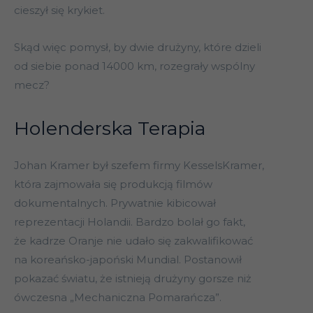
cieszył się krykiet.
Skąd więc pomysł, by dwie drużyny, które dzieli
od siebie ponad 14000 km, rozegrały wspólny
mecz?
Holenderska Terapia
Johan Kramer był szefem firmy KesselsKramer,
która zajmowała się produkcją filmów
dokumentalnych. Prywatnie kibicował
reprezentacji Holandii. Bardzo bolał go fakt,
że kadrze Oranje nie udało się zakwalifikować
na koreańsko-japoński Mundial. Postanowił
pokazać światu, że istnieją drużyny gorsze niż
ówczesna „Mechaniczna Pomarańcza”.