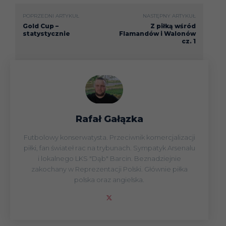
POPRZEDNI ARTYKUŁ
NASTĘPNY ARTYKUŁ
Gold Cup –
Z piłką wśród
statystycznie
Flamandów i Walonów
cz. 1
Rafał Gałązka
Futbolowy konserwatysta. Przeciwnik komercjalizacji
piłki, fan świateł rac na trybunach. Sympatyk Arsenalu
i lokalnego LKS "Dąb" Barcin. Beznadziejnie
zakochany w Reprezentacji Polski. Głównie piłka
polska oraz angielska.