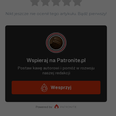
Nikt jeszcze nie ocenił tego artykułu. Bądź pierwszy!