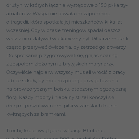
drużyn, w których łącznie występowało 150 piłkarzy-
amatorów. Wyspa nie dawała im zapomnieć
o tragedii, która spotkała jej mieszkańców kilka lat
wcześniej. Gdy w czasie treningów spadał deszcz,
wraz z nim zlatywał wulkaniczny pył. Piłkarze musieli
często przerywać ćwiczenia, by zetrzeć go z twarzy.
Do spotkania przygotowywali się, grając sparing
z zespołem złożonym z brytyjskich marynarzy.
Oczywiście najpierw wszyscy musieli wrócić z pracy
lub ze szkoły, by móc rozpocząć przygotowania
na prowizorycznym boisku, otoczonym egzotyczną
florą. Każdy mocny i niecelny strzał kończył się
długimi poszukiwaniami piłki w zaroślach bujnie
kwitnących za bramkami.
Trochę lepiej wyglądała sytuacja Bhutanu,
w którym piłkę kopało 900 zawodników. Futbol