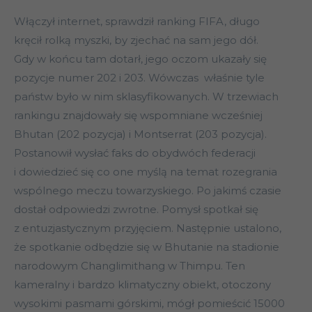
Włączył internet, sprawdził ranking FIFA, długo
kręcił rolką myszki, by zjechać na sam jego dół.
Gdy w końcu tam dotarł, jego oczom ukazały się
pozycje numer 202 i 203. Wówczas właśnie tyle
państw było w nim sklasyfikowanych. W trzewiach
rankingu znajdowały się wspomniane wcześniej
Bhutan (202 pozycja) i Montserrat (203 pozycja).
Postanowił wysłać faks do obydwóch federacji
i dowiedzieć się co one myślą na temat rozegrania
wspólnego meczu towarzyskiego. Po jakimś czasie
dostał odpowiedzi zwrotne. Pomysł spotkał się
z entuzjastycznym przyjęciem. Następnie ustalono,
że spotkanie odbędzie się w Bhutanie na stadionie
narodowym Changlimithang w Thimpu. Ten
kameralny i bardzo klimatyczny obiekt, otoczony
wysokimi pasmami górskimi, mógł pomieścić 15000