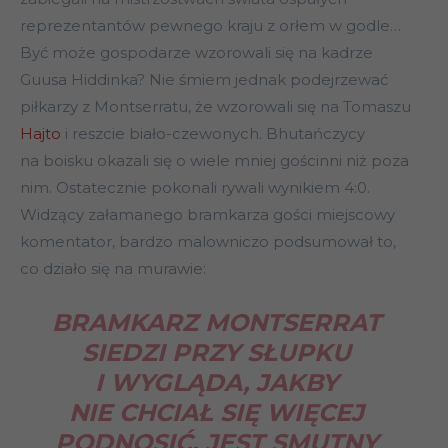
reprezentantów pewnego kraju z orłem w godle…
Być może gospodarze wzorowali się na kadrze
Guusa Hiddinka? Nie śmiem jednak podejrzewać
piłkarzy z Montserratu, że wzorowali się na Tomaszu
Hajto
i reszcie biało-czewonych. Bhutańczycy
na boisku okazali się o wiele mniej gościnni niż poza
nim. Ostatecznie pokonali rywali wynikiem 4:0.
Widzący załamanego bramkarza gości miejscowy
komentator, bardzo malowniczo podsumował to,
co działo się na murawie:
BRAMKARZ MONTSERRAT
SIEDZI PRZY SŁUPKU
I WYGLĄDA, JAKBY
NIE CHCIAŁ SIĘ WIĘCEJ
PODNOSIĆ. JEST SMUTNY