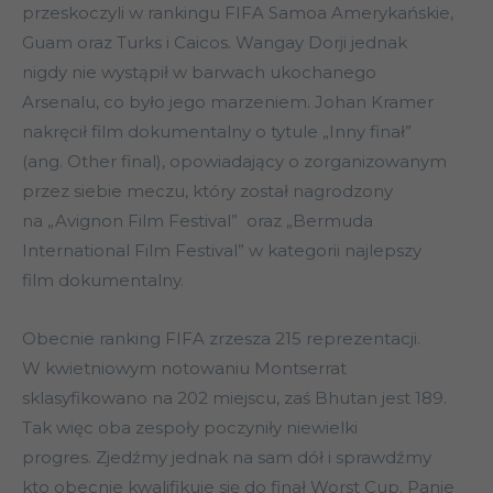
przeskoczyli w rankingu FIFA Samoa Amerykańskie,
Guam oraz Turks i Caicos. Wangay Dorji jednak
nigdy nie wystąpił w barwach ukochanego
Arsenalu, co było jego marzeniem. Johan Kramer
nakręcił film dokumentalny o tytule „Inny finał”
(ang. Other final), opowiadający o zorganizowanym
przez siebie meczu, który został nagrodzony
na „Avignon Film Festival” oraz „Bermuda
International Film Festival” w kategorii najlepszy
film dokumentalny.
Obecnie ranking FIFA zrzesza 215 reprezentacji.
W kwietniowym notowaniu Montserrat
sklasyfikowano na 202 miejscu, zaś Bhutan jest 189.
Tak więc oba zespoły poczyniły niewielki
progres. Zjedźmy jednak na sam dół i sprawdźmy
kto obecnie kwalifikuje się do finał Worst Cup. Panie