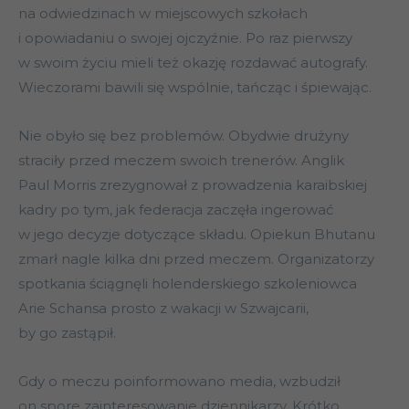
na odwiedzinach w miejscowych szkołach
i opowiadaniu o swojej ojczyźnie. Po raz pierwszy
w swoim życiu mieli też okazję rozdawać autografy.
Wieczorami bawili się wspólnie, tańcząc i śpiewając.
Nie obyło się bez problemów. Obydwie drużyny
straciły przed meczem swoich trenerów. Anglik
Paul Morris zrezygnował z prowadzenia karaibskiej
kadry po tym, jak federacja zaczęła ingerować
w jego decyzje dotyczące składu. Opiekun Bhutanu
zmarł nagle kilka dni przed meczem. Organizatorzy
spotkania ściągnęli holenderskiego szkoleniowca
Arie Schansa prosto z wakacji w Szwajcarii,
by go zastąpił.
Gdy o meczu poinformowano media, wzbudził
on spore zainteresowanie dziennikarzy. Krótko