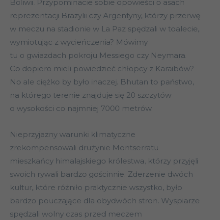
Boliwii. Przypominacie sobie opowieści o asach
reprezentacji Brazylii czy Argentyny, którzy przerwę
w meczu na stadionie w La Paz spędzali w toalecie,
wymiotując z wycieńczenia? Mówimy
tu o gwiazdach pokroju Messiego czy Neymara.
Co dopiero mieli powiedzieć chłopcy z Karaibów?
No ale ciężko by było inaczej. Bhutan to państwo,
na którego terenie znajduje się 20 szczytów
o wysokości co najmniej 7000 metrów.
Nieprzyjazny warunki klimatyczne
zrekompensowali drużynie Montserratu
mieszkańcy himalajskiego królestwa, którzy przyjęli
swoich rywali bardzo gościnnie. Zderzenie dwóch
kultur, które różniło praktycznie wszystko, było
bardzo pouczające dla obydwóch stron. Wyspiarze
spędzali wolny czas przed meczem