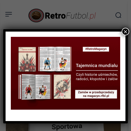
×
HISTORYCZNE MECZE
Outsiderzy w cieniu
Himalajów. Bhutan vs.
Montserrat 2002