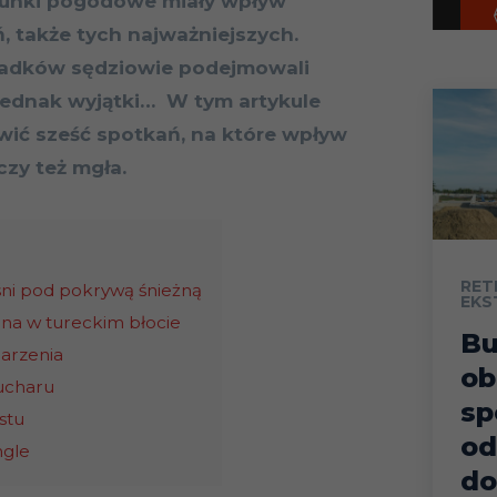
runki pogodowe miały wpływ
, także tych najważniejszych.
padków sędziowie podejmowali
 jednak wyjątki… W tym artykule
wić sześć spotkań, na które wpływ
czy też mgła.
RET
iśni pod pokrywą śnieżną
EKS
na w tureckim błocie
B
arzenia
ob
ucharu
sp
stu
od
mgle
do