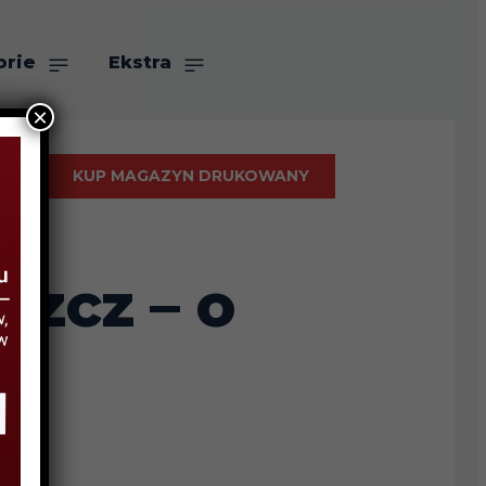
orie
Ekstra
×
KUP MAGAZYN DRUKOWANY
szcz – o