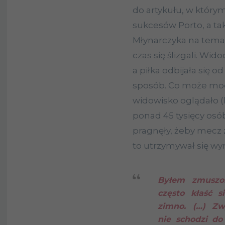
do artykułu, w który
sukcesów Porto, a ta
Młynarczyka na temat
czas się ślizgali. Wi
a piłka odbijała się 
sposób. Co może moc
widowisko oglądało (
ponad 45 tysięcy osó
pragnęły, żeby mecz 
to utrzymywał się wyn
Byłem zmuszon
często kłaść 
zimno. (…) Zw
nie schodzi do