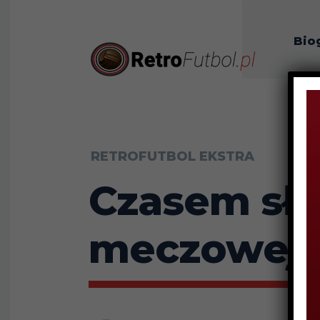
Bio
O n
RETROFUTBOL EKSTRA
Czasem sło
meczowej 