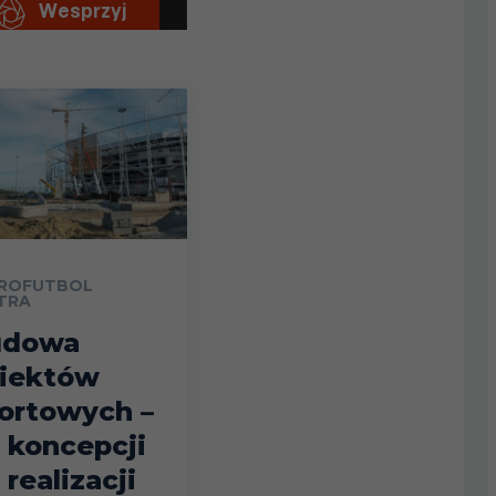
ROFUTBOL
TRA
udowa
iektów
ortowych –
 koncepcji
 realizacji