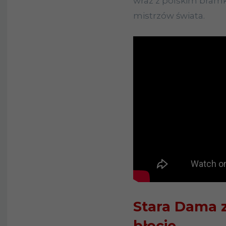
wraz z polskim bram
mistrzów świata.
Stara Dama 
błocie