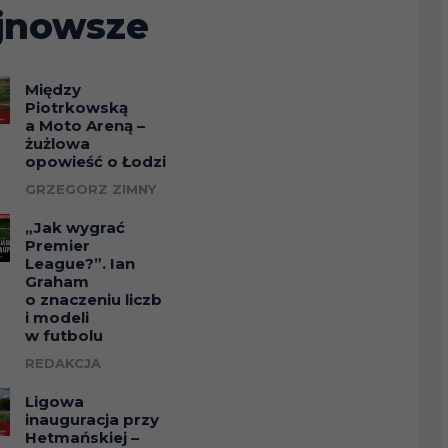
jnowsze
Między
Piotrkowską
a Moto Areną –
żużlowa
opowieść o Łodzi
GRZEGORZ ZIMNY
„Jak wygrać
Premier
League?”. Ian
Graham
o znaczeniu liczb
i modeli
w futbolu
REDAKCJA
Ligowa
inauguracja przy
Hetmańskiej –