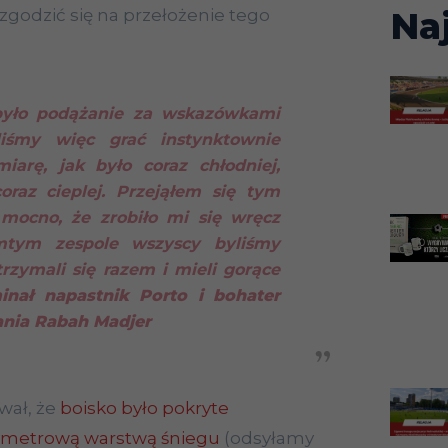
Na
zgodzić się na przełożenie tego
yło podążanie za wskazówkami
eliśmy więc grać instynktownie
iarę, jak było coraz chłodniej,
coraz cieplej. Przejąłem się tym
mocno, że zrobiło mi się wręcz
mtym zespole wszyscy byliśmy
trzymali się razem i mieli gorące
ał napastnik Porto i bohater
nia Rabah Madjer
wał, że
boisko było pokryte
tymetrową warstwą śniegu
(odsyłamy