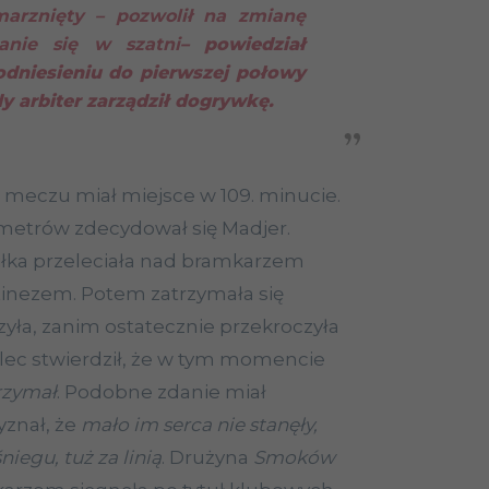
marznięty – pozwolił na zmianę
zanie się w szatni
– powiedział
dniesieniu do pierwszej połowy
y arbiter zarządził dogrywkę.
eczu miał miejsce w 109. minucie.
 metrów zdecydował się Madjer.
iłka przeleciała nad bramkarzem
tinezem. Potem zatrzymała się
zyła, zanim ostatecznie przekroczyła
elec stwierdził, że w tym momencie
trzymał
. Podobne zdanie miał
yznał, że
mało im serca nie stanęły,
niegu, tuż za linią
. Drużyna
Smoków