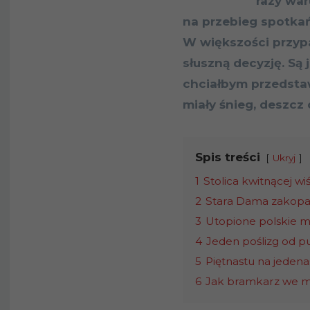
razy wa
na przebieg spotkań
W większości przy
słuszną decyzję. Są
chciałbym przedsta
miały śnieg, deszcz 
Spis treści
Ukryj
1
Stolica kwitnącej w
2
Stara Dama zakopa
3
Utopione polskie m
4
Jeden poślizg od p
5
Piętnastu na jedena
6
Jak bramkarz we 