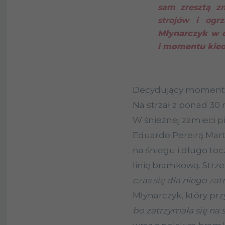
sam zresztą z
strojów i ogr
Młynarczyk w o
i momentu kied
Decydujący moment m
Na strzał z ponad 30
W śnieżnej zamieci p
Eduardo Pereirą Mar
na śniegu i długo toc
linię bramkową. Strz
czas się dla niego za
Młynarczyk, który prz
bo zatrzymała się na ś