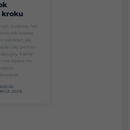
ok
 kroku
ując budowę hali,
ionu lub boiska,
o wiedzieć, jak
ąda cały proces
stycyjny. Każdy
p ma wpływ na
iejsze
kowanie...
AKCJA
-
LIPCA 2026