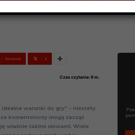
 LIPCA 2018
Facebook
X
Czas czytania:
6
m.
 idealne warunki do gry” – niestety
sze komentatorzy mogą zacząć
ję właśnie takimi słowami. Wiele