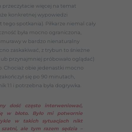
m przeczytacie więcej na temat
kże konkretnej wypowiedzi
 tego spotkania). Piłkarze niemal cały
doczność była mocno ograniczona,
od murawy w bardzo nienaturalny
no zaskakiwać, z trybun to śnieżne
lub przynajmniej próbowało oglądać)
b. Chociaż obie jedenastki mocno
zakończył się po 90 minutach,
ik 1:1 i potrzebna była dogrywka.
y dość często interweniować,
się w błoto. Było mi potwornie
ykle w takich sytuacjach nikt
 szatni, ale tym razem sędzia –