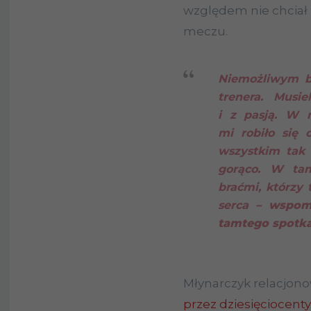
względem nie chciał 
meczu.
Niemożliwym b
trenera. Musi
i z pasją. W m
mi robiło się 
wszystkim tak 
gorąco. W ta
braćmi, którzy 
serca
– wspomin
tamtego spotka
Młynarczyk relacjono
przez dziesięciocen