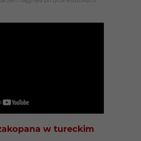
karzem sięgnęła po tytuł klubowych
zakopana w tureckim