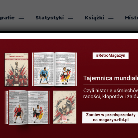
grafie
Statystyki
Książki
Hist
as
Szukaj
ńce, czasem de
pogodzie