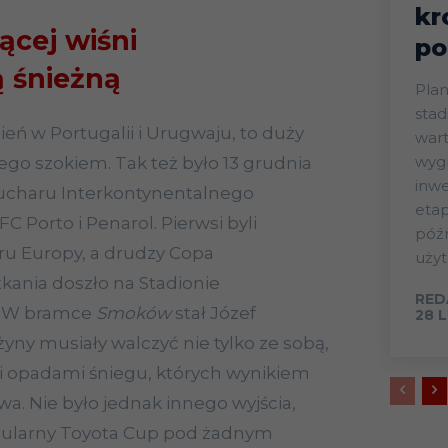
kr
ącej wiśni
po
 śnieżną
Plan
stad
zień w Portugalii i Urugwaju, to duży
wart
wygl
ego szokiem. Tak też było 13 grudnia
inwe
 Pucharu Interkontynentalnego
eta
FC Porto i Penarol. Pierwsi byli
późn
ru Europy, a drudzy Copa
użyt
tkania doszło na Stadionie
RED
. W bramce
Smoków
stał Józef
28 
yny musiały walczyć nie tylko ze sobą,
mi opadami śniegu, których wynikiem
a. Nie było jednak innego wyjścia,
tularny Toyota Cup pod żadnym