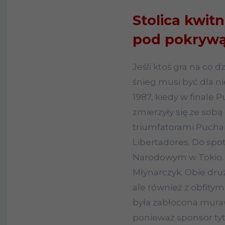
Stolica kwitn
pod pokrywą
Jeśli ktoś gra na co d
śnieg musi być dla ni
1987, kiedy w finale
zmierzyły się ze sobą 
triumfatorami Pucha
Libertadores. Do spo
Narodowym w Tokio
Młynarczyk. Obie druż
ale również z obfity
była zabłocona muraw
ponieważ sponsor ty