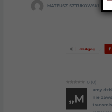
MATEUSZ SZTUKOWSKI
24
Udostępnij
0
(
0
)
amy dziś
„M
nie zaw
transmis