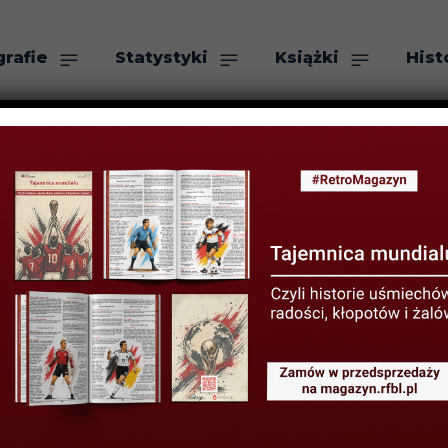
grafie
Statystyki
Książki
Hist
as
Szukaj
ło, dawne sukce
reminiscencje p
agiellonią Biały