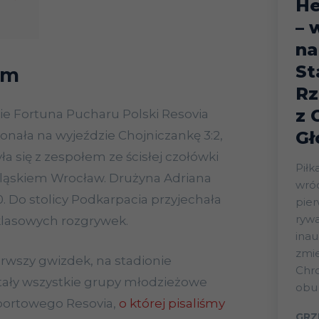
He
– 
na
St
em
Rz
z 
e Fortuna Pucharu Polski Resovia
Gł
onała na wyjeździe Chojniczankę 3:2,
ła się z zespołem ze ścisłej czołówki
Piłk
Śląskiem Wrocław. Drużyna Adriana
wróc
. Do stolicy Podkarpacia przyjechała
pier
rywa
aklasowych rozgrywek.
inau
zmie
rwszy gwizdek, na stadionie
Chr
ały wszystkie grupy młodzieżowe
obu 
Sportowego Resovia,
o której pisaliśmy
GRZ