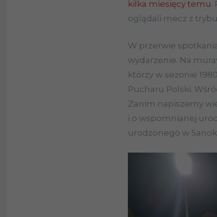
kilka miesięcy temu
.
oglądali mecz z trybu
W przerwie spotkani
wydarzenie. Na muraw
którzy w sezonie 1980
Pucharu Polski. Wśród 
Zanim napiszemy wię
i o wspomnianej uro
urodzonego w Sanok