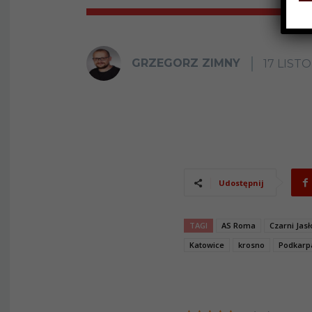
GRZEGORZ ZIMNY
17 LIST
Udostępnij
TAGI
AS Roma
Czarni Jasł
Katowice
krosno
Podkarp