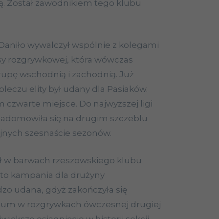
ią. Został zawodnikiem tego klubu
Daniło wywalczył wspólnie z kolegami
sy rozgrywkowej, która wówczas
rupę wschodnią i zachodnią. Już
leczu elity był udany dla Pasiaków.
 czwarte miejsce. Do najwyższej ligi
zadomowiła się na drugim szczeblu
lejnych szesnaście sezonów.
ł w barwach rzeszowskiego klubu
a to kampania dla drużyny
zo udana, gdyż zakończyła się
ium w rozgrywkach ówczesnej drugiej