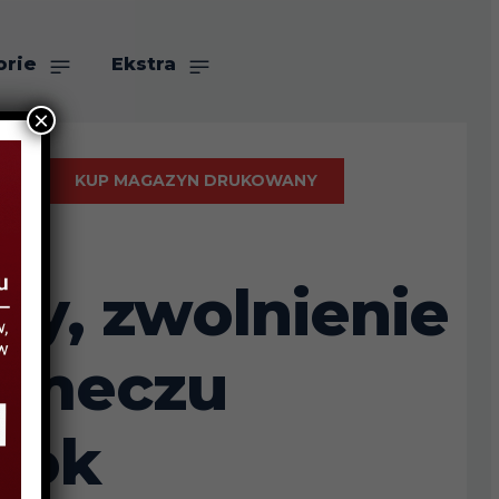
orie
Ekstra
×
KUP MAGAZYN DRUKOWANY
sy, zwolnienie
o meczu
stok