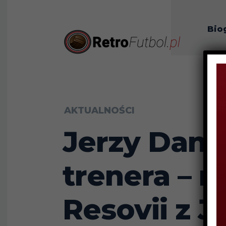
Bio
O n
AKTUALNOŚCI
Jerzy Dani
trenera – 
Resovii z J