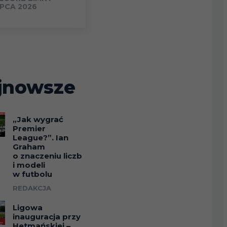
IPCA 2026
jnowsze
„Jak wygrać
Premier
League?”. Ian
Graham
o znaczeniu liczb
i modeli
w futbolu
REDAKCJA
Ligowa
inauguracja przy
Hetmańskiej –