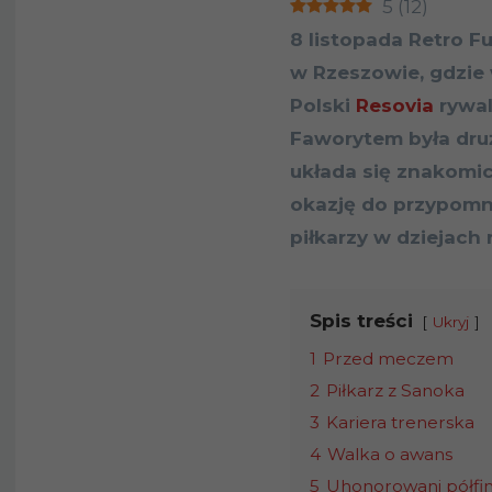
5
(
12
)
8 listopada Retro F
w Rzeszowie, gdzie 
Polski
Resovia
rywal
Faworytem była druż
układa się znakomic
okazję do przypomn
piłkarzy w dziejach
Spis treści
Ukryj
1
Przed meczem
2
Piłkarz z Sanoka
3
Kariera trenerska
4
Walka o awans
5
Uhonorowani półfina