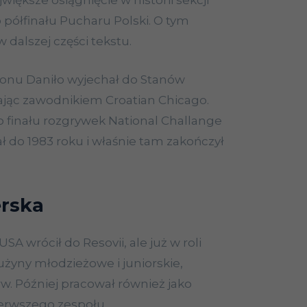
ajwiększe osiągnięcie w historii sekcji
o półfinału Pucharu Polski. O tym
dalszej części tekstu.
zonu Daniło wyjechał do Stanów
ając zawodnikiem Croatian Chicago.
o finału rozgrywek National Challange
 do 1983 roku i właśnie tam zakończył
erska
USA wrócił do Resovii, ale już w roli
użyny młodzieżowe i juniorskie,
w. Później pracował również jako
erwszego zespołu.