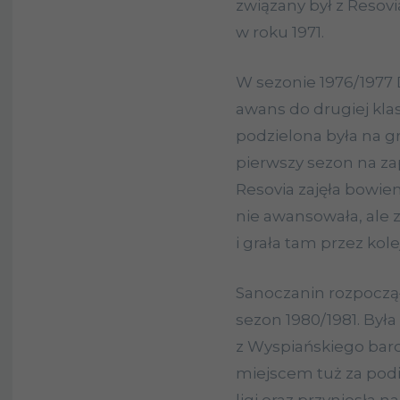
związany był z Resov
w roku 1971.
W sezonie 1976/1977 
awans do drugiej kla
podzielona była na g
pierwszy sezon na zap
Resovia zajęła bowiem
nie awansowała, ale 
i grała tam przez ko
Sanoczanin rozpoczą
sezon 1980/1981. Był
z Wyspiańskiego bard
miejscem tuż za pod