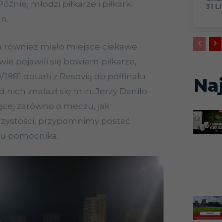
 Później młodzi piłkarze i piłkarki
31 L
n.
a również miało miejsce ciekawe
ie pojawili się bowiem piłkarze,
/1981 dotarli z Resovią do półfinału
Na
nich znalazł się m.in. Jerzy Daniło.
cej zarówno o meczu, jak
czystości, przypomnimy postać
u pomocnika.