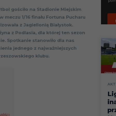
utbol gościło na Stadionie Miejskim
w meczu 1/16 finału Fortuna Pucharu
izowała z Jagiellonią Białystok.
yna z Podlasia, dla której ten sezon
ie. Spotkanie stanowiło dla nas
ienia jednego z najważniejszych
 rzeszowskiego klubu.
AKT
Li
in
pr
liści