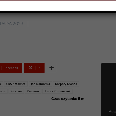
OPADA 2023
Facebook
X
o
GKS Katowice
Jan Domarski
Karpaty Krosno
acie
Resovia
Rzeszów
Taras Romanczuk
Czas czytania:
5
m.