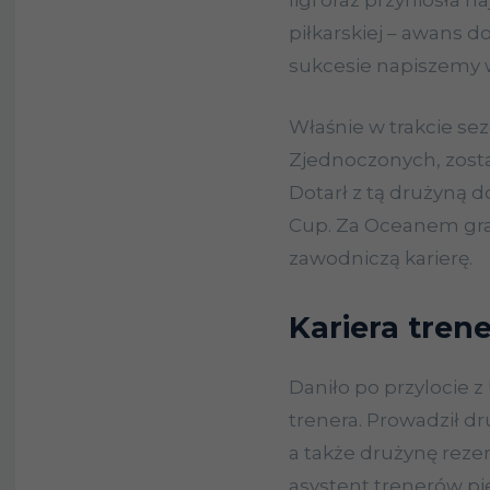
ligi oraz przyniosła n
piłkarskiej – awans d
sukcesie napiszemy w 
Właśnie w trakcie se
Zjednoczonych, zost
Dotarł z tą drużyną d
Cup. Za Oceanem grał
zawodniczą karierę.
Kariera tren
Daniło po przylocie z 
trenera. Prowadził dr
a także drużynę rezer
asystent trenerów pi