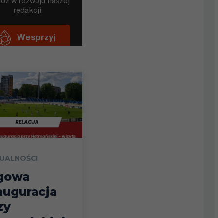
UALNOŚCI
gowa
auguracja
zy