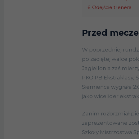
6
Odejście trenera
Przed mecz
W poprzedniej rundzi
po zaciętej walce pok
Jagiellonia zaś mierzy
PKO PB Ekstraklasy, 
Siemieńca wygrała 2:0
jako wicelider ekstr
Zanim rozbrzmiał pie
zaprezentowane zost
Szkoły Mistrzostwa 