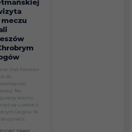
tmańskiej
wizyta
 meczu
ali
eszów
Chrobrym
ogów
arze Stali Rzeszów
ili do
wszoligowej
lizacji. Na
gurację sezonu
rzyli się u siebie z
obrym Głogów. W
drużynach...
EGORZ ZIMNY
-