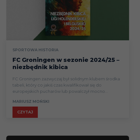
SPORTOWA HISTORIA
FC Groningen w sezonie 2024/25 –
niezbędnik kibica
FC Groningen zazwyczaj był solidnym klubem środka
tabeli, który co jakiś czas kwalifikował się do
europejskich pucharów lub powalczył mocno...
MARIUSZ MOŃSKI
CZYTAJ