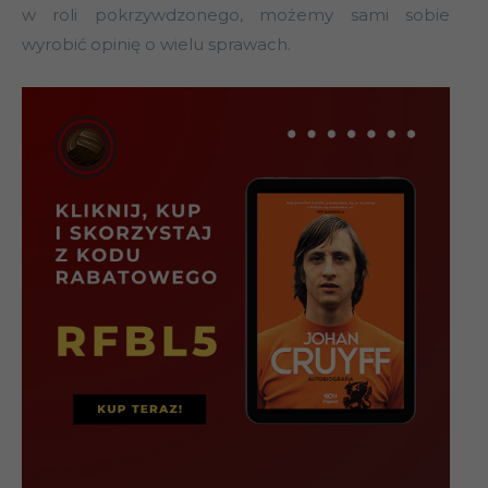
w roli pokrzywdzonego, możemy sami sobie
wyrobić opinię o wielu sprawach.