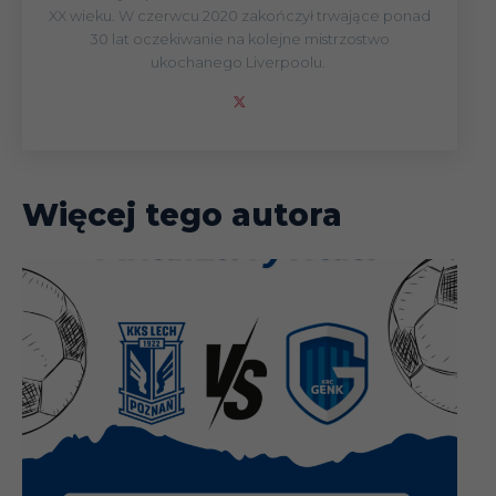
XX wieku. W czerwcu 2020 zakończył trwające ponad
30 lat oczekiwanie na kolejne mistrzostwo
ukochanego Liverpoolu.
Więcej tego autora