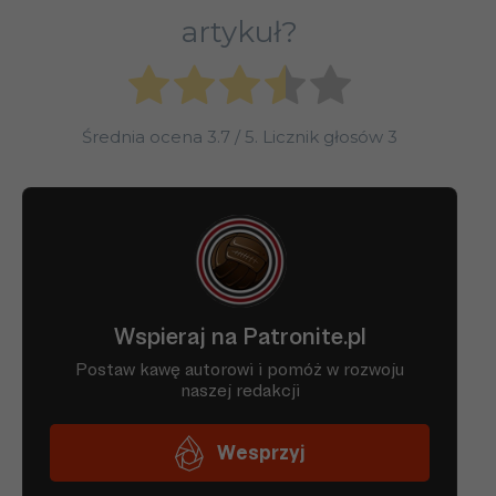
artykuł?
Średnia ocena
3.7
/ 5. Licznik głosów
3