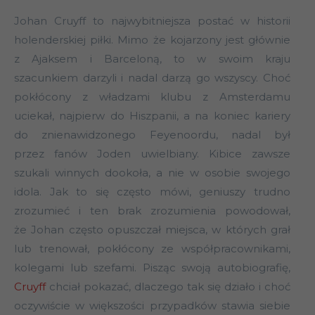
Johan Cruyff to najwybitniejsza postać w historii
holenderskiej piłki. Mimo że kojarzony jest głównie
z Ajaksem i Barceloną, to w swoim kraju
szacunkiem darzyli i nadal darzą go wszyscy. Choć
pokłócony z władzami klubu z Amsterdamu
uciekał, najpierw do Hiszpanii, a na koniec kariery
do znienawidzonego Feyenoordu, nadal był
przez fanów Joden uwielbiany. Kibice zawsze
szukali winnych dookoła, a nie w osobie swojego
idola. Jak to się często mówi, geniuszy trudno
zrozumieć i ten brak zrozumienia powodował,
że Johan często opuszczał miejsca, w których grał
lub trenował, pokłócony ze współpracownikami,
kolegami lub szefami. Pisząc swoją autobiografię,
Cruyff
chciał pokazać, dlaczego tak się działo i choć
oczywiście w większości przypadków stawia siebie