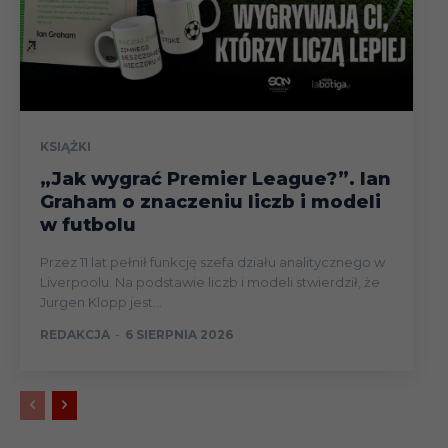
KSIĄŻKI
„Jak wygrać Premier League?”. Ian
Graham o znaczeniu liczb i modeli
w futbolu
Przez 11 lat pełnił funkcję szefa działu analitycznego w
Liverpoolu. Na podstawie liczb i modeli stwierdził, że
Jurgen Klopp jest...
REDAKCJA
-
6 SIERPNIA 2026