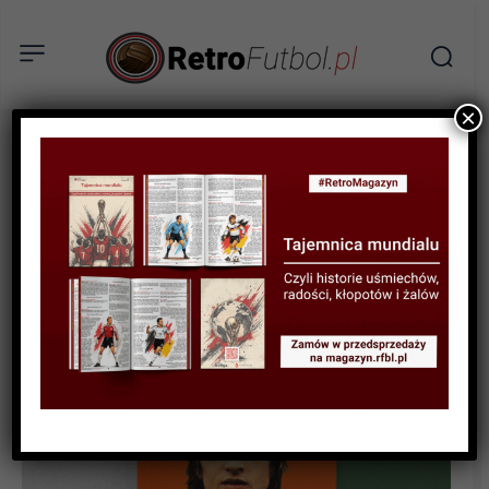
×
AKTUALNOŚCI
KSIĄŻKI
RECENZJA
„Johan Cruyff.
Autobiografia” – recenzja