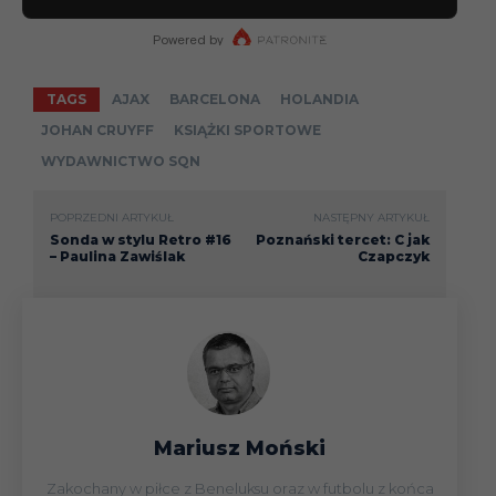
TAGS
AJAX
BARCELONA
HOLANDIA
JOHAN CRUYFF
KSIĄŻKI SPORTOWE
WYDAWNICTWO SQN
POPRZEDNI ARTYKUŁ
NASTĘPNY ARTYKUŁ
Sonda w stylu Retro #16
Poznański tercet: C jak
– Paulina Zawiślak
Czapczyk
Mariusz Moński
Zakochany w piłce z Beneluksu oraz w futbolu z końca