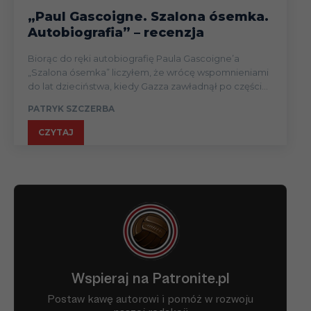
„Paul Gascoigne. Szalona ósemka.
Autobiografia” – recenzja
Biorąc do ręki autobiografię Paula Gascoigne’a
„Szalona ósemka” liczyłem, że wrócę wspomnieniami
do lat dzieciństwa, kiedy Gazza zawładnął po części...
PATRYK SZCZERBA
CZYTAJ