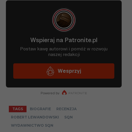
TAGS
BIOGRAFIE
RECENZJA
ROBERT LEWANDOWSKI
SQN
WYDAWNICTWO SQN