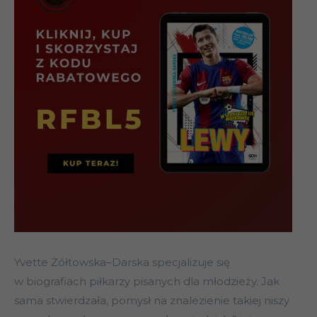
Yvette Żółtowska–Darska specjalizuje się
w biografiach piłkarzy pisanych dla młodzieży. Jak
sama stwierdzała, pomysł na znalezienie takiej niszy