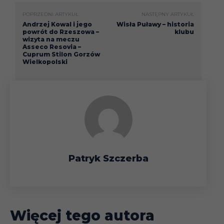
POPRZEDNI ARTYKUŁ
NASTĘPNY ARTYKUŁ
Andrzej Kowal i jego
Wisła Puławy – historia
powrót do Rzeszowa –
klubu
wizyta na meczu
Asseco Resovia –
Cuprum Stilon Gorzów
Wielkopolski
Patryk Szczerba
Więcej tego autora