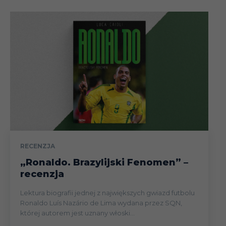
RECENZJA
„Ronaldo. Brazylijski Fenomen” –
recenzja
Lektura biografii jednej z największych gwiazd futbolu
Ronaldo Luís Nazário de Lima wydana przez SQN,
której autorem jest uznany włoski...