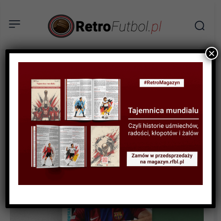
×
KSIĄŻKI
RECENZJA
„Lewy. Chłopak, który
zachwycił świat” – recenzja