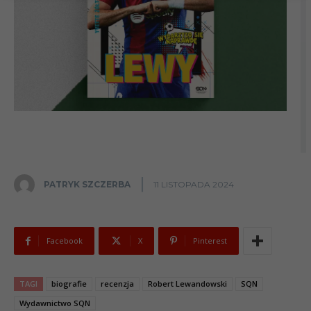
PATRYK SZCZERBA
11 LISTOPADA 2024
Facebook
X
Pinterest
TAGI
biografie
recenzja
Robert Lewandowski
SQN
Wydawnictwo SQN