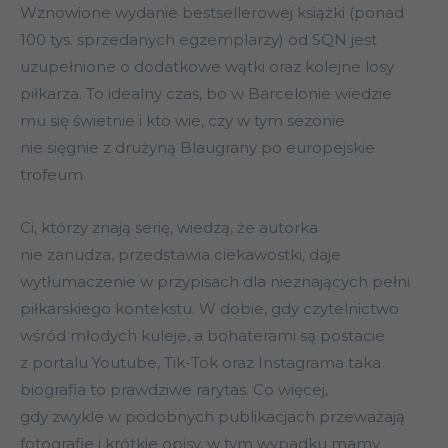
Wznowione wydanie bestsellerowej książki (ponad
100 tys. sprzedanych egzemplarzy) od SQN jest
uzupełnione o dodatkowe wątki oraz kolejne losy
piłkarza. To idealny czas, bo w Barcelonie wiedzie
mu się świetnie i kto wie, czy w tym sezonie
nie sięgnie z drużyną Blaugrany po europejskie
trofeum.
Ci, którzy znają serię, wiedzą, że autorka
nie zanudza, przedstawia ciekawostki, daje
wytłumaczenie w przypisach dla nieznających pełni
piłkarskiego kontekstu. W dobie, gdy czytelnictwo
wśród młodych kuleje, a bohaterami są postacie
z portalu Youtube, Tik-Tok oraz Instagrama taka
biografia to prawdziwe rarytas. Co więcej,
gdy zwykle w podobnych publikacjach przeważają
fotografie i krótkie opisy, w tym wypadku mamy