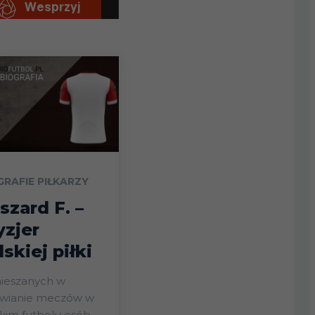
GRAFIE PIŁKARZY
szard F. –
yzjer
lskiej piłki
ieszanych w
awianie meczów w
kim futbolu osób