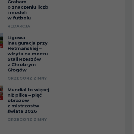
Graham
o znaczeniu liczb
i modeli
w futbolu
REDAKCJA
Ligowa
inauguracja przy
Hetmańskiej –
wizyta na meczu
Stali Rzeszów
z Chrobrym
Głogów
GRZEGORZ ZIMNY
Mundial to więcej
niż piłka – pięć
obrazów
z mistrzostw
świata 2026
GRZEGORZ ZIMNY