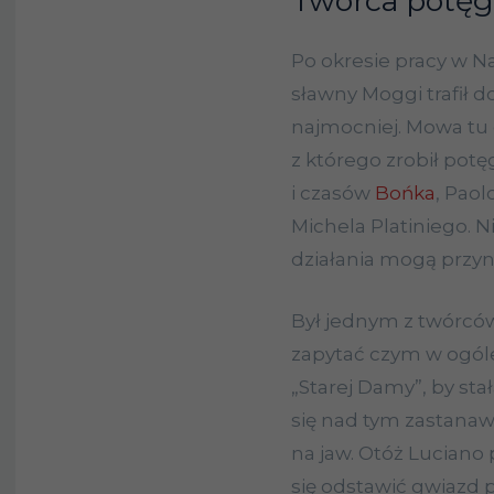
Twórca potęg
Po okresie pracy w Na
sławny Moggi trafił d
najmocniej. Mowa tu 
z którego zrobił potę
i czasów
Bońka
, Pao
Michela Platiniego. N
działania mogą przyn
Był jednym z twórcó
zapytać czym w ogóle
„Starej Damy”, by sta
się nad tym zastanawi
na jaw. Otóż Luciano 
się odstawić gwiazd p