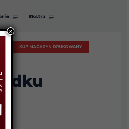
orie
Ekstra
×
KUP MAGAZYN DRUKOWANY
padku