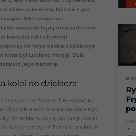
Piero, Montero, Buffon, czy Nedved.
 oni wiele sukcesów, łącznie z grą
 League. Nikt wówczas
e takie gwiazdy będą doświadczone
ym bardziej nikt nie mógł
zysporzy im tego osoba z bliskiego
m kimś był Luciano Moggi. Dziś
dstawić jego historię.
BIO
 kolei do działacza
Ry
Fr
937 roku w Monticiano. Nie wyróżniał
po
, choć piłka nożna stała się dla niego
 był dzieckiem. Gdy tylko mógł, starał
Zam
lokalnych drużyn z Toskanii, na które
ust
pols