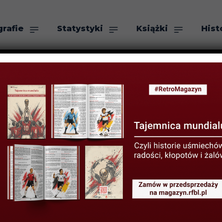
grafie
Statystyki
Książki
Hist
as
Szukaj
ggi – twórca u