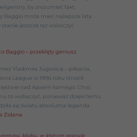
teligentny, by zrozumieć fakt,
y Baggio może mieć najlepsze lata
 w stanie jeszcze raz wskoczyć
o Baggio – przeklęty geniusz
nież Vladimira Jugovicia – piłkarza,
ions League w 1996 roku strzelił
ięstwie nad Ajaxem karnego. Choć
u to wybaczyć, ponieważ dzięki temu
dziła się światu absolutna legenda
e Zidane
.
ventusu, klubu, w którym pracuje