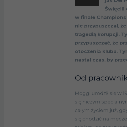
jak Del 
Święcili
w finale Champions
nie przypuszczał, ż
tragedią korupcji. T
przypuszczać, że pr
otoczenia klubu. Ty
nastał czas, by prze
Od pracownika
Moggi urodził się w 1
się niczym specjalnym
całym życiem już, gdy
się chodzić na mecze 