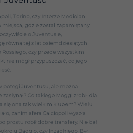
i Juventusu
poli, Torino, czy Interze Mediolan
o miejsca, gdzie został zapamiętany
oczywiście o Juventusie,
gę równą tej z lat osiemdziesiątych
lo Rossiego, czy przede wszystkim
ikt nie mógł przypuszczać, co jego
ieść.
w potęgi Juventusu, ale można
 zasłynął? Co takiego Moggi zrobił dla
ła się ona tak wielkim klubem? Wielu
ało, zanim afera Calciopoli wyszła
po prostu robił dobre transfery. Nie bał
okroju Baggio, czy Inzaghiego. Był