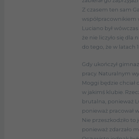
zabierał go zaprzyjaźn
Z czasem ten sam Gal
współpracownikiem w 
Luciano był wówczas 
że nie liczyło się dla
do tego, że w latach 
Gdy ukończył gimnaz
pracy. Naturalnym wy
Moggi będzie chciał
w jakimś klubie. Rzec
brutalna, ponieważ Lu
ponieważ pracował w
Nie przeszkodziło to 
ponieważ zdarzało mu
Oczywiste jednak był