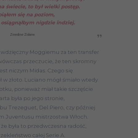
na świecie, to był wielki postęp.
iąłem się na poziom,
 osiągnąłbym nigdzie indziej.
Zinedine Zidane
ak wdzięczny Moggiemu za ten transfer
ę wówczas przeczucie, że ten skromny
jest niczym Midas. Czego się
ał w złoto. Luciano mógł śmiało wtedy
lotku, ponieważ miał takie szczęście
arta była po jego stronie,
bu Trezeguet, Del Piero, czy później
om Juventusu mistrzostwa Włoch.
 że była to przedwczesna radość,
zekleństwo całej Serie A.