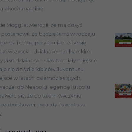
ją ukochaną piłkę.
Moggi stwierdził, że ma dosyć
 i postanowił, że będzie kimś w rodzaju
genta i od tej pory Luciano stał się
siaj wszyscy – działaczem piłkarskim.
 jako działacza – skauta miały miejsce
aje się dziś dla kibiców Juventusu
jsce w latach osiemdziesiątych,
adzał do Neapolu legendę futbolu
wało się, że po takim wyczynie
 pozaboiskowej gwiazdy Juventusu
.