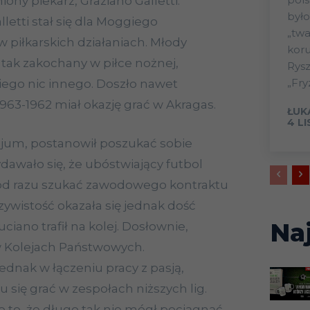
iony piekarz, Graziano Galletti.
było
letti stał się dla Moggiego
„twa
piłkarskich działaniach. Młody
koru
tak zakochany w piłce nożnej,
Rys
„Fry
 niego nic innego. Doszło nawet
1963-1962 miał okazję grać w Akragas.
ŁUK
4 L
jum, postanowił poszukać sobie
dawało się, że ubóstwiający futbol
 od razu szukać zawodowego kontraktu
zywistość okazała się jednak dość
Na
ciano trafił na kolej. Dosłownie,
 Kolejach Państwowych.
jednak w łączeniu pracy z pasją,
 się grać w zespołach niższych lig.
o to, że długo tak nie mógł pociągnąć