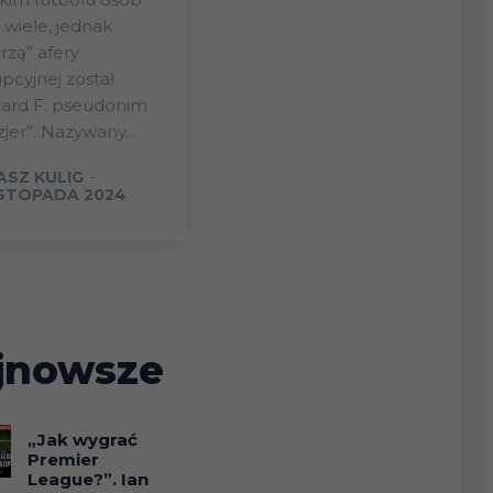
 wiele, jednak
rzą” afery
pcyjnej został
zard F. pseudonim
zjer”. Nazywany...
ASZ KULIG
-
ISTOPADA 2024
jnowsze
„Jak wygrać
Premier
League?”. Ian