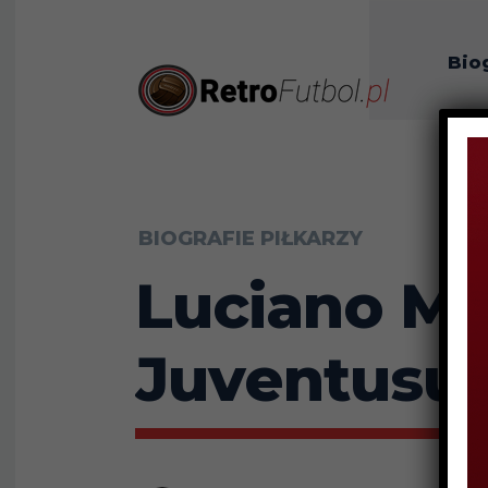
Bio
O n
BIOGRAFIE PIŁKARZY
Luciano Mo
Juventusu