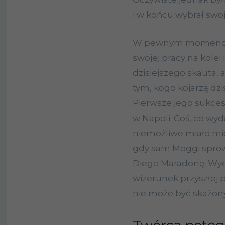
i w końcu wybrał swo
W pewnym momencie 
swojej pracy na kolei
dzisiejszego skauta, a
tym, kogo kojarzą dzi
Pierwsze jego sukcesy
w Napoli. Coś, co wyd
niemożliwe miało mie
gdy sam Moggi sprow
Diego Maradonę. Wyda
wizerunek przyszłej
nie może być skażony