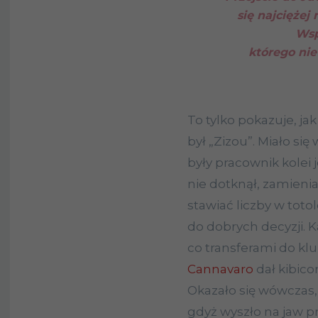
się najciężej 
Wsp
którego nie
To tylko pokazuje, j
był „Zizou”. Miało si
były pracownik kolei 
nie dotknął, zamieni
stawiać liczby w toto
do dobrych decyzji. K
co transferami do klu
Cannavaro
dał kibic
Okazało się wówczas,
gdyż wyszło na jaw pr