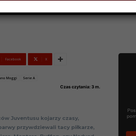
Facebook
X
ano Moggi
Serie A
Czas czytania:
3
m.
iców Juventusu kojarzy czasy,
barwy przywdziewali tacy piłkarze,