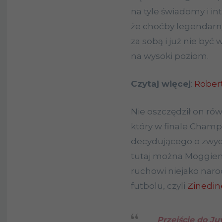
na tyle świadomy i in
że choćby legendarn
za sobą i już nie być
na wysoki poziom.
Czytaj więcej
:
Robert
Nie oszczędził on rów
który w finale Champ
decydującego o zwyc
tutaj można Moggiem
ruchowi niejako naro
futbolu, czyli
Zinedin
Przejście do Ju