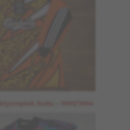
klyzmplsk Avdu – 1993/1994