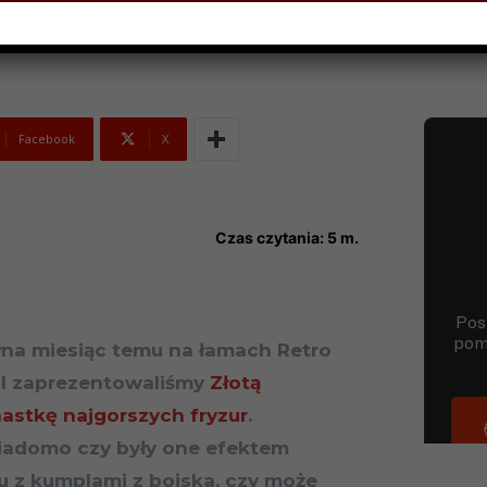
Facebook
X
Czas czytania:
5
m.
łna miesiąc temu na łamach Retro
l zaprezentowaliśmy
Złotą
astkę najgorszych fryzur
.
iadomo czy były one efektem
u z kumplami z boiska, czy może