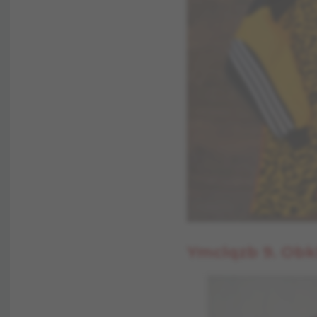
Ymclqzb 9. Obk