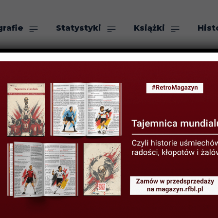
grafie
Statystyki
Książki
Hist
as
Szukaj
 koszulki piłka
7