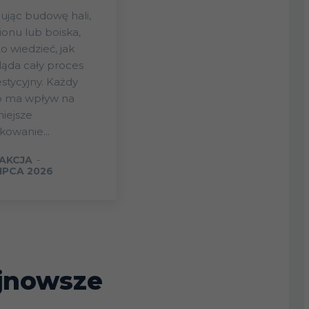
ując budowę hali,
ionu lub boiska,
o wiedzieć, jak
ąda cały proces
stycyjny. Każdy
p ma wpływ na
iejsze
kowanie...
AKCJA
-
LIPCA 2026
jnowsze