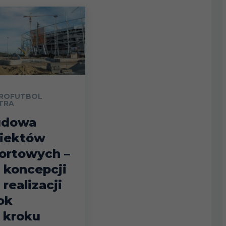
ROFUTBOL
TRA
udowa
iektów
ortowych –
 koncepcji
 realizacji
ok
 kroku