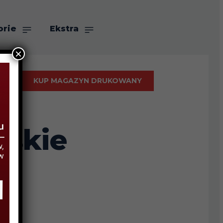
orie
Ekstra
×
KUP MAGAZYN DRUKOWANY
rskie