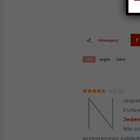
Udostępnij
TAGI
anglia
Extra
N
4.5
(
2
)
iespe
Futbo
Jeden
Nie w
przegranego zakład