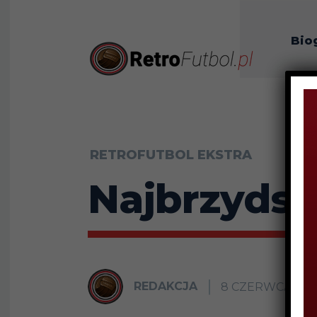
Bio
O n
RETROFUTBOL EKSTRA
Najbrzydsze
REDAKCJA
8 CZERWCA 201