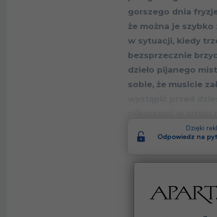
gorszego dnia fryzje
że można je szybko 
w sytuacji, kiedy 
bezsprzecznie brzy
dzieło pijanego mis
sobie, że musicie z
wystąpić przed dzie
piłkarzami w stroj
10 najgorszych koszu
Dzięki re
Odpowiedz na pyt