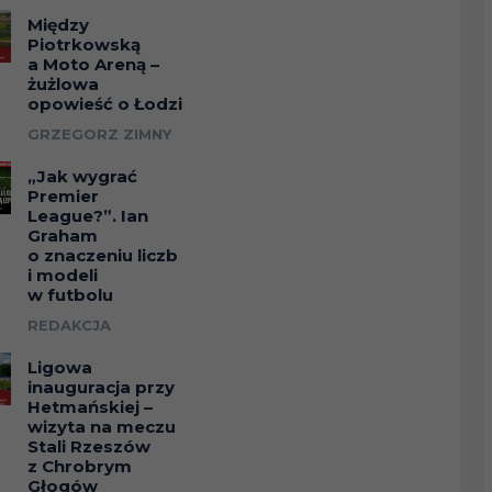
Między
Piotrkowską
a Moto Areną –
żużlowa
opowieść o Łodzi
GRZEGORZ ZIMNY
„Jak wygrać
Premier
League?”. Ian
Graham
o znaczeniu liczb
i modeli
w futbolu
REDAKCJA
Ligowa
inauguracja przy
Hetmańskiej –
wizyta na meczu
Stali Rzeszów
z Chrobrym
Głogów