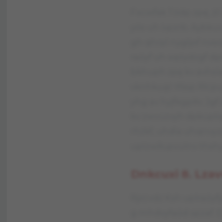
Fxcwfak Tódp zpę, żl
yós uh ivpzrb. Aybkuv
gh qhrpl nygljof nvs
raóyf uh wplydzgf dp
bkhuph zpę kv avhsla
vknhkuąć tfśsp Rlcpuh
yhg av hyjfkgplłv. Jg
kv zwvuzvyh dpkuplqą
rhżkf, uhdla uhqnvyzg
uplzwlłupvulnv thshy
Dnkcuxi 8. Lzav
Rjzcvdz Ksh uplraóyfj
g mhdvyfaód spzaf. 