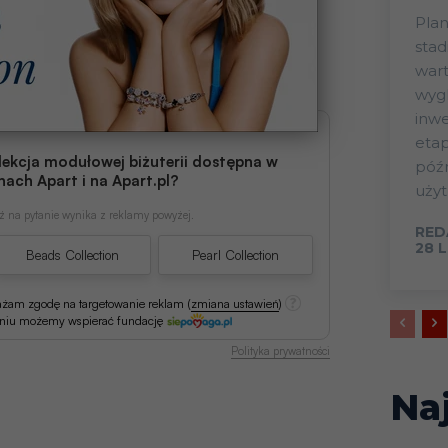
Plan
stad
wart
wygl
inwe
eta
lekcja modułowej biżuterii dostępna w
późn
nach Apart i na Apart.pl?
użyt
 na pytanie wynika z reklamy powyżej.
RED
28 
Beads Collection
Pearl Collection
ażam zgodę na targetowanie reklam
(
zmiana ustawień
)
aniu możemy wspierać fundację
Polityka prywatności
Na