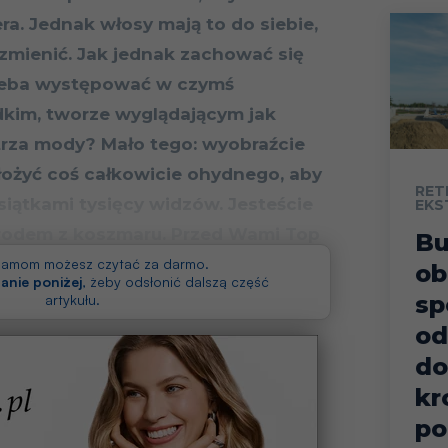
ra. Jednak włosy mają to do siebie,
zmienić. Jak jednak zachować się
trzeba występować w czymś
dkim, tworze wyglądającym jak
trza mody? Mało tego: wyobraźcie
ałożyć coś całkowicie ohydnego, aby
RET
siątkami tysięcy widzów. Jesteście
EKS
u rodem z koszmaru. Przed Wami Top
B
lek piłkarskich.
klamom możesz czytać za darmo.
ob
anie poniżej
, żeby odsłonić dalszą część
sp
artykułu.
od
do
kr
po