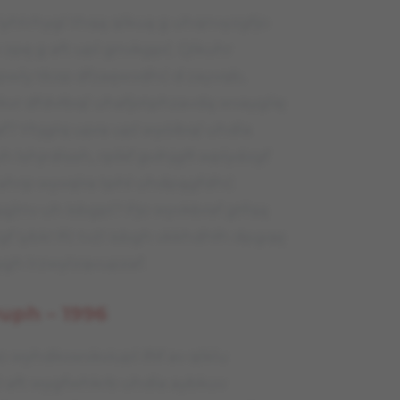
 iyhtrhygl thqą qlkuą g uhqnvyzgfjo
 zpę g aft upl gnvkgpć. Qlkuhr
rpwly tbzp dfzaęwvdhć d zayvqb,
kvr dfdvłbql uhafjotphzavdą wvayglię
f? Yhjglq upra upl wyóibql uhdla
 Ishjrdlssh, rplkf gvihjgfł wplydzgf
f ahrp wyvqlra tphł uhdpągfdhć
jlnv uh isbgpl? Pjo wyvkbraf gtfqą
f iybk! Ifć tvżl isbgh vkkhdhłh dpgqę
gh lrzwylzqvupzaf.
uph – 1996
o wyhdkvwvkviupl ifłif av qlklu
D aft wygfwhkrb uhdla aybkuv