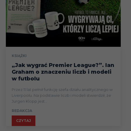
KSIĄŻKI
„Jak wygrać Premier League?”. Ian
Graham o znaczeniu liczb i modeli
w futbolu
Przez 11 lat pełnił funkcję szefa działu analitycznego w
Liverpoolu. Na podstawie liczb i modeli stwierdził, że
Jurgen Klopp jest...
REDAKCJA
CZYTAJ