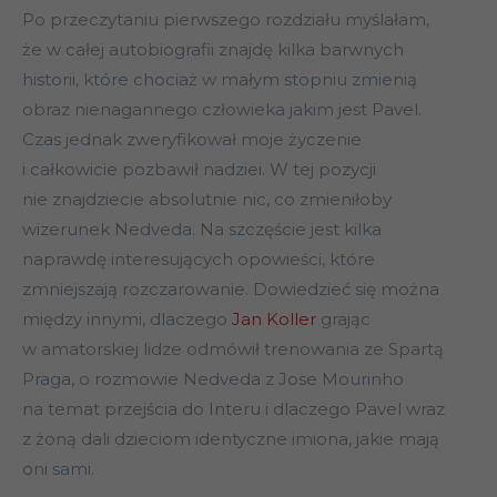
Po przeczytaniu pierwszego rozdziału myślałam,
że w całej autobiografii znajdę kilka barwnych
historii, które chociaż w małym stopniu zmienią
obraz nienagannego człowieka jakim jest Pavel.
Czas jednak zweryfikował moje życzenie
i całkowicie pozbawił nadziei. W tej pozycji
nie znajdziecie absolutnie nic, co zmieniłoby
wizerunek Nedveda. Na szczęście jest kilka
naprawdę interesujących opowieści, które
zmniejszają rozczarowanie. Dowiedzieć się można
między innymi, dlaczego
Jan Koller
grając
w amatorskiej lidze odmówił trenowania ze Spartą
Praga, o rozmowie Nedveda z Jose Mourinho
na temat przejścia do Interu i dlaczego Pavel wraz
z żoną dali dzieciom identyczne imiona, jakie mają
oni sami.