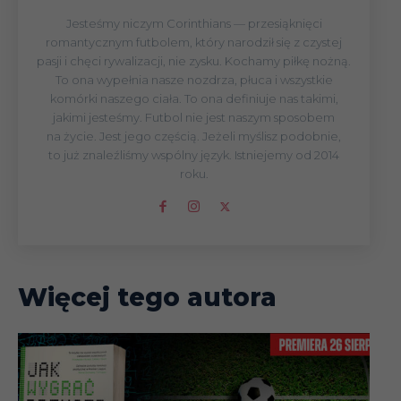
Jesteśmy niczym Corinthians — przesiąknięci
romantycznym futbolem, który narodził się z czystej
pasji i chęci rywalizacji, nie zysku. Kochamy piłkę nożną.
To ona wypełnia nasze nozdrza, płuca i wszystkie
komórki naszego ciała. To ona definiuje nas takimi,
jakimi jesteśmy. Futbol nie jest naszym sposobem
na życie. Jest jego częścią. Jeżeli myślisz podobnie,
to już znaleźliśmy wspólny język. Istniejemy od 2014
roku.
Więcej tego autora