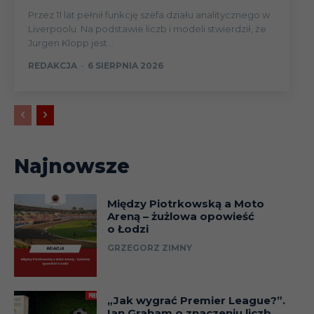
Przez 11 lat pełnił funkcję szefa działu analitycznego w
Liverpoolu. Na podstawie liczb i modeli stwierdził, że
Jurgen Klopp jest...
REDAKCJA
-
6 SIERPNIA 2026
Najnowsze
Między Piotrkowską a Moto
Areną – żużlowa opowieść
o Łodzi
GRZEGORZ ZIMNY
„Jak wygrać Premier League?”.
Ian Graham o znaczeniu liczb