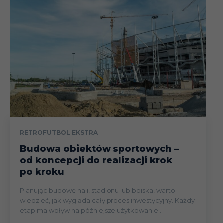
RETROFUTBOL EKSTRA
Budowa obiektów sportowych –
od koncepcji do realizacji krok
po kroku
Planując budowę hali, stadionu lub boiska, warto
wiedzieć, jak wygląda cały proces inwestycyjny. Każdy
etap ma wpływ na późniejsze użytkowanie...