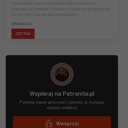
Anulowanie czerwonej kartki piłkarza USA po
interwencji Donalda Trumpa to najlepszy przykład na
to, że futbol stał się dziś narzędziem...
REDAKCJA
CZYTAJ