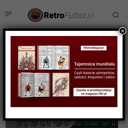
×
RECENZJA
„Pavel Nedvěd. Piłkarze
odchodzą, mężczyźni
zostają” – recenzja