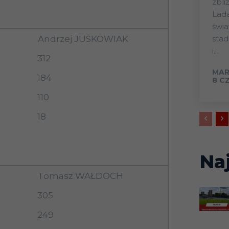
zbli
Lada
świa
sta
Andrzej JUSKOWIAK
i...
312
MAR
184
8 C
110
18
Na
Tomasz WAŁDOCH
305
249