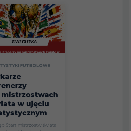
TYSTYKI FUTBOLOWE
łkarze
trenerzy
 mistrzostwach
iata w ujęciu
atystycznym
ostw świata