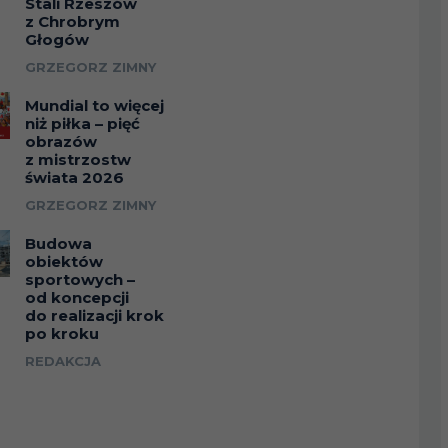
Stali Rzeszów
z Chrobrym
Głogów
GRZEGORZ ZIMNY
Mundial to więcej
niż piłka – pięć
obrazów
z mistrzostw
świata 2026
GRZEGORZ ZIMNY
Budowa
obiektów
sportowych –
od koncepcji
do realizacji krok
po kroku
REDAKCJA