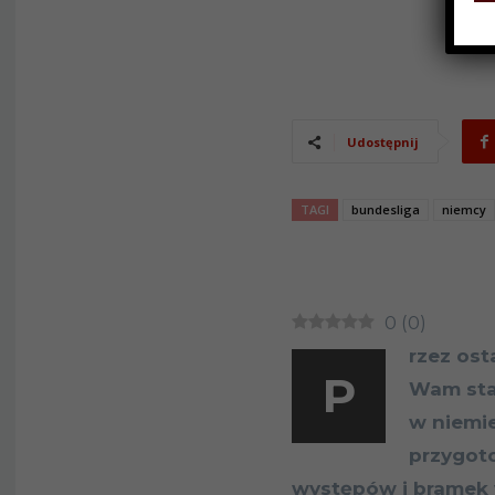
Udostępnij
TAGI
bundesliga
niemcy
0
(
0
)
rzez ost
P
Wam sta
w niemi
przygot
występów i bramek w