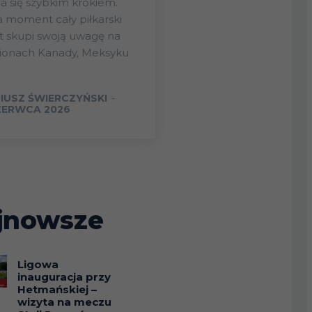
ża się szybkim krokiem.
 moment cały piłkarski
t skupi swoją uwagę na
dionach Kanady, Meksyku
IUSZ ŚWIERCZYŃSKI
-
ZERWCA 2026
jnowsze
Ligowa
inauguracja przy
Hetmańskiej –
wizyta na meczu