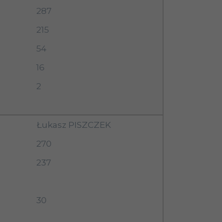
287
215
54
16
2
Łukasz PISZCZEK
270
237
30