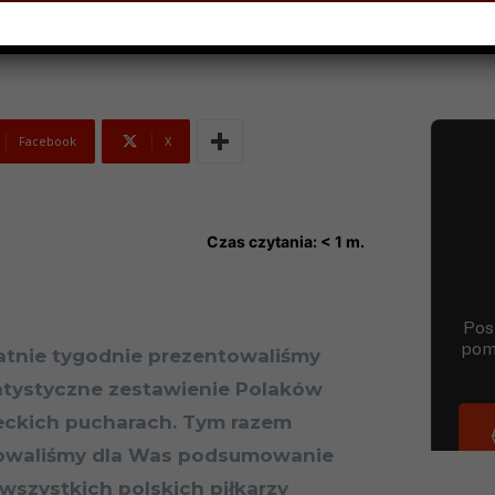
Facebook
X
Czas czytania:
< 1
m.
atnie tygodnie prezentowaliśmy
tystyczne zestawienie Polaków
eckich pucharach. Tym razem
owaliśmy dla Was podsumowanie
szystkich polskich piłkarzy