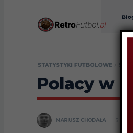
Bio
O n
STATYSTYKI FUTBOLOWE
STAT
Polacy w 
MARIUSZ CHODAŁA
5 LUTE