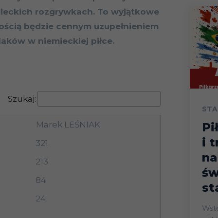
ieckich rozgrywkach. To wyjątkowe
ością będzie cennym uzupełnieniem
aków w niemieckiej piłce.
Szukaj:
STA
Marek LEŚNIAK
Pi
i 
321
na
213
św
84
st
24
Wstęp Start mistrz