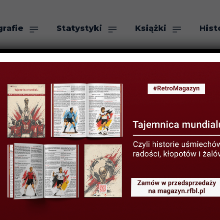
grafie
Statystyki
Książki
Hist
as
Szukaj
YSTYKI LIGOWE
STATYSTYKI PIŁKARZY
Niemczech – po
GO 2017