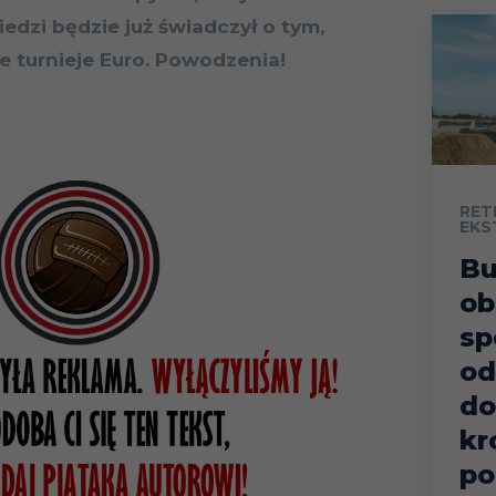
dzi będzie już świadczył o tym,
e turnieje Euro. Powodzenia!
RET
EKS
B
ob
sp
od
do
kr
po