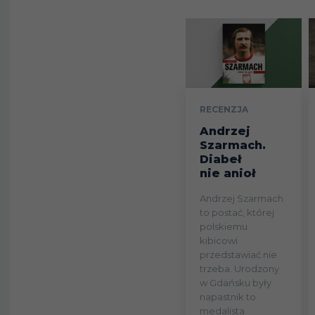
RECENZJA
Andrzej
Szarmach.
Diabeł
nie anioł
Andrzej Szarmach
to postać, której
polskiemu
kibicowi
przedstawiać nie
trzeba. Urodzony
w Gdańsku były
napastnik to
medalista