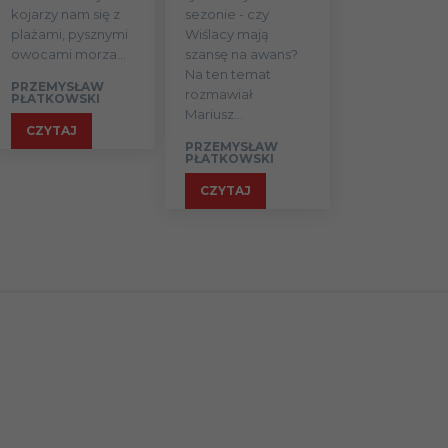
kojarzy nam się z
sezonie - czy
plażami, pysznymi
Wiślacy mają
owocami morza...
szansę na awans?
Na ten temat
PRZEMYSŁAW
rozmawiał
PŁATKOWSKI
Mariusz...
CZYTAJ
PRZEMYSŁAW
PŁATKOWSKI
CZYTAJ