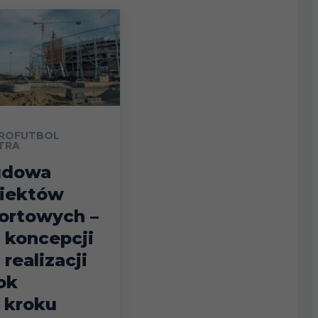
ROFUTBOL
TRA
udowa
iektów
ortowych –
 koncepcji
 realizacji
ok
 kroku