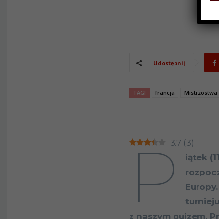
Udostępnij
TAGI
francja
Mistrzostwa
P
3.7
(
3
)
iątek (
rozpocz
Europy.
turniej
z naszym quizem. P