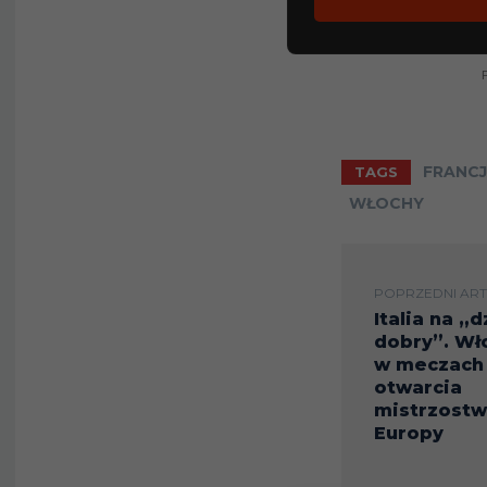
FRANC
TAGS
WŁOCHY
POPRZEDNI ART
Italia na „
dobry”. Wł
w meczach
otwarcia
mistrzostw
Europy