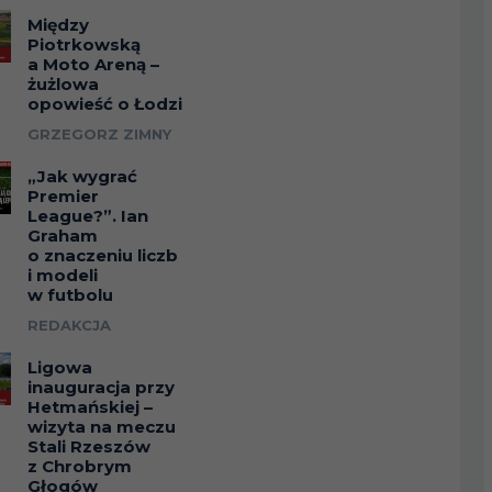
Między
Piotrkowską
a Moto Areną –
żużlowa
opowieść o Łodzi
GRZEGORZ ZIMNY
„Jak wygrać
Premier
League?”. Ian
Graham
o znaczeniu liczb
i modeli
w futbolu
REDAKCJA
Ligowa
inauguracja przy
Hetmańskiej –
wizyta na meczu
Stali Rzeszów
z Chrobrym
Głogów