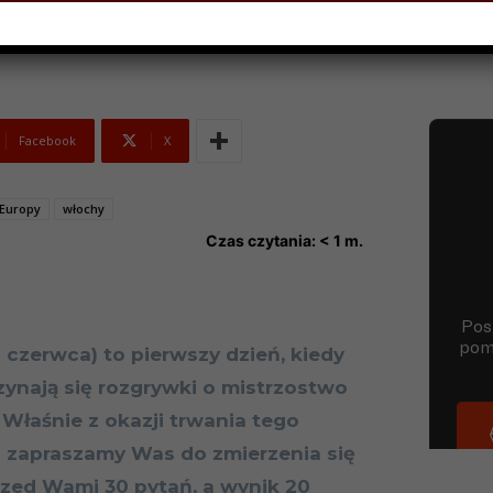
Facebook
X
 Europy
włochy
Czas czytania:
< 1
m.
11 czerwca) to pierwszy dzień, kiedy
ynają się rozgrywki o mistrzostwo
 Właśnie z okazji trwania tego
u zapraszamy Was do zmierzenia się
rzed Wami 30 pytań, a wynik 20