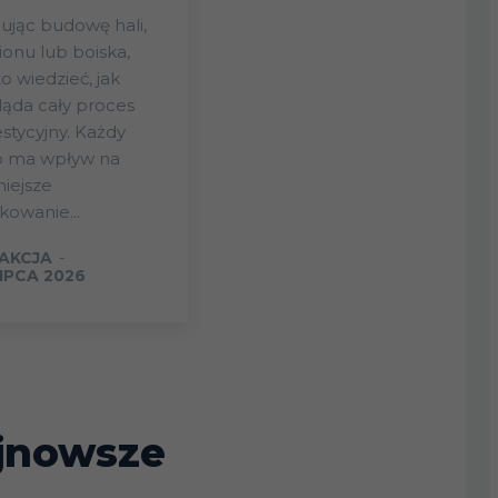
ując budowę hali,
ionu lub boiska,
o wiedzieć, jak
ąda cały proces
stycyjny. Każdy
p ma wpływ na
iejsze
kowanie...
AKCJA
-
LIPCA 2026
jnowsze