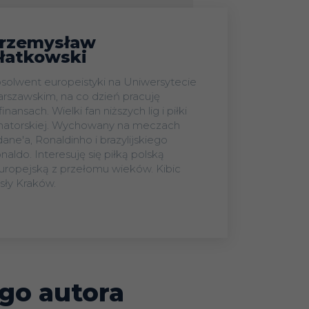
rzemysław
łatkowski
solwent europeistyki na Uniwersytecie
rszawskim, na co dzień pracuję
finansach. Wielki fan niższych lig i piłki
atorskiej. Wychowany na meczach
dane'a, Ronaldinho i brazylijskiego
naldo. Interesuję się piłką polską
europejską z przełomu wieków. Kibic
sły Kraków.
go autora