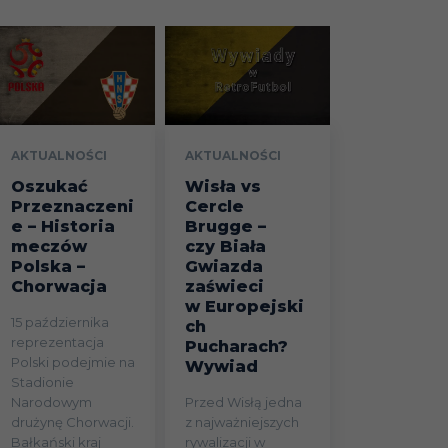
AKTUALNOŚCI
AKTUALNOŚCI
Oszukać
Wisła vs
Przeznaczeni
Cercle
e – Historia
Brugge –
meczów
czy Biała
Polska –
Gwiazda
Chorwacja
zaświeci
w Europejski
15 października
ch
reprezentacja
Pucharach?
Polski podejmie na
Wywiad
Stadionie
Narodowym
Przed Wisłą jedna
drużynę Chorwacji.
z najważniejszych
Bałkański kraj
rywalizacji w