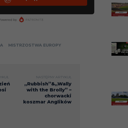
JA
MISTRZOSTWA EUROPY
YKUŁ
NASTĘPNY ARTYKUŁ
dzień
„Rubbish”&„Wally
osi
with the Brolly” –
chorwacki
koszmar Anglików