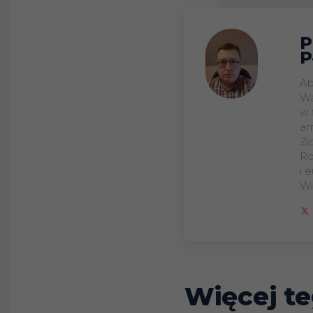
P
P
Ab
Wa
w 
am
Zi
Ro
i 
Wi
Więcej te