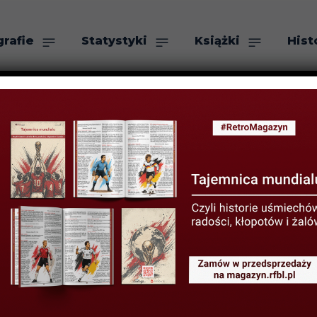
grafie
Statystyki
Książki
Hist
as
Szukaj
iesz o mistrzos
11 CZERWCA 2021