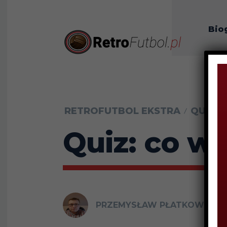
Bio
O n
RETROFUTBOL EKSTRA
QUIZ
Quiz: co w
PRZEMYSŁAW PŁATKOWSKI