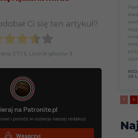
Plan
stad
wart
dobał Ci się ten artykuł?
wygl
inwe
eta
późn
ocena
3.7
/ 5. Licznik głosów
3
użyt
RED
28 
Na