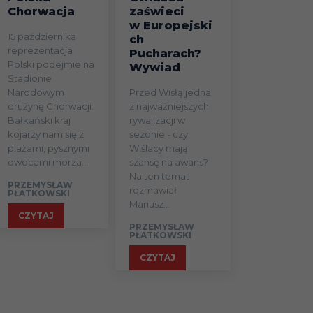
Chorwacja
zaświeci
w Europejski
15 października
ch
reprezentacja
Pucharach?
Polski podejmie na
Wywiad
Stadionie
Narodowym
Przed Wisłą jedna
drużynę Chorwacji.
z najważniejszych
Bałkański kraj
rywalizacji w
kojarzy nam się z
sezonie - czy
plażami, pysznymi
Wiślacy mają
owocami morza...
szansę na awans?
Na ten temat
PRZEMYSŁAW
rozmawiał
PŁATKOWSKI
Mariusz...
CZYTAJ
PRZEMYSŁAW
PŁATKOWSKI
CZYTAJ