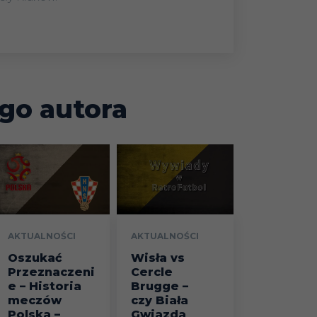
go autora
AKTUALNOŚCI
AKTUALNOŚCI
Oszukać
Wisła vs
Przeznaczeni
Cercle
e – Historia
Brugge –
meczów
czy Biała
Polska –
Gwiazda