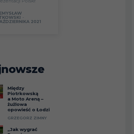
ezentacji Polski!
EMYSŁAW
TKOWSKI
-
PAŹDZIERNIKA 2021
jnowsze
Między
Piotrkowską
a Moto Areną –
żużlowa
opowieść o Łodzi
GRZEGORZ ZIMNY
„Jak wygrać