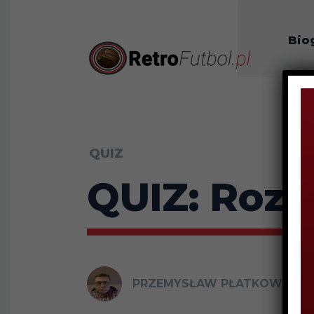
Bio
O n
QUIZ
QUIZ: Rozp
PRZEMYSŁAW PŁATKOWSKI