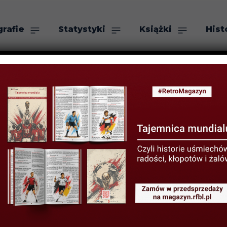
grafie
Statystyki
Książki
Hist
as
Szukaj
oznaj niemiecki
18 MAJA 2020