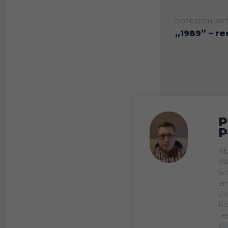
POPRZEDNI ART
„1989” – re
P
P
Ab
Wa
w 
am
Zi
Ro
i 
Wi