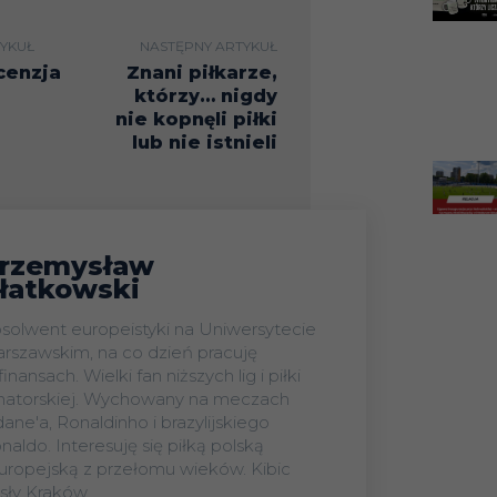
YKUŁ
NASTĘPNY ARTYKUŁ
cenzja
Znani piłkarze,
którzy… nigdy
nie kopnęli piłki
lub nie istnieli
rzemysław
łatkowski
solwent europeistyki na Uniwersytecie
rszawskim, na co dzień pracuję
finansach. Wielki fan niższych lig i piłki
atorskiej. Wychowany na meczach
dane'a, Ronaldinho i brazylijskiego
naldo. Interesuję się piłką polską
europejską z przełomu wieków. Kibic
sły Kraków.