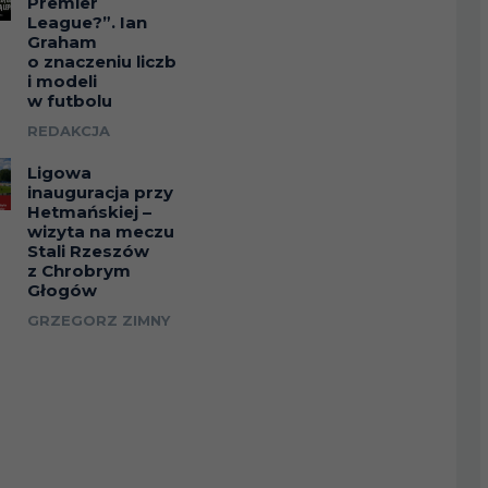
Premier
League?”. Ian
Graham
o znaczeniu liczb
i modeli
w futbolu
REDAKCJA
Ligowa
inauguracja przy
Hetmańskiej –
wizyta na meczu
Stali Rzeszów
z Chrobrym
Głogów
GRZEGORZ ZIMNY