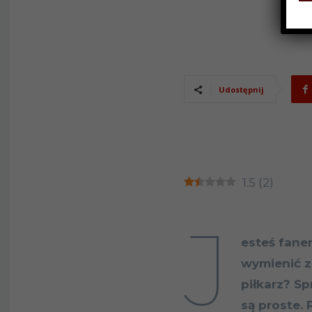
Udostępnij
1.5
(
2
)
J
esteś fanem
wymienić z
piłkarz? S
są proste. 