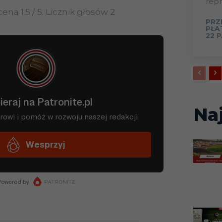
repr
ocena
1.5
/ 5. Licznik głosów
2
PRZ
PŁA
22 
Na