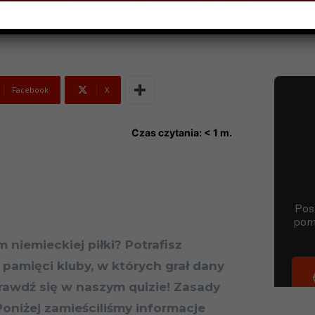
Facebook
X
Czas czytania:
< 1
m.
 niemieckiej piłki? Potrafisz
 pamięci kluby, w których grał dany
prawdź się w naszym quizie! Zasady
Poniżej zamieściliśmy informacje