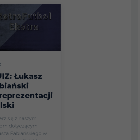
Z
IZ: Łukasz
biański
reprezentacji
lski
rz się z naszym
zem dotyczącym
asza Fabiańskiego w