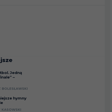
jsze
tbol. Jedną
inale” –
a
 BOLESŁAWSKI
niejsze hymny
ie
 KASOWSKI