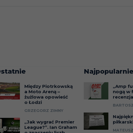
statnie
Najpopularnie
Między Piotrkowską
„Amp fu
a Moto Areną –
nogą w f
żużlowa opowieść
recenzj
o Łodzi
BARTOSZ
GRZEGORZ ZIMNY
Najpięk
„Jak wygrać Premier
piłkarsk
League?”. Ian Graham
MATEUSZ
o znaczeniu liczb