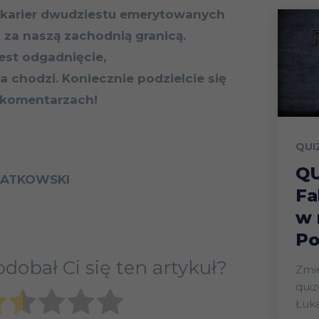
 karier dwudziestu emerytowanych
 za naszą zachodnią granicą.
st odgadnięcie,
 chodzi. Koniecznie podzielcie się
 komentarzach!
QUI
QU
ŁATKOWSKI
Fa
w 
Po
dobał Ci się ten artykuł?
Zmie
qui
Łuk