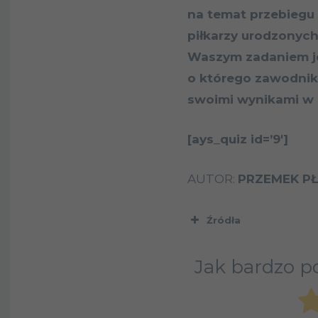
na temat przebiegu
piłkarzy urodzonych
Waszym zadaniem je
o którego zawodnika
swoimi wynikami w
[ays_quiz id=’9′]
AUTOR:
PRZEMEK P
Źródła
Jak bardzo po