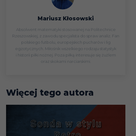
Mariusz Kłosowski
Absolwent matematyki stosowanej na Politechnice
Rzeszowskiej, z zawodu specjalista do spraw analiz. Fan
polskiego futbolu, europejskich pucharów i lig
egzotycznych. Miłośnik wszelkiego rodzaju statystyk
i historii piłki nożnej. Poza piłką interesuje się żużlem
oraz skokami narciarskimi.
Więcej tego autora