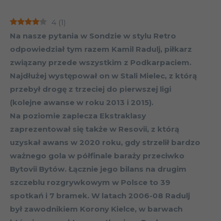
4
(
1
)
Na nasze pytania w Sondzie w stylu Retro
odpowiedział tym razem Kamil Radulj, piłkarz
związany przede wszystkim z Podkarpaciem.
Najdłużej występował on w Stali Mielec, z którą
przebył drogę z trzeciej do pierwszej ligi
(kolejne awanse w roku 2013 i 2015).
Na poziomie zaplecza Ekstraklasy
zaprezentował się także w Resovii, z którą
uzyskał awans w 2020 roku, gdy strzelił bardzo
ważnego gola w półfinale baraży przeciwko
Bytovii Bytów. Łącznie jego bilans na drugim
szczeblu rozgrywkowym w Polsce to 39
spotkań i 7 bramek. W latach 2006-08 Radulj
był zawodnikiem Korony Kielce, w barwach