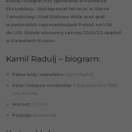
której rozegrał trzy spotkania w Pucharze
Ekstraklasy. Występował też m.in. w Siarce
Tarnobrzeg i Stali Stalowa Wola oraz grał
w juniorskich reprezentacjach Polski, od U16
do U19. Rundę wiosenną sezonu 2022/23 spędził
w Karpatach Krosno.
Kamil Radulj – biogram:
Pełne imię i nazwisko:
Kamil Radulj
Data i miejsce urodzenia:
9 października 1988
rok, Krosno
Wzrost:
173 cm
Pozycja:
pomocnik