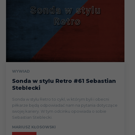
WYWIAD
Sonda w stylu Retro #61 Sebastian
Steblecki
Sonda w stylu Retro to cykl, w którym byli i obecni
piłkarze będą odpowiadać nam na pytania dotyczące
swojej kariery. W tym odcinku opowiada o sobie
Sebastian Steblecki.
MARIUSZ KŁOSOWSKI