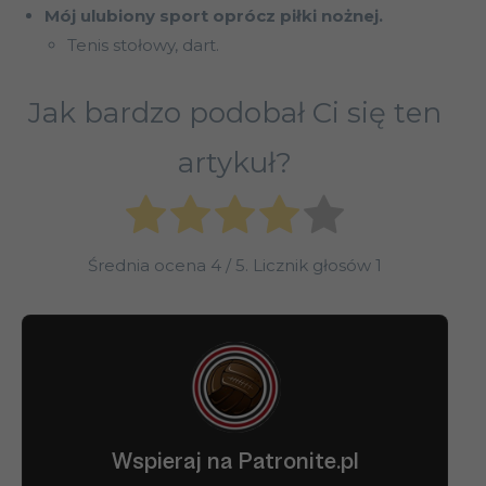
Mój ulubiony sport oprócz piłki nożnej.
Tenis stołowy, dart.
Jak bardzo podobał Ci się ten
artykuł?
Średnia ocena
4
/ 5. Licznik głosów
1