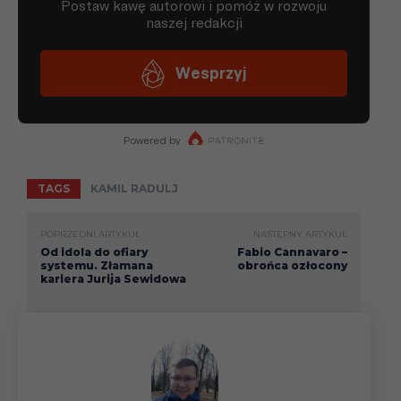
TAGS
KAMIL RADULJ
POPRZEDNI ARTYKUŁ
NASTĘPNY ARTYKUŁ
Od idola do ofiary
Fabio Cannavaro –
systemu. Złamana
obrońca ozłocony
kariera Jurija Sewidowa