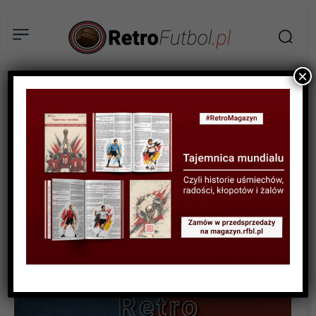
×
WYWIAD
Sonda w stylu Retro #44
Kamil Radulj