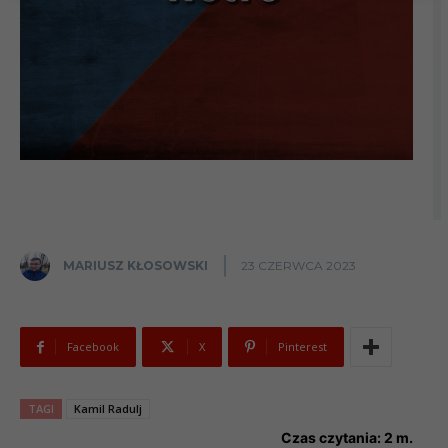
MARIUSZ KŁOSOWSKI
23 CZERWCA 2023
Facebook
X
Pinterest
TAGI
Kamil Radulj
Czas czytania:
2
m.