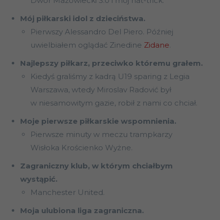
Dwór Mazowiecki 3:0 i mój hat-trick.
Mój piłkarski idol z dzieciństwa.
Pierwszy Alessandro Del Piero. Później
uwielbiałem oglądać Zinedine
Zidane
.
Najlepszy piłkarz, przeciwko któremu grałem.
Kiedyś graliśmy z kadrą U19 sparing z Legia
Warszawa, wtedy Miroslav Radović był
w niesamowitym gazie, robił z nami co chciał.
Moje pierwsze piłkarskie wspomnienia.
Pierwsze minuty w meczu trampkarzy
Wisłoka Krościenko Wyżne.
Zagraniczny klub, w którym chciałbym
wystąpić.
Manchester United.
Moja ulubiona liga zagraniczna.