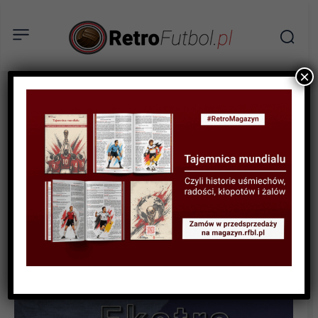
×
RETROFUTBOL EKSTRA
Stamford Bridge –
londyński kącik Chelsea