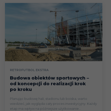
RETROFUTBOL EKSTRA
Budowa obiektów sportowych –
od koncepcji do realizacji krok
po kroku
Planując budowę hali, stadionu lub boiska, warto
wiedzieć, jak wygląda cały proces inwestycyjny. Każdy
etap ma wpływ na późniejsze użytkowanie...