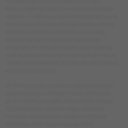
tam lekkoatleci London Athletics Club, dla
których stadion był głównym miejscem treningów
i spotkań. W 1898 roku Stamford Bridge było areną
finału mistrzostw świata w hokeju galijskim. Beauly
Shinty Club okazał się w nim lepszy od London
Camanachd. Kibice oglądali tam także walki
bokserskie. W całej historii obiektu przewinęło się
wiele dyscyplin. Można było z trybun śledzić mecze
futbolu amerykańskiego i krykieta, zawody żużlowe,
a nawet wyścigi hartów.
W 1904 roku teren, na którym znajduje się stadion
kupili bracia Gus i Joe Mears. Oni też dostosowali
go do potrzeb gry w piłkę nożną. Projekt wykonał
Archibald Leitch – architekt mający na koncie
tworzenie najsłynniejszych stadionów w Szkocji
(Ibrox Park, Celtic Park i Hampden Park).