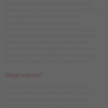
Na trybunach Stamford Bridge mogło wówczas
zasiąść około 100 tysięcy widzów. Był to wtedy drugi
pod względem wielkości stadion w Anglii.
Ustępował jedynie arenie Crystal Palace,
na której rozgrywano w tym czasie finały Pucharu
Anglii. Plan biznesmenów zakładał, że późniejszy
stadion
The Blues
zostanie sprzedany Fulham
Football Club. Oferta została jednak odrzucona
przez władze klubu. Bracia nie mieli innego wyjścia.
Musieli założyć własny. I tak powstała Chelsea.
Skąd nazwa?
Stadion znajdował się w dzielnicy Fulham. Klub
otrzymał nazwę od sąsiedniej dzielnicy. Wcześniej
odrzucano inne nazwy, wśród których były FC
Kensington, FC Stamford Bridge i FC London.