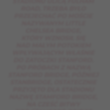
STADIONU ULICĄ FULHAM
ROAD, TRZEBA BYŁO
PRZEJECHAĆ PO MOŚCIE
NAZYWANYM LITTLE
CHELSEA BRIDGE,
KTÓRY WZNOSIŁ SIĘ
NAD MAŁYM POTOKIEM
WPŁYWAJĄCYM WŁAŚNIE
DO ZATOCZKI STANFORD.
PO PRÓBACH Z NAZWĄ
STANFORD BRIDGE, PÓŹNIEJ
STANBRIDGE, OSTATECZNIE
PRZYJĘTO DLA STADIONU
NAZWĘ STAMFORD BRIDGE,
NA CZEŚĆ BITWY