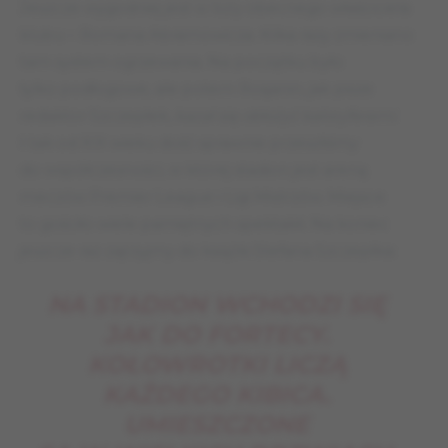
Jeszcze wygodniej jest w loży obecnego właściciela
klubu – Romana Abramowicza. Kilka razy zmieniano
tam system ogrzewania. Na początku było
tylko podłogowe, ale potem Rosjanin, jak pisze
redaktor Szczepłek,
kazał się obłożyć kaloryferami
.
I tak od XIX wieku dość sprawnie przeszliśmy
do współczesności, w której stadion jest areną
meczów Premier League i Ligi Mistrzów. Miejsce
to gościło wiele pamiętnych spektakli. Na koniec
jeszcze raz zajrzyjmy do książki Stefana Szczepłka:
NA STADION WCHODZI SIĘ
JAK DO FORTECY.
KOŁOWROTKI LICZĄ
KAŻDEGO KIBICA.
UMIESZCZONE