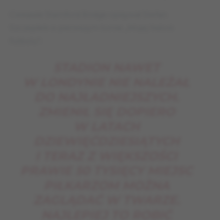
Ciekawie Stamford Bridge opisywał Stefan
Szczepłek w pierwszym tomie „Mojej historii
futbolu”:
STADION NAWET
W LONDYNIE NIE NALEŻAŁ
DO NAJŁADNIEJSZYCH.
ZMIENIŁ SIĘ DOPIERO
W LATACH
DZIEWIĘĆDZIESIĄTYCH
I TERAZ Z WIĘKSZOŚCI
PRAWIE 50 TYSIĘCY MIEJSC
PIŁKARZOM MOŻNA
ZAGLĄDAĆ W TWARZE.
NAJLEPIEJ TO ROBIĆ