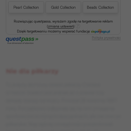
Pearl Collection
Gold Collection
Beads Collection
Rozwiązując questpassa, wyrażam zgodę na targetowanie reklam
(
zmiana ustawień
)
Dzięki targetowaniu możemy wspierać fundację
Polityka prywatności
Nie dla piłkarzy
To jedyny domowy obiekt piłkarzy Chelsea
w historii. Stadion jest jednak aż o prawie trzy
dekady starszy od klubu. Powstał 28 kwietnia 1887
roku. Początkowo odbywały się na nim zmagania
sportowców w różnych dyscyplinach, ale nie mecze
piłkarskie. Najczęściej umiejętności prezentowali