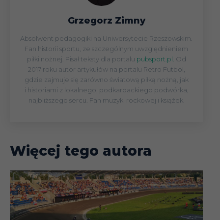
Grzegorz Zimny
Absolwent pedagogiki na Uniwersytecie Rzeszowskim.
Fan historii sportu, ze szczególnym uwzględnieniem
piłki nożnej. Pisał teksty dla portalu
pubsport.pl.
Od
2017 roku autor artykułów na portalu Retro Futbol,
gdzie zajmuje się zarówno światową piłką nożną, jak
i historiami z lokalnego, podkarpackiego podwórka,
najbliższego sercu. Fan muzyki rockowej i książek.
Więcej tego autora