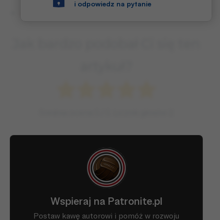
i odpowiedz na pytanie
Artykuł ze strony: stadiony.net
Jak bardzo podobał Ci się ten
artykuł?
Średnia ocena
5
/ 5. Licznik głosów
2