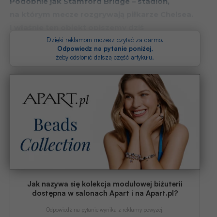
Podobnie jak Stamford Bridge – stadion,
na którym mecze rozgrywają piłkarze Chelsea.
I właśnie ten obiekt opiszemy dziś
szczegółowo.
Dzięki reklamom możesz czytać za darmo.
Odpowiedz na pytanie poniżej
,
żeby odsłonić dalszą część artykułu.
Jak nazywa się kolekcja modułowej biżuterii
dostępna w salonach Apart i na Apart.pl?
Odpowiedź na pytanie wynika z reklamy powyżej.