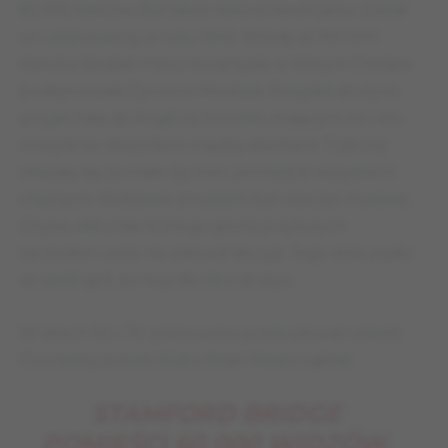
82 905 kibiców. Był także rekord nieoficjalny. Został
on ustanowiony w roku 1945. Wtedy aż 100 000
kibiców śledziło mecz towarzyski, w którym Chelsea
podejmowała Dynamo Moskwa. Rosyjska drużyna
przyjechała do Anglii na tournée, mającym na celu
ocieplenie stosunków między aliantami. Trybuny
okazały się za małe, by móc pomieścić wszystkich
chętnych. Widzowie zmuszeni byli otoczyć murawę.
Chyba nikt z tak licznego grona przybyłych
na stadion osób nie żałował decyzji. Tego dnia padło
aż sześć goli, po trzy dla obu drużyn.
W latach 60. i 70. planowano przebudować obiekt.
Ówczesny prezes klubu Brian Mears ogłosił:
STAMFORD BRIDGE
POMIEŚCI 60 000 WIDZÓW.