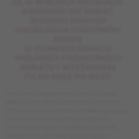
SĄ W WIELKICH DRZWIACH.
KASJERÓW NIE WIDAĆ.
WZOREM STARYCH
ANGIELSKICH STADIONÓW
SIEDZĄ
W POMIESZCZENIACH
WIELKOŚCI PRZENOŚNEGO
SZALETU I WYSTAWIAJĄ
TYLKO RĘKĘ PO BILET.
Tak w skrócie wygląda historia Stamford Bridge –
stadionu, który nie jest najważniejszym obiektem
w Anglii, a nawet w Londynie nie zająłby pierwszego
miejsca w zestawieniu tych najistotniejszych.
W końcu pewne jest, że ustąpiłby przynajmniej
legendarnemu Wembley. Ale jego historia