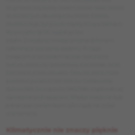
za symboliczną kwotę. Stadion jednak nadal należał
do konsorcjum deweloperów Marler Estates.
Skutkiem tego był proces między firmą a Batesem.
Na początku lat 90. wygrał go ten
ostatni. Z inicjatywy nowego prezesa dokonano
całkowitej przebudowy stadionu. W ciągu
trwających przez siedem lat prac wyburzono
trybuny północną i południową, a pozostałe, poza
East Stand, przebudowano. Obecnie arena może
pomieścić ponad 42 000 kibiców. Ciekawostkę
stanowi fakt, że w sezonie 1984/1985 znajdowało się
ogrodzenie pod napięciem. Władze miasta nie były
jednak jego zwolennikami i płot nigdy nie został
uruchomiony.
Klimatycznie nie znaczy pięknie