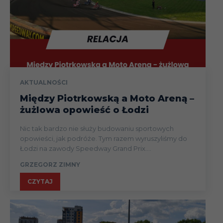
AKTUALNOŚCI
Między Piotrkowską a Moto Areną –
żużlowa opowieść o Łodzi
Nic tak bardzo nie służy budowaniu sportowych
opowieści, jak podróże. Tym razem wyruszyliśmy do
Łodzi na zawody Speedway Grand Prix....
GRZEGORZ ZIMNY
CZYTAJ