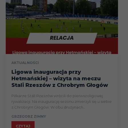
AKTUALNOŚCI
Ligowa inauguracja przy
Hetmańskiej – wizyta na meczu
Stali Rzeszów z Chrobrym Głogów
Piłkarze Stali Rzeszów wrócili do pierwszoligowej
rywalizacji. Na inaugurację sezonu zmierzyli się u siebie
z Chrobrym Głogów. W obu drużynach...
GRZEGORZ ZIMNY
CZYTAJ