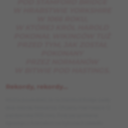
POD STAMFORD BRIDGE
W HRABSTWIE YORKSHIRE
W 1066 ROKU,
W KTÓREJ KRÓL HAROLD
POKONAŁ WIKINGÓW TUŻ
PRZED TYM, JAK ZOSTAŁ
POKONANY
PRZEZ NORMANÓW
W BITWIE POD HASTINGS.
Rekordy, rekordy…
Można powiedzieć, że na Stamford Bridge padły
dwa rekordy frekwencji. Oficjalny miał miejsce 12
października 1935 roku. Podczas spotkania
ligowego z Arsenalem na trybunach zasiadło