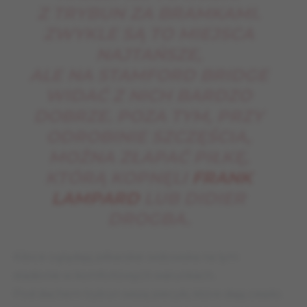
Z TRYBUN ZA BRAMKAMI.
ZWYKLE SĄ TO MIEJSCA
NAJTAŃSZE,
ALE NA STAMFORD BRIDGE
WIDAĆ Z NICH BARDZO
DOBRZE. POZA TYM, PRZY
ODROBINIE SZCZĘŚCIA,
MOŻNA ZŁAPAĆ PIŁKĘ,
KTÓRĄ KOPNĘLI
FRANK
LAMPARD
LUB DIDIER
DROGBA.
Kibice oglądają piłkarskie widowiska na tym
stadionie w komfortowych warunkach.
Pod dachem trybun wiszą piecyki, które dają ciepło.