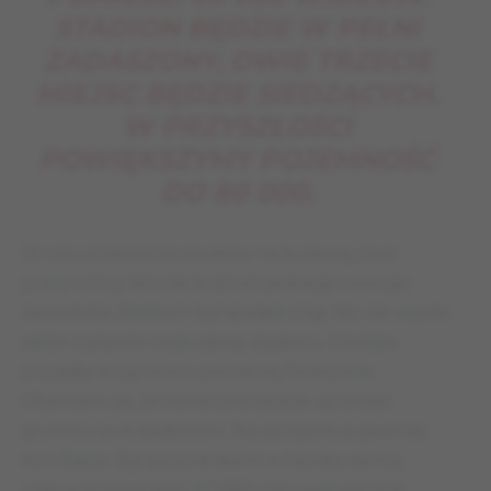
STADION BĘDZIE W PEŁNI
ZADASZONY, DWIE TRZECIE
MIEJSC BĘDZIE SIEDZĄCYCH.
W PRZYSZŁOŚCI
POWIĘKSZYMY POJEMNOŚĆ
DO 80 000.
W celu znalezienia środków na budowę, klub
przez cztery lata nie kupił ani jednego nowego
zawodnika. Efektem był spadek z ligi. Nic nie wyszło
także z planów rozbudowy stadionu. Chelsea
popadła w ogromne problemy finansowe.
Obawiano się, że konieczna będzie sprzedaż
gruntów pod stadionem. Na szczęście pojawił się
Ken Bates. Był pośrednikiem w handlu ziemią
i nieruchomościami. W 1982 roku wykupił klub