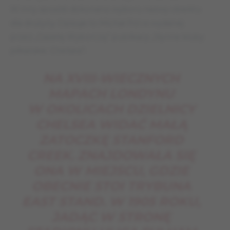
W inny sposób dokonano wyboru nazwy obiektu
dla drużyny. Opisuje to Michał Pol w wydanej
przez „Gazetę Wyborczą” publikacji „Słynne kluby
piłkarskie. Chelsea”:
NA XVIII-WIECZNYCH
MAPACH LONDYNU
W OKOLICACH DZIELNICY
CHELSEA WIDAĆ MAŁĄ
ZATOCZKĘ STANFORD
CREEK. ZNAJDOWAŁA SIĘ
ONA W MIEJSCU, GDZIE
OBECNIE STOI TRYBUNA
EAST STAND. W 1905 ROKU,
JADĄC W STRONĘ