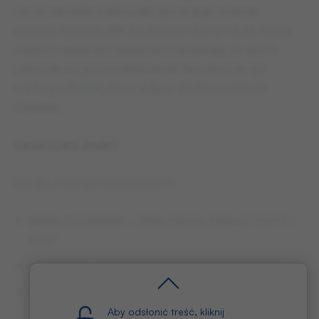
i to że niewiele brakowało, by na jego terenie
zamiast kopania piłki budowano domy i duża liczba
wielkich wydarzeń piłkarskich sprawiają, że arena
zasłużyła na jej przedstawienie. No i jeszcze raz
warto podkreślić, że to jedyny stadion w historii
Chelsea.
GRZEGORZ ZIMNY
Źródła, z których korzystałem:
Stefan Szczepłek – „Moja historia futbolu” tom 1 –
świat
Michał Pol – „Słynne kluby piłkarskie. Chelsea”
Maciej Kaliszuk – „Wielkie kluby Europy. Chelsea
Londyn”
Aby odsłonić treść, kliknij