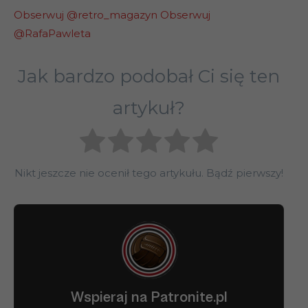
Obserwuj @retro_magazyn
Obserwuj
@RafaPawleta
Jak bardzo podobał Ci się ten
artykuł?
Nikt jeszcze nie ocenił tego artykułu. Bądź pierwszy!