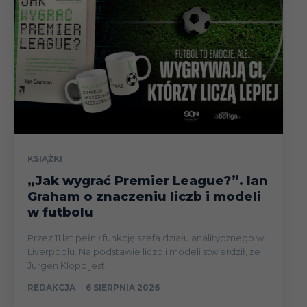
KSIĄŻKI
„Jak wygrać Premier League?”. Ian
Graham o znaczeniu liczb i modeli
w futbolu
Przez 11 lat pełnił funkcję szefa działu analitycznego w
Liverpoolu. Na podstawie liczb i modeli stwierdził, że
Jurgen Klopp jest...
REDAKCJA
-
6 SIERPNIA 2026