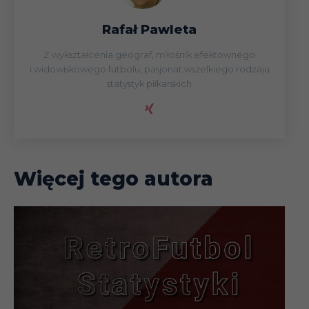
Rafał Pawleta
Z wykształcenia geograf, miłośnik efektownego
i widowiskowego futbolu, pasjonat wszelkiego rodzaju
statystyk piłkarskich
Więcej tego autora