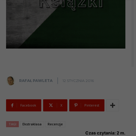
RAFAŁ PAWLETA
12 STYCZNIA 2016
Facebook
X
Pinterest
TAGI
Ekstraklasa
Recenzje
Czas czytania:
2
m.