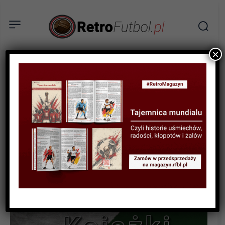
×
RECENZJA
„Statystyczny bilans
Ekstraklasy” – recenzja