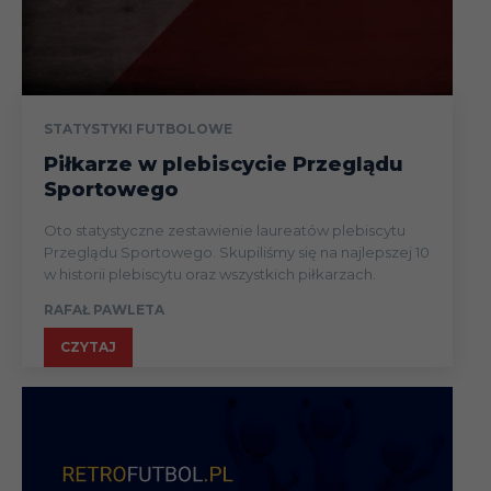
STATYSTYKI FUTBOLOWE
Piłkarze w plebiscycie Przeglądu
Sportowego
Oto statystyczne zestawienie laureatów plebiscytu
Przeglądu Sportowego. Skupiliśmy się na najlepszej 10
w historii plebiscytu oraz wszystkich piłkarzach.
RAFAŁ PAWLETA
CZYTAJ