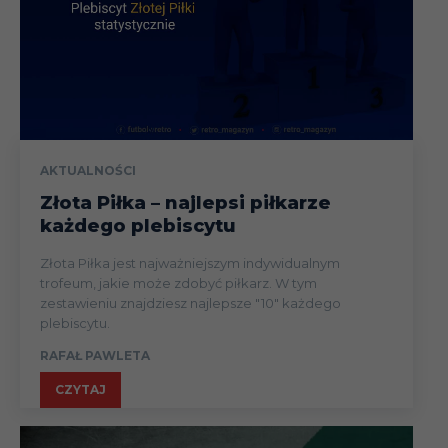
AKTUALNOŚCI
Złota Piłka – najlepsi piłkarze
każdego plebiscytu
Złota Piłka jest najważniejszym indywidualnym
trofeum, jakie może zdobyć piłkarz. W tym
zestawieniu znajdziesz najlepsze "10" każdego
plebiscytu.
RAFAŁ PAWLETA
CZYTAJ