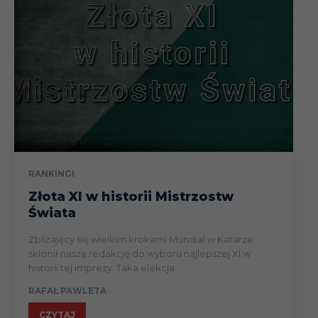
RANKINGI
Złota XI w historii Mistrzostw
Świata
Zbliżający się wielkim krokami Mundial w Katarze
skłonił naszą redakcję do wyboru najlepszej XI w
historii tej imprezy. Taka elekcja...
RAFAŁ PAWLETA
CZYTAJ