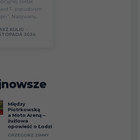
pcyjnej został
zard F. pseudonim
zjer”. Nazywany...
ASZ KULIG
-
ISTOPADA 2024
jnowsze
Między
Piotrkowską
a Moto Areną –
żużlowa
opowieść o Łodzi
GRZEGORZ ZIMNY