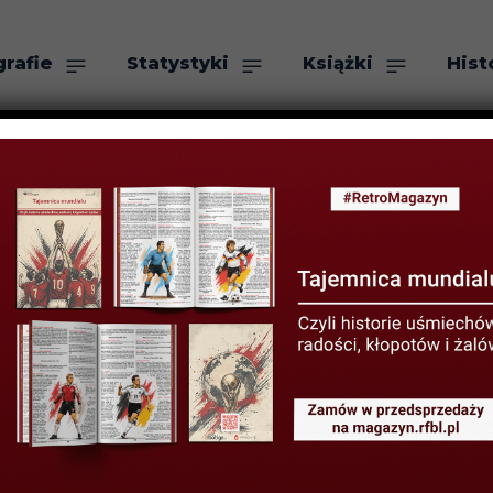
grafie
Statystyki
Książki
Hist
as
Szukaj
iggia – syn wia