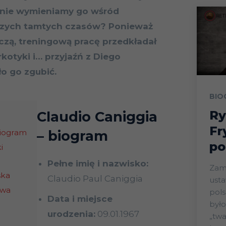
 nie wymieniamy go wśród
szych tamtych czasów? Ponieważ
iczą, treningową pracę przedkładał
rkotyki i… przyjaźń z Diego
o go zgubić.
BIO
Ry
Claudio Caniggia
Fr
biogram
– biogram
po
i
Pełne imię i nazwisko:
Zam
ska
Claudio Paul Caniggia
ust
owa
pols
Data i miejsce
było
urodzenia:
09.01.1967
„twa