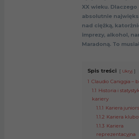
XX wieku. Dlaczego
absolutnie najwięk
nad ciężką, katorżn
imprezy, alkohol, na
Maradoną. To musiał
Spis treści
Ukryj
1
Claudio Caniggia – 
1.1
Historia i statystyk
kariery
1.1.1
Kariera junior
1.1.2
Kariera klub
1.1.3
Kariera
reprezentacyjna