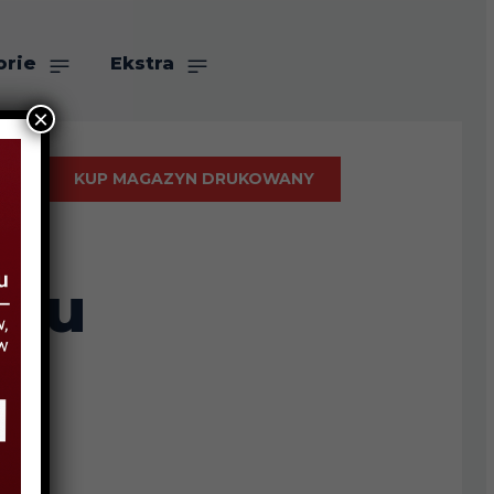
orie
Ekstra
×
KUP MAGAZYN DRUKOWANY
tru