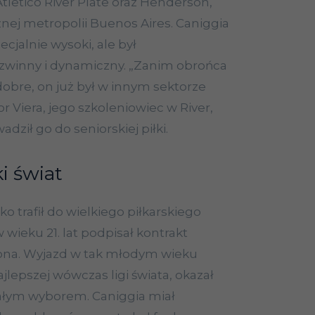
letico River Plate oraz Henderson,
żnej metropolii Buenos Aires. Caniggia
pecjalnie wysoki, ale był
winny i dynamiczny. „Zanim obrońca
dobre, on już był w innym sektorze
r Viera, jego szkoleniowiec w River,
dził go do seniorskiej piłki.
ki świat
o trafił do wielkiego piłkarskiego
 wieku 21. lat podpisał kontrakt
rona. Wyjazd w tak młodym wieku
ajlepszej wówczas ligi świata, okazał
nałym wyborem. Caniggia miał