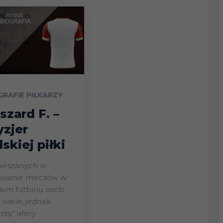
GRAFIE PIŁKARZY
szard F. –
yzjer
lskiej piłki
ieszanych w
awianie meczów w
kim futbolu osób
 wiele, jednak
rzą” afery