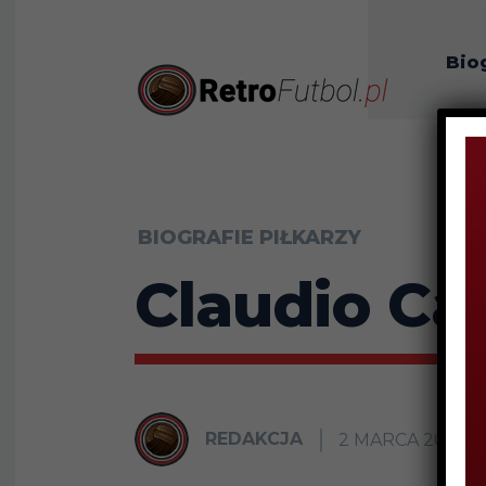
Bio
O n
BIOGRAFIE PIŁKARZY
Claudio Can
REDAKCJA
2 MARCA 2023