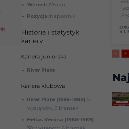
koru
Wzrost:
175 cm
Rys
t
„Fry
Pozycja:
Napastnik
ŁUK
mie
Historia i statystyki
4 L
kariery
Kariera juniorska
River Plate
Na
Kariera klubowa
River Plate (1985-1988)
51
występów, 8 bramek
Hellas Verona (1988-1989)
30 występów, 6 bramek