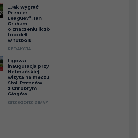
„Jak wygrać
Premier
League?”. Ian
Graham
o znaczeniu liczb
i modeli
w futbolu
REDAKCJA
Ligowa
inauguracja przy
Hetmańskiej –
wizyta na meczu
Stali Rzeszów
z Chrobrym
Głogów
GRZEGORZ ZIMNY