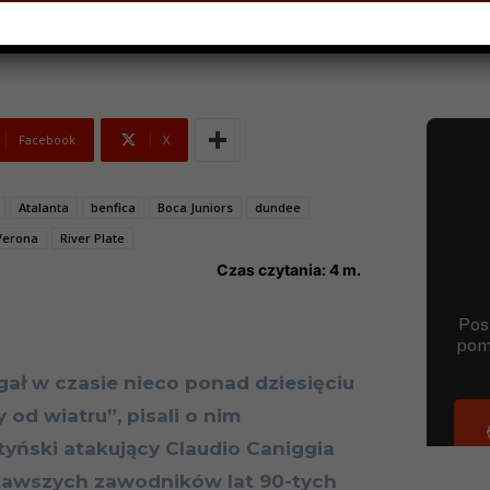
Facebook
X
Atalanta
benfica
Boca Juniors
dundee
Verona
River Plate
Czas czytania:
4
m.
ał w czasie nieco ponad dziesięciu
 od wiatru”, pisali o nim
tyński atakujący Claudio Caniggia
ekawszych zawodników lat 90-tych