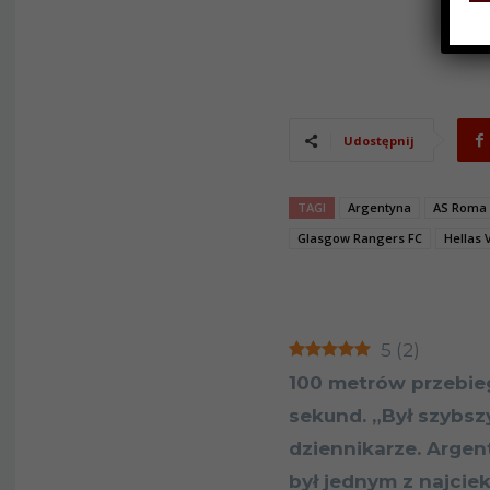
Udostępnij
TAGI
Argentyna
AS Roma
Glasgow Rangers FC
Hellas 
5
(
2
)
100 metrów przebieg
sekund. „Był szybszy
dziennikarze. Argen
był jednym z najci