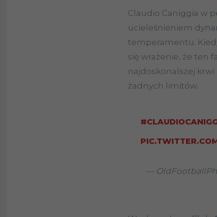
Claudio Caniggia w p
ucieleśnieniem dynam
temperamentu. Kiedy 
się wrażenie, że ten f
najdoskonalszej krw
żadnych limitów.
#CLAUDIOCANIGG
PIC.TWITTER.COM
— OldFootballPh