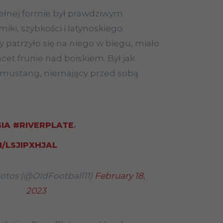
ełnej formie był prawdziwym
iki, szybkości i latynoskiego
patrzyło się na niego w biegu, miało
acet frunie nad boiskiem. Był jak
i mustang, niemający przed sobą
IA
#RIVERPLATE
.
/LSJIPXHJAL
otos (@OldFootball11)
February 18,
2023