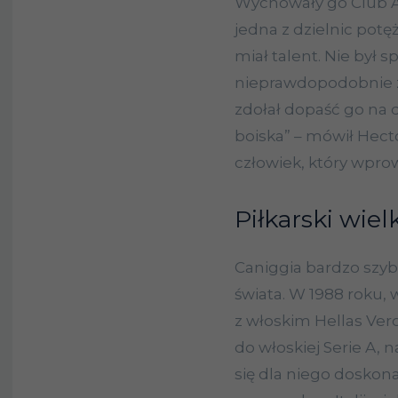
Wychowały go Club At
jedna z dzielnic potę
miał talent. Nie był s
nieprawdopodobnie z
zdołał dopaść go na 
boiska” – mówił Hecto
człowiek, który wprowa
Piłkarski wiel
Caniggia bardzo szybk
świata. W 1988 roku, w
z włoskim Hellas Ve
do włoskiej Serie A, n
się dla niego dosko