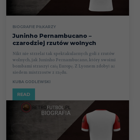
BIOGRAFIE PIŁKARZY
Juninho Pernambucano –
czarodziej rzutów wolnych
Nikt nie strzelał tak spektakularnych goli z rzutów
wolnych, jak Juninho Pernambucano, który swoimi
bombami straszył całą Europę. Z Lyonem zdobył aż
siedem mistrzostw z rzędu.
KUBA GODLEWSKI
READ