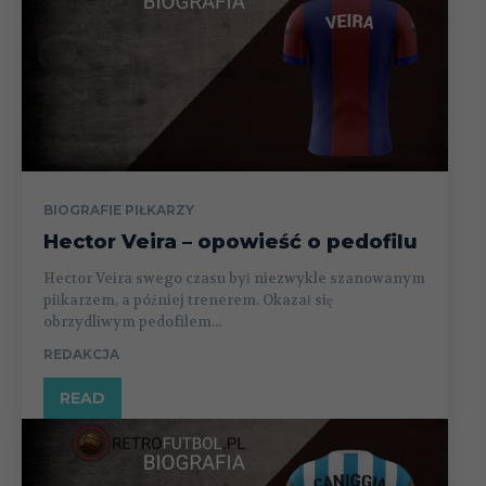
BIOGRAFIE PIŁKARZY
Hector Veira – opowieść o pedofilu
Hector Veira swego czasu był niezwykle szanowanym
piłkarzem, a później trenerem. Okazał się
obrzydliwym pedofilem...
REDAKCJA
READ