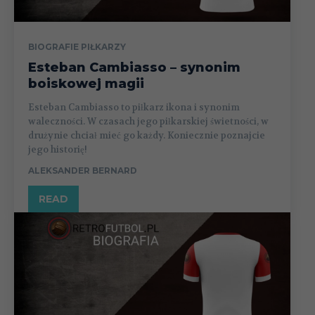
BIOGRAFIE PIŁKARZY
Esteban Cambiasso – synonim
boiskowej magii
Esteban Cambiasso to piłkarz ikona i synonim
waleczności. W czasach jego piłkarskiej świetności, w
drużynie chciał mieć go każdy. Koniecznie poznajcie
jego historię!
ALEKSANDER BERNARD
READ