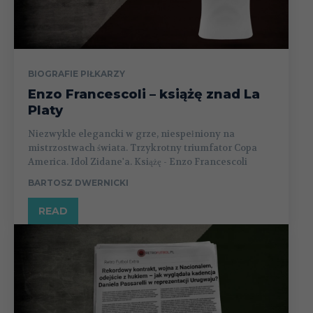
BIOGRAFIE PIŁKARZY
Enzo Francescoli – książę znad La
Platy
Niezwykle elegancki w grze, niespełniony na
mistrzostwach świata. Trzykrotny triumfator Copa
America. Idol Zidane'a. Książę - Enzo Francescoli
BARTOSZ DWERNICKI
READ