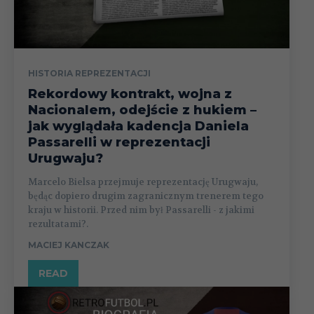
HISTORIA REPREZENTACJI
Rekordowy kontrakt, wojna z
Nacionalem, odejście z hukiem –
jak wyglądała kadencja Daniela
Passarelli w reprezentacji
Urugwaju?
Marcelo Bielsa przejmuje reprezentację Urugwaju,
będąc dopiero drugim zagranicznym trenerem tego
kraju w historii. Przed nim był Passarelli - z jakimi
rezultatami?.
MACIEJ KANCZAK
READ