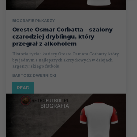
BIOGRAFIE PIŁKARZY
Oreste Osmar Corbatta – szalony
czarodziej dryblingu, który
przegrał z alkoholem
Historia życia i kariery Oreste Osmara Corbatty, który
był jednym z najlepszych skrzydłowych w dziejach
argentyńskiego futbolu.
BARTOSZ DWERNICKI
READ