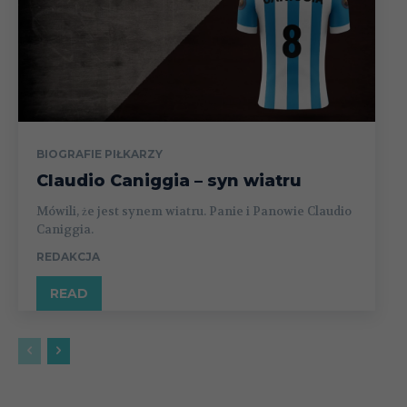
BIOGRAFIE PIŁKARZY
Claudio Caniggia – syn wiatru
Mówili, że jest synem wiatru. Panie i Panowie Claudio
Caniggia.
REDAKCJA
READ