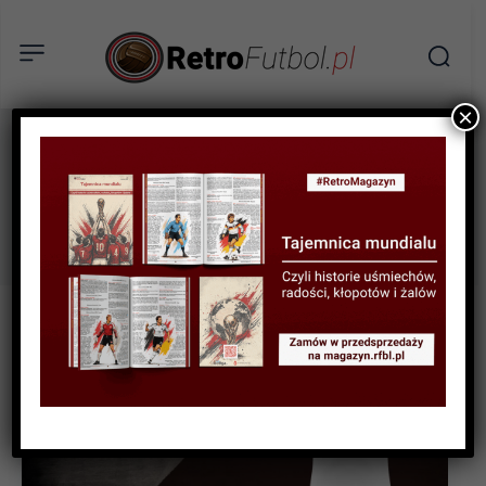
×
River Plate
Tag: