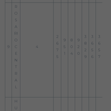
R
O
S
A
RI
2
3
3
3
O
9
8
9
6
8
6
6
9
C
4
5
0
2
7
2
5
5
E
1
4
0
5
9
6
7
N
T
R
A
L
H
U