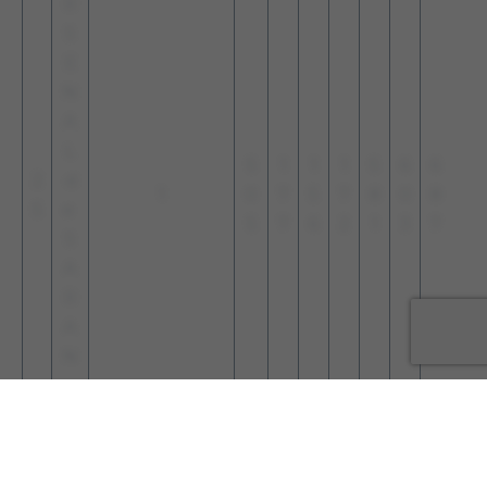
R
S
E
N
A
L
5
1
1
1
5
6
6
2
d
1
0
7
5
7
8
0
8
5
e
5
7
6
2
1
3
7
S
A
R
A
N
D
I
I