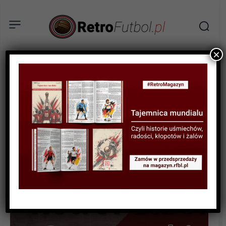
×
STATYSTYKI FUTBOLOWE
STATYSTYKI LIGOWE
Tabela wszech czasów:
Argentyna