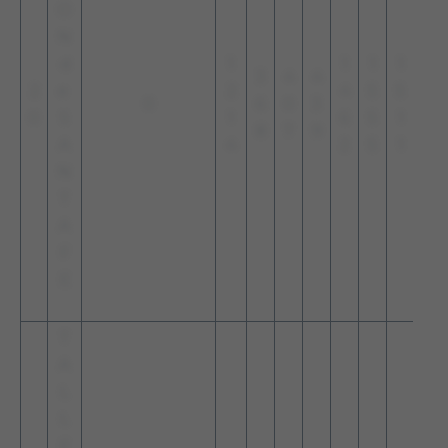
O
N
d
1
1
1
1
3
4
4
2
e
2
4
5
5
0
6
0
3
0
S
1
6
5
1
8
7
9
A
4
2
5
1
N
T
A
F
E
T
A
L
L
E