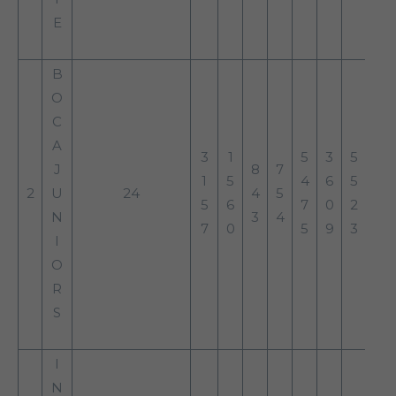
E
B
O
C
A
3
1
5
3
5
J
8
7
1
5
4
6
5
2
U
24
4
5
5
6
7
0
2
N
3
4
7
0
5
9
3
I
O
R
S
I
N