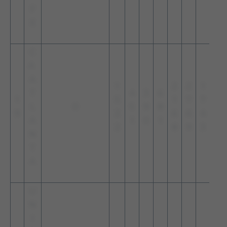
F
E
C
A
A
1
2
2
1
T
4
3
6
1
5
1
7
7
L
0
5
9
8
9
2
6
6
4
A
1
0
1
2
8
9
3
N
T
A
U
N
I