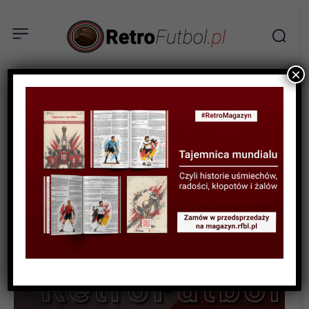
×
STATYSTYKI FUTBOLOWE
STATYSTYKI KLUBOWE
STATYSTYKI PUCHAROWE
Tabela wszech czasów:
Puchar Interkontynentalny