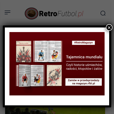
×
Betclic I liga
Tag: