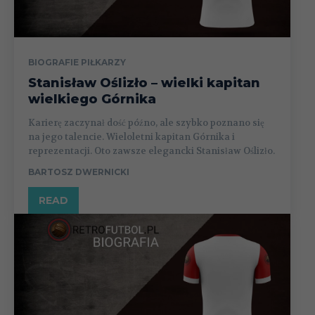
BIOGRAFIE PIŁKARZY
Stanisław Oślizło – wielki kapitan
wielkiego Górnika
Karierę zaczynał dość późno, ale szybko poznano się
na jego talencie. Wieloletni kapitan Górnika i
reprezentacji. Oto zawsze elegancki Stanisław Oślizło.
BARTOSZ DWERNICKI
READ