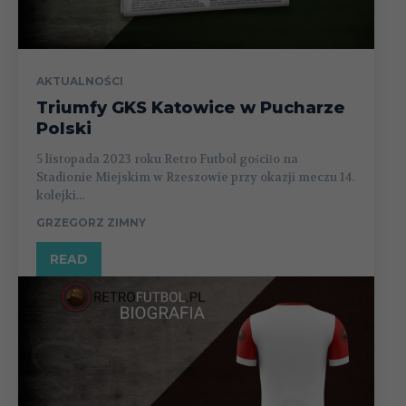
AKTUALNOŚCI
Triumfy GKS Katowice w Pucharze
Polski
5 listopada 2023 roku Retro Futbol gościło na
Stadionie Miejskim w Rzeszowie przy okazji meczu 14.
kolejki...
GRZEGORZ ZIMNY
READ