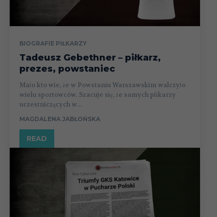
BIOGRAFIE PIŁKARZY
Tadeusz Gebethner – piłkarz,
prezes, powstaniec
Mało kto wie, że w Powstaniu Warszawskim walczyło
wielu sportowców. Szacuje się, że samych piłkarzy
uczestniczących w...
MAGDALENA JABŁOŃSKA
READ