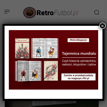
×
Bytom
Tag: