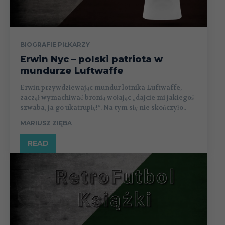
BIOGRAFIE PIŁKARZY
Erwin Nyc – polski patriota w
mundurze Luftwaffe
Erwin przywdziewając mundur lotnika Luftwaffe,
zaczął wymachiwać bronią wołając „dajcie mi jakiegoś
szwaba, ja go ukatrupię!”. Na tym się nie skończyło..
MARIUSZ ZIĘBA
READ