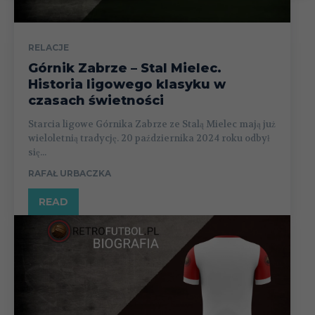
RELACJE
Górnik Zabrze – Stal Mielec.
Historia ligowego klasyku w
czasach świetności
Starcia ligowe Górnika Zabrze ze Stalą Mielec mają już
wieloletnią tradycję. 20 października 2024 roku odbył
się...
RAFAŁ URBACZKA
READ