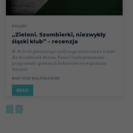
KSIĄŻKI
„Zieloni. Szombierki, niezwykły
śląski klub” – recenzja
W 40-lecie pierwszego i jedynego mistrzostwa Polski
dla Szombierek Bytom, Paweł Czado postanowił
przypomnieć głównych bohaterów tej wspaniałej
drużyny.
BARTOSZ BOLESŁAWSKI
READ