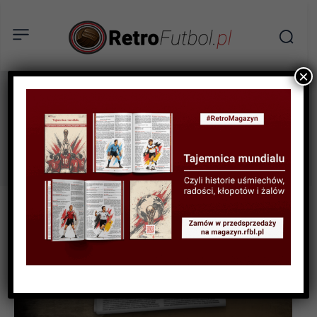
×
Copacabana
Tag: