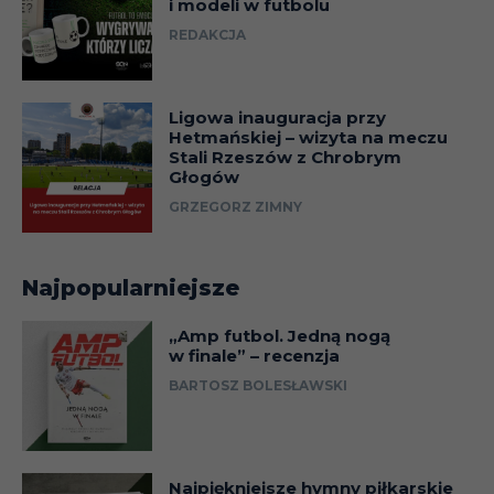
i modeli w futbolu
REDAKCJA
Ligowa inauguracja przy
Hetmańskiej – wizyta na meczu
Stali Rzeszów z Chrobrym
Głogów
GRZEGORZ ZIMNY
Najpopularniejsze
„Amp futbol. Jedną nogą
w finale” – recenzja
BARTOSZ BOLESŁAWSKI
Najpiękniejsze hymny piłkarskie