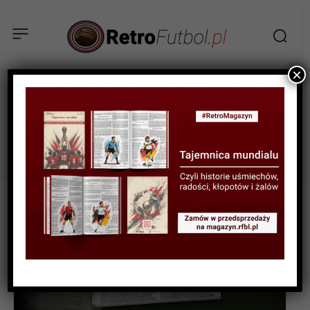
×
Frank de Boer
Tag: